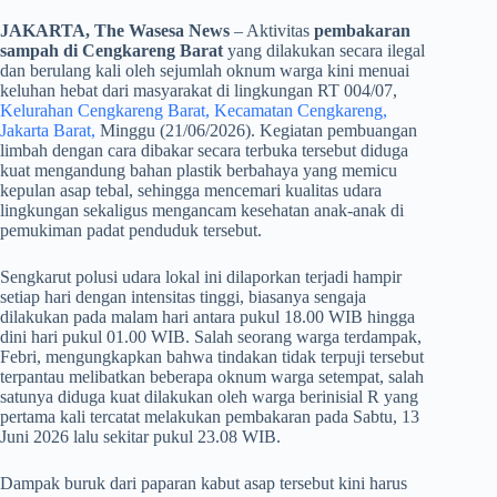
JAKARTA, The Wasesa News
– Aktivitas
pembakaran
sampah di Cengkareng Barat
yang dilakukan secara ilegal
dan berulang kali oleh sejumlah oknum warga kini menuai
keluhan hebat dari masyarakat di lingkungan RT 004/07,
Kelurahan Cengkareng Barat, Kecamatan Cengkareng,
Jakarta Barat,
Minggu (21/06/2026). Kegiatan pembuangan
limbah dengan cara dibakar secara terbuka tersebut diduga
kuat mengandung bahan plastik berbahaya yang memicu
kepulan asap tebal, sehingga mencemari kualitas udara
lingkungan sekaligus mengancam kesehatan anak-anak di
pemukiman padat penduduk tersebut.
​Sengkarut polusi udara lokal ini dilaporkan terjadi hampir
setiap hari dengan intensitas tinggi, biasanya sengaja
dilakukan pada malam hari antara pukul 18.00 WIB hingga
dini hari pukul 01.00 WIB. Salah seorang warga terdampak,
Febri, mengungkapkan bahwa tindakan tidak terpuji tersebut
terpantau melibatkan beberapa oknum warga setempat, salah
satunya diduga kuat dilakukan oleh warga berinisial R yang
pertama kali tercatat melakukan pembakaran pada Sabtu, 13
Juni 2026 lalu sekitar pukul 23.08 WIB.
​Dampak buruk dari paparan kabut asap tersebut kini harus