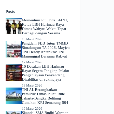
No
results
Posts
Momentum Idul Fitri 1447H,
Ketua LBH Harimau Raya
Dimas Wahyu: Waktu Tepat
Berbagi dengan Sesama
16 Maret 2026
Pangdam I/BB Tutup TMMD
Simalungun TA 2026, Mayjen
TNI Hendy Antariksa: TNI
Manunggal Bersama Rakyat
12 Maret 2026
​10 Desakan LBH Harimau
Raya: Segera Tangkap Pelaku
Penganiayaan Penyandang
Disabilitas di Sukmajaya
13 Maret 2026
TNI AL Berangkatkan
Pemudik Lintas Pulau Rute
Jakarta-Bangka Belitung
Gunakan KRI Semarang-594
16 Maret 2026
Skandal SMA Budhi Warman