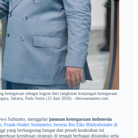
ng kenegaraan sebagai bagian dari rangkaian kunjungan kenegaraan
gara, Jakarta, Pada Senin (15 Juni 2026) - thewasesanees.com
bowo Subianto, menggelar
jamuan kenegaraan indonesia
, Frank-Walter Steinmeier, beserta Ibu Elke Büdenbender di
nggi yang berlangsung hangat dan penuh keakraban ini
kuat kemitraan strategis di tengah berbagai dinamika serta