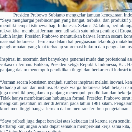
Presiden Prabowo Subianto menggelar jamuan kenegaraan Indon
​“Saya menghargai perbincangan yang hangat, terbuka, dan produktif ya
memiliki tempat istimewa bagi Indonesia. Selama 74 tahun, perhubung
rakyat kita, membuat Jerman menjadi salah satu mitra penting di Eropa
Lebih lanjut, Presiden Prabowo menuturkan bahwa Jerman secara kons
nasional Indonesia. Terutama dalam hal penguasaan teknologi mutakhir, i
penghormatan yang kuat terhadap supremasi hukum dan penguatan insti
​Inspirasi ini tecermin dari banyaknya generasi muda dan profesional a
vokasi di Jerman. Bahkan, Presiden ketiga Republik Indonesia, B.J. Hab
panjang dalam menempuh pendidikan tinggi dan berkarier di industri t
​“Jerman secara konsisten menjadi sumber inspirasi melalui inovasi, ke
terhadap aturan dan institusi. Banyak warga Indonesia telah belajar da
juga memiliki pengalaman panjang menempuh pendidikan dan bekerja
Tidak hanya membicarakan hubungan formal, Presiden Prabowo turut 
mengikuti pelatihan militer di Jerman pada tahun 1981 silam. Pengal
komitmen tinggi bangsa Jerman dalam mentransfer ilmu pengetahuan.
​“Saya pribadi juga dapat bersaksi atas kekuatan ini karena saya sendi
berharap kunjungan Anda dapat semakin memperkuat kerja sama kita, k
ini,” tutur Kepala Negara optimis.