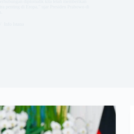
perhubungan diplomatik kita telah memberikan
tra penting di Eropa,” ujar Presiden Prabowo di
n.
Info Istana