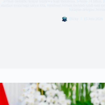
Jerman memiliki tempat istimewa bagi Indonesia. Selama 74 tahun, 
manfaat nyata bagi rakyat kita, membuat Jerman menjadi salah satu mi
hadapan delegasi Jerma
Dicky
15 Juni 2026