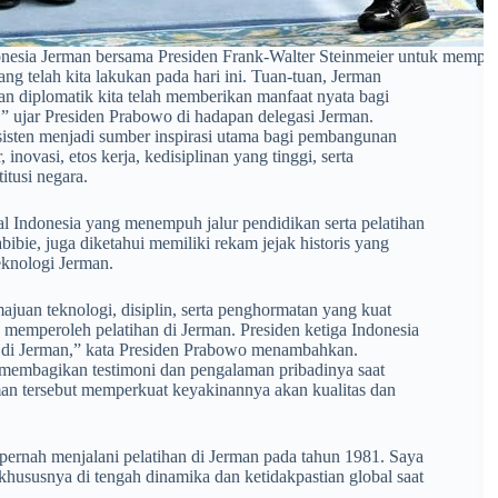
esia Jerman bersama Presiden Frank-Walter Steinmeier untuk memperk
ng telah kita lakukan pada hari ini. Tuan-tuan, Jerman
an diplomatik kita telah memberikan manfaat nyata bagi
,” ujar Presiden Prabowo di hadapan delegasi Jerman.
isten menjadi sumber inspirasi utama bagi pembangunan
novasi, etos kerja, kedisiplinan yang tinggi, serta
tusi negara.
sal Indonesia yang menempuh jalur pendidikan serta pelatihan
ibie, juga diketahui memiliki rekam jejak historis yang
eknologi Jerman.
majuan teknologi, disiplin, serta penghormatan yang kuat
n memperoleh pelatihan di Jerman. Presiden ketiga Indonesia
 di Jerman,” kata Presiden Prabowo menambahkan.
membagikan testimoni dan pengalaman pribadinya saat
aman tersebut memperkuat keyakinannya akan kualitas dan
ri pernah menjalani pelatihan di Jerman pada tahun 1981. Saya
hususnya di tengah dinamika dan ketidakpastian global saat