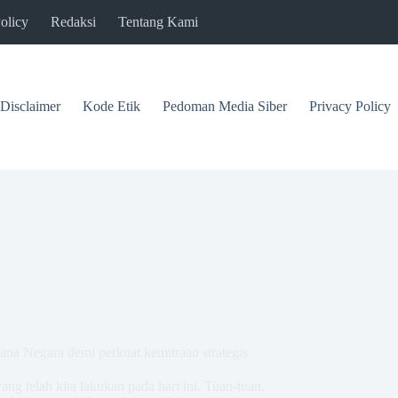
olicy
Redaksi
Tentang Kami
Disclaimer
Kode Etik
Pedoman Media Siber
Privacy Policy
ana Negara demi perkuat kemitraan strategis
ng telah kita lakukan pada hari ini. Tuan-tuan,