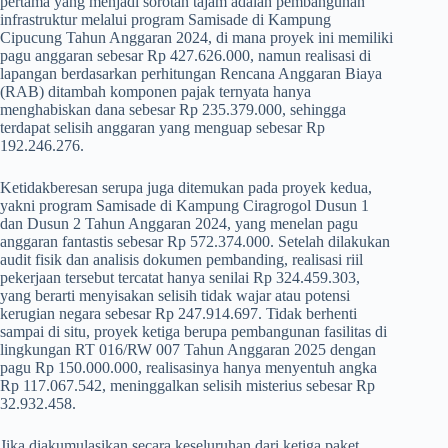
pertama yang menjadi sorotan tajam adalah pembangunan
infrastruktur melalui program Samisade di Kampung
Cipucung Tahun Anggaran 2024, di mana proyek ini memiliki
pagu anggaran sebesar Rp 427.626.000, namun realisasi di
lapangan berdasarkan perhitungan Rencana Anggaran Biaya
(RAB) ditambah komponen pajak ternyata hanya
menghabiskan dana sebesar Rp 235.379.000, sehingga
terdapat selisih anggaran yang menguap sebesar Rp
192.246.276.
​Ketidakberesan serupa juga ditemukan pada proyek kedua,
yakni program Samisade di Kampung Ciragrogol Dusun 1
dan Dusun 2 Tahun Anggaran 2024, yang menelan pagu
anggaran fantastis sebesar Rp 572.374.000. Setelah dilakukan
audit fisik dan analisis dokumen pembanding, realisasi riil
pekerjaan tersebut tercatat hanya senilai Rp 324.459.303,
yang berarti menyisakan selisih tidak wajar atau potensi
kerugian negara sebesar Rp 247.914.697. Tidak berhenti
sampai di situ, proyek ketiga berupa pembangunan fasilitas di
lingkungan RT 016/RW 007 Tahun Anggaran 2025 dengan
pagu Rp 150.000.000, realisasinya hanya menyentuh angka
Rp 117.067.542, meninggalkan selisih misterius sebesar Rp
32.932.458.
​Jika diakumulasikan secara keseluruhan dari ketiga paket