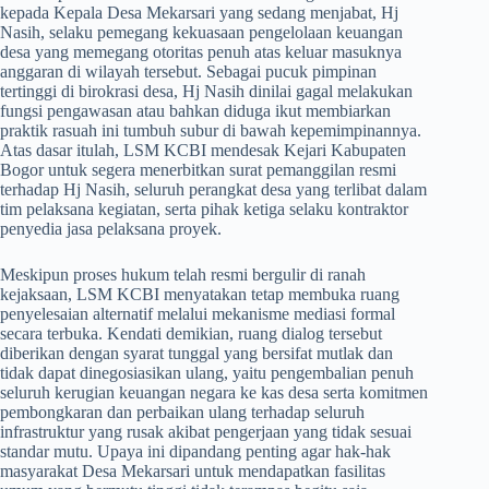
kepada Kepala Desa Mekarsari yang sedang menjabat, Hj
Nasih, selaku pemegang kekuasaan pengelolaan keuangan
desa yang memegang otoritas penuh atas keluar masuknya
anggaran di wilayah tersebut. Sebagai pucuk pimpinan
tertinggi di birokrasi desa, Hj Nasih dinilai gagal melakukan
fungsi pengawasan atau bahkan diduga ikut membiarkan
praktik rasuah ini tumbuh subur di bawah kepemimpinannya.
Atas dasar itulah, LSM KCBI mendesak Kejari Kabupaten
Bogor untuk segera menerbitkan surat pemanggilan resmi
terhadap Hj Nasih, seluruh perangkat desa yang terlibat dalam
tim pelaksana kegiatan, serta pihak ketiga selaku kontraktor
penyedia jasa pelaksana proyek.
​Meskipun proses hukum telah resmi bergulir di ranah
kejaksaan, LSM KCBI menyatakan tetap membuka ruang
penyelesaian alternatif melalui mekanisme mediasi formal
secara terbuka. Kendati demikian, ruang dialog tersebut
diberikan dengan syarat tunggal yang bersifat mutlak dan
tidak dapat dinegosiasikan ulang, yaitu pengembalian penuh
seluruh kerugian keuangan negara ke kas desa serta komitmen
pembongkaran dan perbaikan ulang terhadap seluruh
infrastruktur yang rusak akibat pengerjaan yang tidak sesuai
standar mutu. Upaya ini dipandang penting agar hak-hak
masyarakat Desa Mekarsari untuk mendapatkan fasilitas