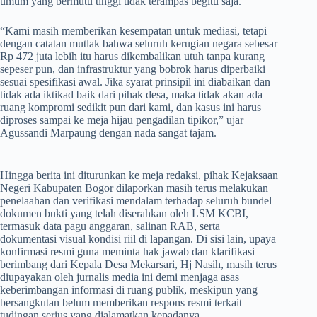
umum yang bermutu tinggi tidak terampas begitu saja.
​“Kami masih memberikan kesempatan untuk mediasi, tetapi
dengan catatan mutlak bahwa seluruh kerugian negara sebesar
Rp 472 juta lebih itu harus dikembalikan utuh tanpa kurang
sepeser pun, dan infrastruktur yang bobrok harus diperbaiki
sesuai spesifikasi awal. Jika syarat prinsipil ini diabaikan dan
tidak ada iktikad baik dari pihak desa, maka tidak akan ada
ruang kompromi sedikit pun dari kami, dan kasus ini harus
diproses sampai ke meja hijau pengadilan tipikor,” ujar
Agussandi Marpaung dengan nada sangat tajam.
​Hingga berita ini diturunkan ke meja redaksi, pihak Kejaksaan
Negeri Kabupaten Bogor dilaporkan masih terus melakukan
penelaahan dan verifikasi mendalam terhadap seluruh bundel
dokumen bukti yang telah diserahkan oleh LSM KCBI,
termasuk data pagu anggaran, salinan RAB, serta
dokumentasi visual kondisi riil di lapangan. Di sisi lain, upaya
konfirmasi resmi guna meminta hak jawab dan klarifikasi
berimbang dari Kepala Desa Mekarsari, Hj Nasih, masih terus
diupayakan oleh jurnalis media ini demi menjaga asas
keberimbangan informasi di ruang publik, meskipun yang
bersangkutan belum memberikan respons resmi terkait
tudingan serius yang dialamatkan kepadanya.