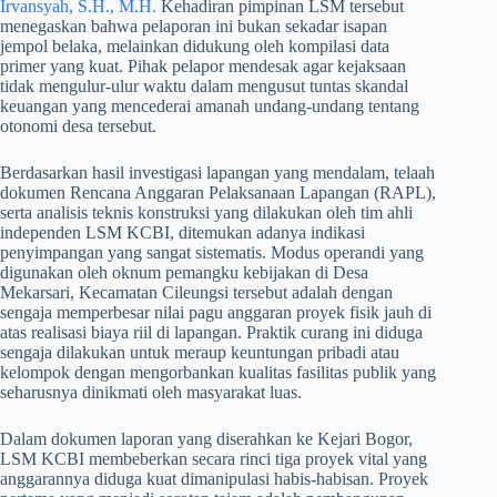
Irvansyah, S.H., M.H.
Kehadiran pimpinan LSM tersebut
menegaskan bahwa pelaporan ini bukan sekadar isapan
jempol belaka, melainkan didukung oleh kompilasi data
primer yang kuat. Pihak pelapor mendesak agar kejaksaan
tidak mengulur-ulur waktu dalam mengusut tuntas skandal
keuangan yang mencederai amanah undang-undang tentang
otonomi desa tersebut.
​Berdasarkan hasil investigasi lapangan yang mendalam, telaah
dokumen Rencana Anggaran Pelaksanaan Lapangan (RAPL),
serta analisis teknis konstruksi yang dilakukan oleh tim ahli
independen LSM KCBI, ditemukan adanya indikasi
penyimpangan yang sangat sistematis. Modus operandi yang
digunakan oleh oknum pemangku kebijakan di Desa
Mekarsari, Kecamatan Cileungsi tersebut adalah dengan
sengaja memperbesar nilai pagu anggaran proyek fisik jauh di
atas realisasi biaya riil di lapangan. Praktik curang ini diduga
sengaja dilakukan untuk meraup keuntungan pribadi atau
kelompok dengan mengorbankan kualitas fasilitas publik yang
seharusnya dinikmati oleh masyarakat luas.
​Dalam dokumen laporan yang diserahkan ke Kejari Bogor,
LSM KCBI membeberkan secara rinci tiga proyek vital yang
anggarannya diduga kuat dimanipulasi habis-habisan. Proyek