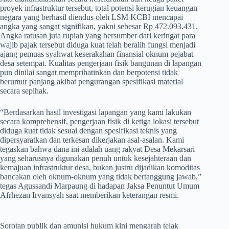
proyek infrastruktur tersebut, total potensi kerugian keuangan
negara yang berhasil diendus oleh LSM KCBI mencapai
angka yang sangat signifikan, yakni sebesar Rp 472.093.431.
Angka ratusan juta rupiah yang bersumber dari keringat para
wajib pajak tersebut diduga kuat telah beralih fungsi menjadi
ajang pemuas syahwat keserakahan finansial oknum pejabat
desa setempat. Kualitas pengerjaan fisik bangunan di lapangan
pun dinilai sangat memprihatinkan dan berpotensi tidak
berumur panjang akibat pengurangan spesifikasi material
secara sepihak.
​“Berdasarkan hasil investigasi lapangan yang kami lakukan
secara komprehensif, pengerjaan fisik di ketiga lokasi tersebut
diduga kuat tidak sesuai dengan spesifikasi teknis yang
dipersyaratkan dan terkesan dikerjakan asal-asalan. Kami
tegaskan bahwa dana ini adalah uang rakyat Desa Mekarsari
yang seharusnya digunakan penuh untuk kesejahteraan dan
kemajuan infrastruktur desa, bukan justru dijadikan komoditas
bancakan oleh oknum-oknum yang tidak bertanggung jawab,”
tegas Agussandi Marpaung di hadapan Jaksa Penuntut Umum
Afrhezan Irvansyah saat memberikan keterangan resmi.
​Sorotan publik dan amunisi hukum kini mengarah telak