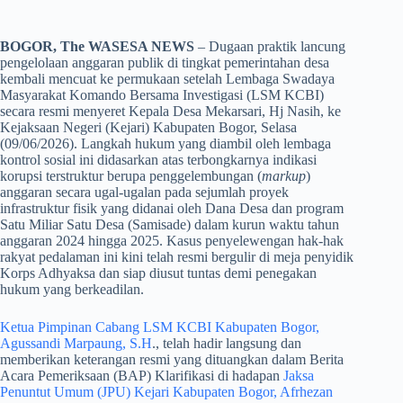
BOGOR, The WASESA NEWS
– Dugaan praktik lancung
pengelolaan anggaran publik di tingkat pemerintahan desa
kembali mencuat ke permukaan setelah Lembaga Swadaya
Masyarakat Komando Bersama Investigasi (LSM KCBI)
secara resmi menyeret Kepala Desa Mekarsari, Hj Nasih, ke
Kejaksaan Negeri (Kejari) Kabupaten Bogor, Selasa
(09/06/2026). Langkah hukum yang diambil oleh lembaga
kontrol sosial ini didasarkan atas terbongkarnya indikasi
korupsi terstruktur berupa penggelembungan (
markup
)
anggaran secara ugal-ugalan pada sejumlah proyek
infrastruktur fisik yang didanai oleh Dana Desa dan program
Satu Miliar Satu Desa (Samisade) dalam kurun waktu tahun
anggaran 2024 hingga 2025. Kasus penyelewengan hak-hak
rakyat pedalaman ini kini telah resmi bergulir di meja penyidik
Korps Adhyaksa dan siap diusut tuntas demi penegakan
hukum yang berkeadilan.
Ketua Pimpinan Cabang LSM KCBI Kabupaten Bogor,
Agussandi Marpaung, S.H
., telah hadir langsung dan
memberikan keterangan resmi yang dituangkan dalam Berita
Acara Pemeriksaan (BAP) Klarifikasi di hadapan
Jaksa
Penuntut Umum (JPU) Kejari Kabupaten Bogor, Afrhezan