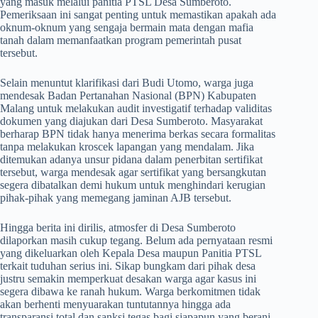
yang masuk melalui panitia PTSL Desa Sumberoto.
Pemeriksaan ini sangat penting untuk memastikan apakah ada
oknum-oknum yang sengaja bermain mata dengan mafia
tanah dalam memanfaatkan program pemerintah pusat
tersebut.
​Selain menuntut klarifikasi dari Budi Utomo, warga juga
mendesak Badan Pertanahan Nasional (BPN) Kabupaten
Malang untuk melakukan audit investigatif terhadap validitas
dokumen yang diajukan dari Desa Sumberoto. Masyarakat
berharap BPN tidak hanya menerima berkas secara formalitas
tanpa melakukan kroscek lapangan yang mendalam. Jika
ditemukan adanya unsur pidana dalam penerbitan sertifikat
tersebut, warga mendesak agar sertifikat yang bersangkutan
segera dibatalkan demi hukum untuk menghindari kerugian
pihak-pihak yang memegang jaminan AJB tersebut.
​Hingga berita ini dirilis, atmosfer di Desa Sumberoto
dilaporkan masih cukup tegang. Belum ada pernyataan resmi
yang dikeluarkan oleh Kepala Desa maupun Panitia PTSL
terkait tuduhan serius ini. Sikap bungkam dari pihak desa
justru semakin memperkuat desakan warga agar kasus ini
segera dibawa ke ranah hukum. Warga berkomitmen tidak
akan berhenti menyuarakan tuntutannya hingga ada
transparansi total dan sanksi tegas bagi siapapun yang berani