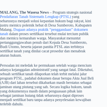
MALANG, The Wasesa News
– Program strategis nasional
Pendaftaran Tanah Sistematis Lengkap (PTSL)
yang
seharusnya menjadi solusi kepastian hukum bagi rakyat, kini
justru memicu polemik hebat di Desa Sumberoto, Kabupaten
Malang.
Dugaan adanya praktik “penggandaan” dokumen
tanah
dalam proses sertifikasi tersebut mulai tercium publik
dan memicu kemarahan warga. Masyarakat menuntut
pertanggungjawaban penuh dari Kepala Desa Sumberoto,
Budi Utomo, beserta jajaran panitia PTSL atas terbitnya
sertifikat tanah yang dinilai cacat prosedur dan menabrak
aturan hukum.
​Persoalan ini meledak ke permukaan setelah warga mencium
adanya kejanggalan administratif yang sangat fatal. Diketahui,
sebuah sertifikat tanah dilaporkan telah terbit melalui jalur
program PTSL, padahal dokumen dasar berupa Akta Jual Beli
(AJB) dari lahan tersebut dikabarkan masih berstatus sebagai
jaminan utang piutang yang sah. Secara logika hukum, tanah
yang dokumennya masih dalam penguasaan pihak lain
sebagai jaminan hutang tidak seharusnya dapat diproses
menjadi sertifikat baru tanpa adanya penyelesaian kewajiban
terlebih dahulu.