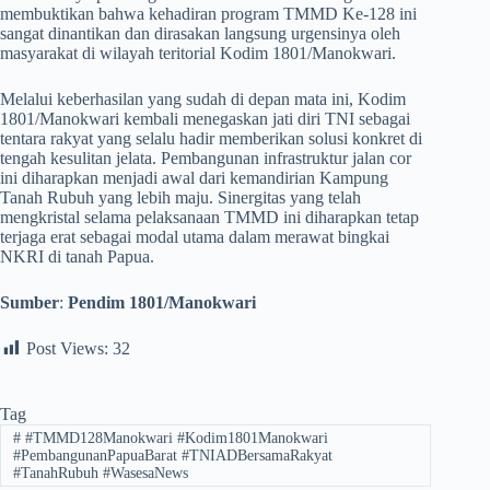
membuktikan bahwa kehadiran program TMMD Ke-128 ini
sangat dinantikan dan dirasakan langsung urgensinya oleh
masyarakat di wilayah teritorial Kodim 1801/Manokwari.
​Melalui keberhasilan yang sudah di depan mata ini, Kodim
1801/Manokwari kembali menegaskan jati diri TNI sebagai
tentara rakyat yang selalu hadir memberikan solusi konkret di
tengah kesulitan jelata. Pembangunan infrastruktur jalan cor
ini diharapkan menjadi awal dari kemandirian Kampung
Tanah Rubuh yang lebih maju. Sinergitas yang telah
mengkristal selama pelaksanaan TMMD ini diharapkan tetap
terjaga erat sebagai modal utama dalam merawat bingkai
NKRI di tanah Papua.
Sumber
:
Pendim 1801/Manokwari
Post Views:
32
Tag
#
#TMMD128Manokwari #Kodim1801Manokwari
#PembangunanPapuaBarat #TNIADBersamaRakyat
#TanahRubuh #WasesaNews