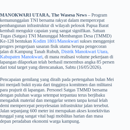
MANOKWARI UTARA, The Wasesa News
– Program
kemanunggalan TNI bersama rakyat dalam mempercepat
pembangunan infrastruktur di wilayah pelosok Papua Barat
kembali mengukir capaian yang sangat signifikan. Satuan
Tugas (Satgas) TNI Manunggal Membangun Desa (TMMD)
Ke-128 bentukan
Kodim 1801/Manokwari
sukses menggenjot
progres pengerjaan sasaran fisik utama berupa pengecoran
jalan di Kampung Tanah Rubuh,
Distrik Manokwari Utara,
Kabupaten Manokwari
, di mana realisasi volume pekerjaan di
lapangan dilaporkan telah berhasil menembus angka 85 persen
dari total target yang direncanakan, Sabtu (16/05/2026).
​Pencapaian gemilang yang diraih pada pertengahan bulan Mei
ini menjadi bukti nyata dari tingginya komitmen dan militansi
para prajurit di lapangan. Personel Satgas TMMD bersama
dengan puluhan warga setempat terpantau terus berjibaku
mengaduk material dan menggelar semen tanpa kenal lelah
demi mempercepat penyelesaian infrastruktur jalan tersebut.
Jalan sepanjang 600 meter ini merupakan akses konektivitas
tunggal yang sangat vital bagi mobilitas harian dan masa
depan peradaban ekonomi warga kampung.