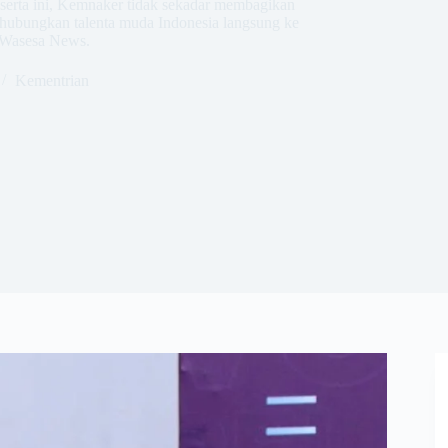
peserta ini, Kemnaker tidak sekadar membagikan
hubungkan talenta muda Indonesia langsung ke
 Wasesa News.
Kementrian