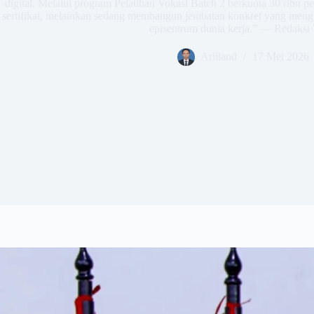
digital. Melalui program Pelatihan Vokasi Batch 2 berkuota 30 ribu 
sertifikat, melainkan sedang membangun jembatan konkret yang meng
episentrum dunia kerja.” — Redaksi
Ariiland
17 Mei 2026