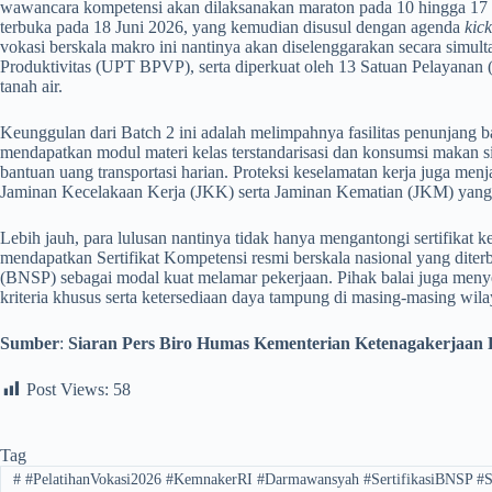
wawancara kompetensi akan dilaksanakan maraton pada 10 hingga 17 J
terbuka pada 18 Juni 2026, yang kemudian disusul dengan agenda
kick
vokasi berskala makro ini nantinya akan diselenggarakan secara simult
Produktivitas (UPT BPVP), serta diperkuat oleh 13 Satuan Pelayanan 
tanah air.
​Keunggulan dari Batch 2 ini adalah melimpahnya fasilitas penunjang ba
mendapatkan modul materi kelas terstandarisasi dan konsumsi makan sia
bantuan uang transportasi harian. Proteksi keselamatan kerja juga men
Jaminan Kecelakaan Kerja (JKK) serta Jaminan Kematian (JKM) yang
​Lebih jauh, para lulusan nantinya tidak hanya mengantongi sertifikat 
mendapatkan Sertifikat Kompetensi resmi berskala nasional yang diterb
(BNSP) sebagai modal kuat melamar pekerjaan. Pihak balai juga menyed
kriteria khusus serta ketersediaan daya tampung di masing-masing wila
Sumber
:
Siaran Pers Biro Humas Kementerian Ketenagakerjaan 
Post Views:
58
Tag
#
#PelatihanVokasi2026 #KemnakerRI #Darmawansyah #SertifikasiBNSP #