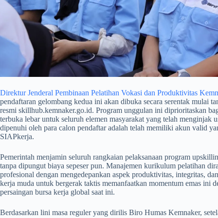
Direktur Jenderal Pembinaan Pelatihan Vokasi dan Produktivitas Kem
pendaftaran gelombang kedua ini akan dibuka secara serentak mulai t
resmi skillhub.kemnaker.go.id. Program unggulan ini diprioritaskan b
terbuka lebar untuk seluruh elemen masyarakat yang telah menginjak u
dipenuhi oleh para calon pendaftar adalah telah memiliki akun valid ya
SIAPkerja.
​Pemerintah menjamin seluruh rangkaian pelaksanaan program upskilling
tanpa dipungut biaya sepeser pun. Manajemen kurikulum pelatihan di
profesional dengan mengedepankan aspek produktivitas, integritas, da
kerja muda untuk bergerak taktis memanfaatkan momentum emas ini de
persaingan bursa kerja global saat ini.
​Berdasarkan lini masa reguler yang dirilis Biro Humas Kemnaker, setel