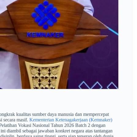
ngkrak kualitas sumber daya manusia dan mempercepat
si secara masif.
Kementerian Ketenagakerjaan (Kemnaker)
elatihan Vokasi Nasional Tahun 2026 Batch 2 dengan
ini diambil sebagai jawaban konkret negara atas tantangan
plin, berdaya saing tinggi, serta siap terserap oleh dunia