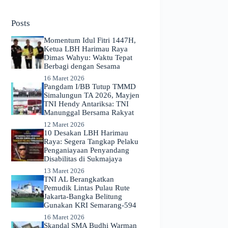
No
results
Posts
Momentum Idul Fitri 1447H,
Ketua LBH Harimau Raya
Dimas Wahyu: Waktu Tepat
Berbagi dengan Sesama
16 Maret 2026
Pangdam I/BB Tutup TMMD
Simalungun TA 2026, Mayjen
TNI Hendy Antariksa: TNI
Manunggal Bersama Rakyat
12 Maret 2026
​10 Desakan LBH Harimau
Raya: Segera Tangkap Pelaku
Penganiayaan Penyandang
Disabilitas di Sukmajaya
13 Maret 2026
TNI AL Berangkatkan
Pemudik Lintas Pulau Rute
Jakarta-Bangka Belitung
Gunakan KRI Semarang-594
16 Maret 2026
Skandal SMA Budhi Warman