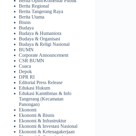
Berita Opini/Komentar Publik
Berita Regional
Berita Tangerang Raya
Berita Utama
Bisnis
Budaya
Budaya & Humaniora
Budaya & Organisasi
Budaya & Religi Nasional
BUMN
Corporate Announcement
CSR BUMN
Cuaca
Depok
DPR RI
Editorial Press Release
Edukasi Hukum
Edukasi Kamtibmas & Info
Tangerang (Kecamatan
Panongan)
Ekonomi
Ekonomi & Bisnis
Ekonomi & Infrastruktur
Ekonomi & Investasi Nasional
Ekonomi & Ketenagakerjaan