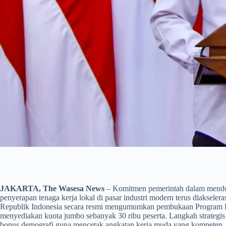
JAKARTA, The Wasesa News
– Komitmen pemerintah dalam mendo
penyerapan tenaga kerja lokal di pasar industri modern terus diakselera
Republik Indonesia secara resmi mengumumkan pembukaan Program P
menyediakan kuota jumbo sebanyak 30 ribu peserta. Langkah strategis 
bonus demografi guna mencetak angkatan kerja muda yang kompeten, disi