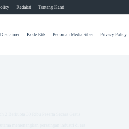
olicy
Redaksi
Tentang Kami
Disclaimer
Kode Etik
Pedoman Media Siber
Privacy Policy
h 2 Berkuota 30 Ribu Peserta Secara Gratis
i utama memenangkan persaingan industri di era