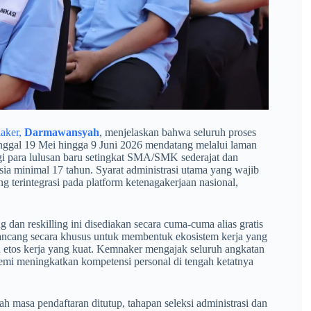
naker,
Darmawansyah
, menjelaskan bahwa seluruh proses
anggal 19 Mei hingga 9 Juni 2026 mendatang melalui laman
agi para lulusan baru setingkat SMA/SMK sederajat dan
sia minimal 17 tahun. Syarat administrasi utama yang wajib
ng terintegrasi pada platform ketenagakerjaan nasional,
 dan reskilling ini disediakan secara cuma-cuma alias gratis
rancang secara khusus untuk membentuk ekosistem kerja yang
n etos kerja yang kuat. Kemnaker mengajak seluruh angkatan
mi meningkatkan kompetensi personal di tengah ketatnya
ah masa pendaftaran ditutup, tahapan seleksi administrasi dan