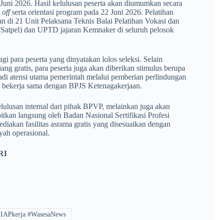
uni 2026. Hasil kelulusan peserta akan diumumkan secara
 off
serta orientasi program pada 22 Juni 2026. Pelatihan
an di 21 Unit Pelaksana Teknis Balai Pelatihan Vokasi dan
(Satpel) dan UPTD jajaran Kemnaker di seluruh pelosok
gi para peserta yang dinyatakan lolos seleksi. Selain
ng gratis, para peserta juga akan diberikan stimulus berupa
jadi atensi utama pemerintah melalui pemberian perlindungan
 bekerja sama dengan BPJS Ketenagakerjaan.
kelulusan internal dari pihak BPVP, melainkan juga akan
itkan langsung oleh Badan Nasional Sertifikasi Profesi
iakan fasilitas asrama gratis yang disesuaikan dengan
yah operasional.
RI
SIAPkerja #WasesaNews