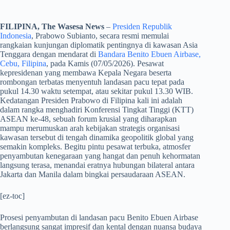
FILIPINA, The Wasesa News
–
Presiden Republik
Indonesia
, Prabowo Subianto, secara resmi memulai
rangkaian kunjungan diplomatik pentingnya di kawasan Asia
Tenggara dengan mendarat di
Bandara Benito Ebuen Airbase,
Cebu, Filipina
, pada Kamis (07/05/2026). Pesawat
kepresidenan yang membawa Kepala Negara beserta
rombongan terbatas menyentuh landasan pacu tepat pada
pukul 14.30 waktu setempat, atau sekitar pukul 13.30 WIB.
Kedatangan Presiden Prabowo di Filipina kali ini adalah
dalam rangka menghadiri Konferensi Tingkat Tinggi (KTT)
ASEAN ke-48, sebuah forum krusial yang diharapkan
mampu merumuskan arah kebijakan strategis organisasi
kawasan tersebut di tengah dinamika geopolitik global yang
semakin kompleks. Begitu pintu pesawat terbuka, atmosfer
penyambutan kenegaraan yang hangat dan penuh kehormatan
langsung terasa, menandai eratnya hubungan bilateral antara
Jakarta dan Manila dalam bingkai persaudaraan ASEAN.
[ez-toc]
​Prosesi penyambutan di landasan pacu Benito Ebuen Airbase
berlangsung sangat impresif dan kental dengan nuansa budaya