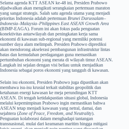
​Selama agenda KTT ASEAN ke-48 ini, Presiden Prabowo
dijadwalkan akan mengikuti serangkaian pertemuan maraton
yang sangat strategis. Salah satu agenda utama yang menjadi
prioritas Indonesia adalah pertemuan
Brunei Darussalam–
Indonesia–Malaysia–Philippines East ASEAN Growth Area
(BIMP-EAGA). Forum ini akan fokus pada penguatan
konektivitas antarwilayah dan peningkatan kerja sama
ekonomi di kawasan sub-regional yang memiliki potensi
sumber daya alam melimpah. Presiden Prabowo diprediksi
akan mendorong akselerasi pembangunan infrastruktur lintas
batas dan kemudahan perdagangan guna memastikan
pertumbuhan ekonomi yang merata di wilayah timur ASEAN.
Langkah ini sejalan dengan visi beliau untuk menjadikan
Indonesia sebagai poros ekonomi yang tangguh di kawasan.
​Selain isu ekonomi, Presiden Prabowo juga dipastikan akan
membawa isu-isu krusial terkait stabilitas geopolitik dan
ketahanan energi kawasan ke meja perundingan KTT
ASEAN. Di tengah ketidakpastian situasi global, Indonesia
melalui kepemimpinan Prabowo ingin memastikan bahwa
ASEAN tetap menjadi kawasan yang netral, damai, dan
sejahtera (
Zone of Peace, Freedom, and Neutrality
).
Penguatan kolaborasi dalam menghadapi tantangan
transnasional, mulai dari keamanan maritim hingga mitigasi
krisis energi, akan menjadi poin penting yang disuarakan