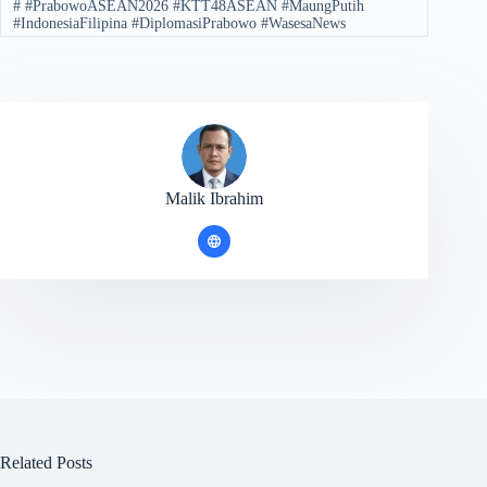
#
#PrabowoASEAN2026 #KTT48ASEAN #MaungPutih
#IndonesiaFilipina #DiplomasiPrabowo #WasesaNews
Malik Ibrahim
Related Posts