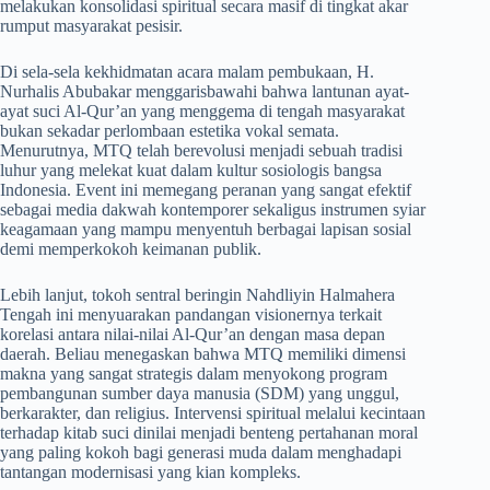
melakukan konsolidasi spiritual secara masif di tingkat akar
rumput masyarakat pesisir.
​Di sela-sela kekhidmatan acara malam pembukaan, H.
Nurhalis Abubakar menggarisbawahi bahwa lantunan ayat-
ayat suci Al-Qur’an yang menggema di tengah masyarakat
bukan sekadar perlombaan estetika vokal semata.
Menurutnya, MTQ telah berevolusi menjadi sebuah tradisi
luhur yang melekat kuat dalam kultur sosiologis bangsa
Indonesia. Event ini memegang peranan yang sangat efektif
sebagai media dakwah kontemporer sekaligus instrumen syiar
keagamaan yang mampu menyentuh berbagai lapisan sosial
demi memperkokoh keimanan publik.
​Lebih lanjut, tokoh sentral beringin Nahdliyin Halmahera
Tengah ini menyuarakan pandangan visionernya terkait
korelasi antara nilai-nilai Al-Qur’an dengan masa depan
daerah. Beliau menegaskan bahwa MTQ memiliki dimensi
makna yang sangat strategis dalam menyokong program
pembangunan sumber daya manusia (SDM) yang unggul,
berkarakter, dan religius. Intervensi spiritual melalui kecintaan
terhadap kitab suci dinilai menjadi benteng pertahanan moral
yang paling kokoh bagi generasi muda dalam menghadapi
tantangan modernisasi yang kian kompleks.