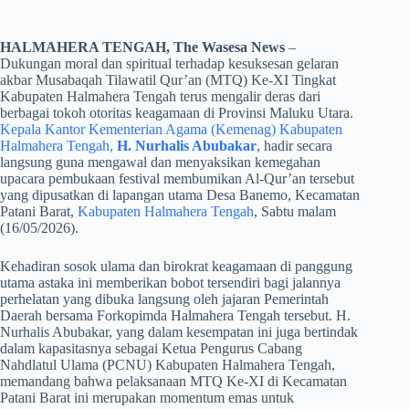
HALMAHERA TENGAH, The Wasesa News
–
Dukungan moral dan spiritual terhadap kesuksesan gelaran
akbar Musabaqah Tilawatil Qur’an (MTQ) Ke-XI Tingkat
Kabupaten Halmahera Tengah terus mengalir deras dari
berbagai tokoh otoritas keagamaan di Provinsi Maluku Utara.
Kepala Kantor Kementerian Agama (Kemenag) Kabupaten
Halmahera Tengah,
H. Nurhalis Abubakar
, hadir secara
langsung guna mengawal dan menyaksikan kemegahan
upacara pembukaan festival membumikan Al-Qur’an tersebut
yang dipusatkan di lapangan utama Desa Banemo, Kecamatan
Patani Barat,
Kabupaten Halmahera Tengah
, Sabtu malam
(16/05/2026).
​Kehadiran sosok ulama dan birokrat keagamaan di panggung
utama astaka ini memberikan bobot tersendiri bagi jalannya
perhelatan yang dibuka langsung oleh jajaran Pemerintah
Daerah bersama Forkopimda Halmahera Tengah tersebut. H.
Nurhalis Abubakar, yang dalam kesempatan ini juga bertindak
dalam kapasitasnya sebagai Ketua Pengurus Cabang
Nahdlatul Ulama (PCNU) Kabupaten Halmahera Tengah,
memandang bahwa pelaksanaan MTQ Ke-XI di Kecamatan
Patani Barat ini merupakan momentum emas untuk