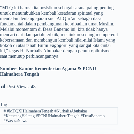
​“MTQ ini harus kita posisikan sebagai sarana paling penting
untuk menumbuhkan kembali kesadaran spiritual yang
mendalam tentang ajaran suci Al-Qur’an sebagai dasar
fundamental dalam pembangunan kepribadian umat Muslim.
Melalui momentum di Desa Banemo ini, kita tidak hanya
mencari qari dan qariah terbaik, melainkan sedang mempererat
kebersamaan dan membangun kembali nilai-nilai Islami yang
kokoh di atas tanah Bumi Fagogoru yang sangat kita cintai
ini,” tegas H. Nurhalis Abubakar dengan penuh optimisme
saat menutup perbincangannya.
Sumber
:
Kantor Kementerian Agama & PCNU
Halmahera Tengah
Post Views:
48
Tag
#
#MTQXIHalmaheraTengah #NurhalisAbubakar
#KemenagHalteng #PCNUHalmaheraTengah #DesaBanemo
#WasesaNews