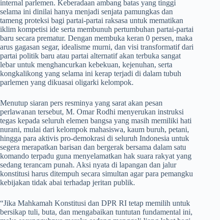
internal parlemen. Keberadaan ambang batas yang tinggi
selama ini dinilai hanya menjadi senjata pamungkas dan
tameng proteksi bagi partai-partai raksasa untuk mematikan
iklim kompetisi ide serta membunuh pertumbuhan partai-partai
baru secara prematur. Dengan membuka keran 0 persen, maka
arus gagasan segar, idealisme murni, dan visi transformatif dari
partai politik baru atau partai alternatif akan terbuka sangat
lebar untuk menghancurkan kebekuan, kejenuhan, serta
kongkalikong yang selama ini kerap terjadi di dalam tubuh
parlemen yang dikuasai oligarki kelompok.
​Menutup siaran pers resminya yang sarat akan pesan
perlawanan tersebut, M. Omar Rodhi menyerukan instruksi
tegas kepada seluruh elemen bangsa yang masih memiliki hati
nurani, mulai dari kelompok mahasiswa, kaum buruh, petani,
hingga para aktivis pro-demokrasi di seluruh Indonesia untuk
segera merapatkan barisan dan bergerak bersama dalam satu
komando terpadu guna menyelamatkan hak suara rakyat yang
sedang terancam punah. Aksi nyata di lapangan dan jalur
konstitusi harus ditempuh secara simultan agar para pemangku
kebijakan tidak abai terhadap jeritan publik.
​“Jika Mahkamah Konstitusi dan DPR RI tetap memilih untuk
bersikap tuli, buta, dan mengabaikan tuntutan fundamental ini,