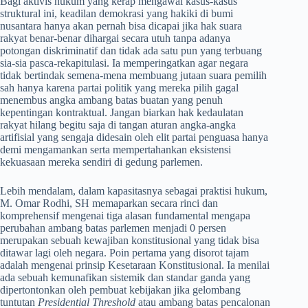
​Bagi aktivis hukum yang kerap mengawal kasus-kasus
struktural ini, keadilan demokrasi yang hakiki di bumi
nusantara hanya akan pernah bisa dicapai jika hak suara
rakyat benar-benar dihargai secara utuh tanpa adanya
potongan diskriminatif dan tidak ada satu pun yang terbuang
sia-sia pasca-rekapitulasi. Ia memperingatkan agar negara
tidak bertindak semena-mena membuang jutaan suara pemilih
sah hanya karena partai politik yang mereka pilih gagal
menembus angka ambang batas buatan yang penuh
kepentingan kontraktual. Jangan biarkan hak kedaulatan
rakyat hilang begitu saja di tangan aturan angka-angka
artifisial yang sengaja didesain oleh elit partai penguasa hanya
demi mengamankan serta mempertahankan eksistensi
kekuasaan mereka sendiri di gedung parlemen.
​Lebih mendalam, dalam kapasitasnya sebagai praktisi hukum,
M. Omar Rodhi, SH memaparkan secara rinci dan
komprehensif mengenai tiga alasan fundamental mengapa
perubahan ambang batas parlemen menjadi 0 persen
merupakan sebuah kewajiban konstitusional yang tidak bisa
ditawar lagi oleh negara. Poin pertama yang disorot tajam
adalah mengenai prinsip Kesetaraan Konstitusional. Ia menilai
ada sebuah kemunafikan sistemik dan standar ganda yang
dipertontonkan oleh pembuat kebijakan jika gelombang
tuntutan
Presidential Threshold
atau ambang batas pencalonan