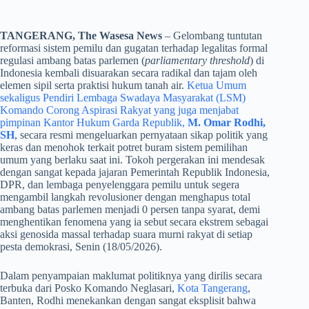
TANGERANG, The Wasesa News
– Gelombang tuntutan
reformasi sistem pemilu dan gugatan terhadap legalitas formal
regulasi ambang batas parlemen (
parliamentary threshold
) di
Indonesia kembali disuarakan secara radikal dan tajam oleh
elemen sipil serta praktisi hukum tanah air.
Ketua Umum
sekaligus Pendiri Lembaga Swadaya Masyarakat (LSM)
Komando Corong Aspirasi Rakyat yang juga menjabat
pimpinan Kantor Hukum Garda Republik,
M. Omar Rodhi,
SH
, secara resmi mengeluarkan pernyataan sikap politik yang
keras dan menohok terkait potret buram sistem pemilihan
umum yang berlaku saat ini. Tokoh pergerakan ini mendesak
dengan sangat kepada jajaran Pemerintah Republik Indonesia,
DPR, dan lembaga penyelenggara pemilu untuk segera
mengambil langkah revolusioner dengan menghapus total
ambang batas parlemen menjadi 0 persen tanpa syarat, demi
menghentikan fenomena yang ia sebut secara ekstrem sebagai
aksi genosida massal terhadap suara murni rakyat di setiap
pesta demokrasi, Senin (18/05/2026).
​Dalam penyampaian maklumat politiknya yang dirilis secara
terbuka dari Posko Komando Neglasari,
Kota Tangerang
,
Banten, Rodhi menekankan dengan sangat eksplisit bahwa