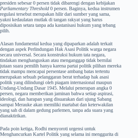
presiden sebesar 0 persen tidak dibarengi dengan kebijakan
Parliamentary Threshold
0 persen. Baginya, kedua instrumen
regulasi tersebut merupakan hilir dari sumber yang sama,
yakni kedaulatan mutlak di tangan rakyat yang harus
diposisikan setara tanpa ada kastanisasi hukum yang tebang
pilih.
​Alasan fundamental kedua yang dipaparkan adalah terkait
dengan aspek Perlindungan Hak Asasi Politik warga negara
secara universal. Secara konstruksi hukum tata negara,
tindakan menghanguskan atau menganggap tidak bernilai
jutaan suara pemilih hanya karena partai politik pilihan mereka
tidak mampu mencapai persentase ambang batas tertentu
merupakan sebuah pelanggaran berat terhadap hak asasi
politik yang dilindungi oleh piagam internasional maupun
Undang-Undang Dasar 1945. Melalui penerapan angka 0
persen, negara memberikan jaminan bahwa setiap aspirasi,
ideologi, dan harapan yang disuarakan dari ujung Sabang
sampai Merauke akan memiliki martabat dan keterwakilan
yang sah di dalam gedung parlemen, tanpa ada suara yang
dianaktirikan.
​Pada poin ketiga, Rodhi menyoroti urgensi untuk
Menghancurkan Kartel Politik yang selama ini menggurita di