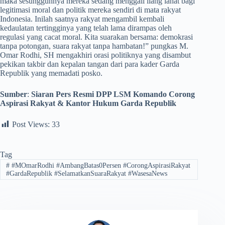
maka sesungguhnya mereka sedang menggali liang lahat bagi
legitimasi moral dan politik mereka sendiri di mata rakyat
Indonesia. Inilah saatnya rakyat mengambil kembali
kedaulatan tertingginya yang telah lama dirampas oleh
regulasi yang cacat moral. Kita suarakan bersama: demokrasi
tanpa potongan, suara rakyat tanpa hambatan!” pungkas M.
Omar Rodhi, SH mengakhiri orasi politiknya yang disambut
pekikan takbir dan kepalan tangan dari para kader Garda
Republik yang memadati posko.
Sumber
:
Siaran Pers Resmi DPP LSM Komando Corong
Aspirasi Rakyat & Kantor Hukum Garda Republik
Post Views:
33
Tag
#
#MOmarRodhi #AmbangBatas0Persen #CorongAspirasiRakyat
#GardaRepublik #SelamatkanSuaraRakyat #WasesaNews