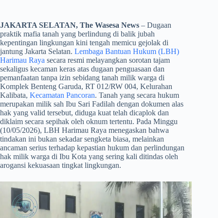
JAKARTA SELATAN, The Wasesa News
– Dugaan
praktik mafia tanah yang berlindung di balik jubah
kepentingan lingkungan kini tengah memicu gejolak di
jantung Jakarta Selatan.
Lembaga Bantuan Hukum (LBH)
Harimau Raya
secara resmi melayangkan sorotan tajam
sekaligus kecaman keras atas dugaan penguasaan dan
pemanfaatan tanpa izin sebidang tanah milik warga di
Komplek Benteng Garuda, RT 012/RW 004, Kelurahan
Kalibata,
Kecamatan Pancoran
. Tanah yang secara hukum
merupakan milik sah Ibu Sari Fadilah dengan dokumen alas
hak yang valid tersebut, diduga kuat telah dicaplok dan
diklaim secara sepihak oleh oknum tertentu. Pada Minggu
(10/05/2026), LBH Harimau Raya menegaskan bahwa
tindakan ini bukan sekadar sengketa biasa, melainkan
ancaman serius terhadap kepastian hukum dan perlindungan
hak milik warga di Ibu Kota yang sering kali ditindas oleh
arogansi kekuasaan tingkat lingkungan.