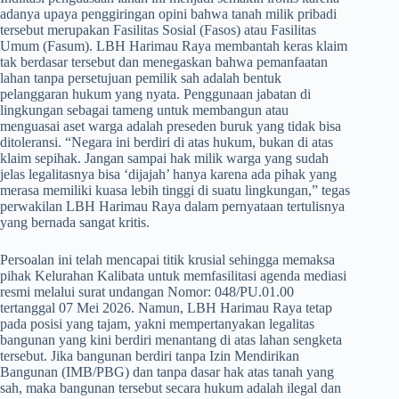
adanya upaya penggiringan opini bahwa tanah milik pribadi
tersebut merupakan Fasilitas Sosial (Fasos) atau Fasilitas
Umum (Fasum). LBH Harimau Raya membantah keras klaim
tak berdasar tersebut dan menegaskan bahwa pemanfaatan
lahan tanpa persetujuan pemilik sah adalah bentuk
pelanggaran hukum yang nyata. Penggunaan jabatan di
lingkungan sebagai tameng untuk membangun atau
menguasai aset warga adalah preseden buruk yang tidak bisa
ditoleransi. “Negara ini berdiri di atas hukum, bukan di atas
klaim sepihak. Jangan sampai hak milik warga yang sudah
jelas legalitasnya bisa ‘dijajah’ hanya karena ada pihak yang
merasa memiliki kuasa lebih tinggi di suatu lingkungan,” tegas
perwakilan LBH Harimau Raya dalam pernyataan tertulisnya
yang bernada sangat kritis.
​Persoalan ini telah mencapai titik krusial sehingga memaksa
pihak Kelurahan Kalibata untuk memfasilitasi agenda mediasi
resmi melalui surat undangan Nomor: 048/PU.01.00
tertanggal 07 Mei 2026. Namun, LBH Harimau Raya tetap
pada posisi yang tajam, yakni mempertanyakan legalitas
bangunan yang kini berdiri menantang di atas lahan sengketa
tersebut. Jika bangunan berdiri tanpa Izin Mendirikan
Bangunan (IMB/PBG) dan tanpa dasar hak atas tanah yang
sah, maka bangunan tersebut secara hukum adalah ilegal dan