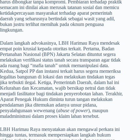
harus dibongkar tanpa kompromi. Pembiaran terhadap praktik
semacam ini dinilai akan merusak tatanan sosial dan memicu
ketidakpercayaan masyarakat terhadap aparat pemerintah
daerah yang seharusnya bertindak sebagai wasit yang adil,
bukan justru terlihat memihak pada oknum penguasa
lingkungan.
​Dalam langkah advokasinya, LBH Harimau Raya mendesak
empat poin krusial kepada otoritas terkait. Pertama, Badan
Pertanahan Nasional (BPN) Jakarta Selatan dituntut segera
melakukan verifikasi status tanah secara transparan agar tidak
ada ruang bagi “mafia tanah” untuk memanipulasi data.
Kedua, Satpol PP dan instansi terkait harus segera memeriksa
legalitas bangunan di lokasi dan melakukan tindakan tegas
jika terbukti ilegal. Ketiga, Pemerintah Daerah, dalam hal ini
Kelurahan dan Kecamatan, wajib bersikap netral dan tidak
menjadi fasilitator bagi tindakan penyerobotan lahan. Terakhir,
Aparat Penegak Hukum diminta turun tangan melakukan
pendalaman jika ditemukan adanya unsur pidana,
penyalahgunaan wewenang (
abuse of power
), maupun
maladministrasi dalam proses klaim lahan tersebut.
​LBH Harimau Raya menyatakan akan mengawal perkara ini
hingga tuntas, termasuk mempersiapkan langkah hukum