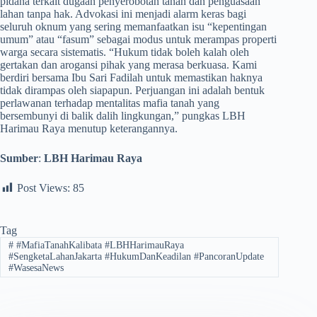
pidana terkait dugaan penyerobotan tanah dan penguasaan
lahan tanpa hak. Advokasi ini menjadi alarm keras bagi
seluruh oknum yang sering memanfaatkan isu “kepentingan
umum” atau “fasum” sebagai modus untuk merampas properti
warga secara sistematis. “Hukum tidak boleh kalah oleh
gertakan dan arogansi pihak yang merasa berkuasa. Kami
berdiri bersama Ibu Sari Fadilah untuk memastikan haknya
tidak dirampas oleh siapapun. Perjuangan ini adalah bentuk
perlawanan terhadap mentalitas mafia tanah yang
bersembunyi di balik dalih lingkungan,” pungkas LBH
Harimau Raya menutup keterangannya.
Sumber
:
LBH Harimau Raya
Post Views:
85
Tag
#
#MafiaTanahKalibata #LBHHarimauRaya
#SengketaLahanJakarta #HukumDanKeadilan #PancoranUpdate
#WasesaNews