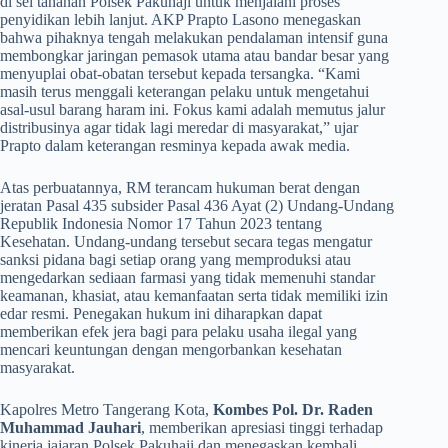
di sel tahanan Polsek Pakuhaji untuk menjalani proses
penyidikan lebih lanjut. AKP Prapto Lasono menegaskan
bahwa pihaknya tengah melakukan pendalaman intensif guna
membongkar jaringan pemasok utama atau bandar besar yang
menyuplai obat-obatan tersebut kepada tersangka. “Kami
masih terus menggali keterangan pelaku untuk mengetahui
asal-usul barang haram ini. Fokus kami adalah memutus jalur
distribusinya agar tidak lagi meredar di masyarakat,” ujar
Prapto dalam keterangan resminya kepada awak media.
​Atas perbuatannya, RM terancam hukuman berat dengan
jeratan Pasal 435 subsider Pasal 436 Ayat (2) Undang-Undang
Republik Indonesia Nomor 17 Tahun 2023 tentang
Kesehatan. Undang-undang tersebut secara tegas mengatur
sanksi pidana bagi setiap orang yang memproduksi atau
mengedarkan sediaan farmasi yang tidak memenuhi standar
keamanan, khasiat, atau kemanfaatan serta tidak memiliki izin
edar resmi. Penegakan hukum ini diharapkan dapat
memberikan efek jera bagi para pelaku usaha ilegal yang
mencari keuntungan dengan mengorbankan kesehatan
masyarakat.
​Kapolres Metro Tangerang Kota,
Kombes Pol. Dr. Raden
Muhammad Jauhari
, memberikan apresiasi tinggi terhadap
kinerja jajaran Polsek Pakuhaji dan menegaskan kembali