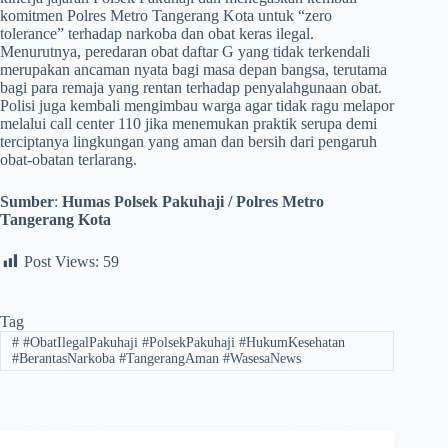
komitmen Polres Metro Tangerang Kota untuk “zero
tolerance” terhadap narkoba dan obat keras ilegal.
Menurutnya, peredaran obat daftar G yang tidak terkendali
merupakan ancaman nyata bagi masa depan bangsa, terutama
bagi para remaja yang rentan terhadap penyalahgunaan obat.
Polisi juga kembali mengimbau warga agar tidak ragu melapor
melalui call center 110 jika menemukan praktik serupa demi
terciptanya lingkungan yang aman dan bersih dari pengaruh
obat-obatan terlarang.
Sumber
:
Humas Polsek Pakuhaji / Polres Metro
Tangerang Kota
Post Views:
59
Tag
#
#ObatIlegalPakuhaji #PolsekPakuhaji #HukumKesehatan
#BerantasNarkoba #TangerangAman #WasesaNews