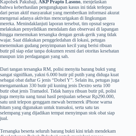
​Kapolsek Pakuhaji,
AKP Prapto Lasono
, menjelaskan
bahwa keberhasilan pengungkapan kasus ini tidak terlepas
dari peran aktif masyarakat yang memberikan informasi akurat
mengenai adanya aktivitas mencurigakan di lingkungan
mereka. Menindaklanjuti laporan tersebut, tim opsnal segera
melakukan penyelidikan mendalam dan observasi di lapangan
hingga menemukan tersangka dengan gerak-gerik yang tidak
wajar. Saat dilakukan penggeledahan di lokasi, petugas
menemukan gudang penyimpanan kecil yang berisi ribuan
butir pil siap edar tanpa dokumen resmi dari otoritas kesehatan
maupun izin perdagangan yang sah.
​Dari tangan tersangka RM, polisi menyita barang bukti yang
sangat signifikan, yakni 6.000 butir pil putih yang diduga kuat
sebagai obat daftar G jenis “Dobel Y”. Selain itu, petugas juga
mengamankan 330 butir pil kuning jenis Dextro serta 100
butir obat jenis Tramadol. Tidak hanya ribuan butir pil, polisi
juga menyita uang tunai hasil penjualan sebesar Rp290.000,
satu unit telepon genggam mewah bermerek iPhone warna
hitam yang digunakan untuk transaksi, serta satu tas
selempang yang dijadikan tempat menyimpan stok obat siap
jual.
​Tersangka beserta seluruh barang bukti kini telah mendekam