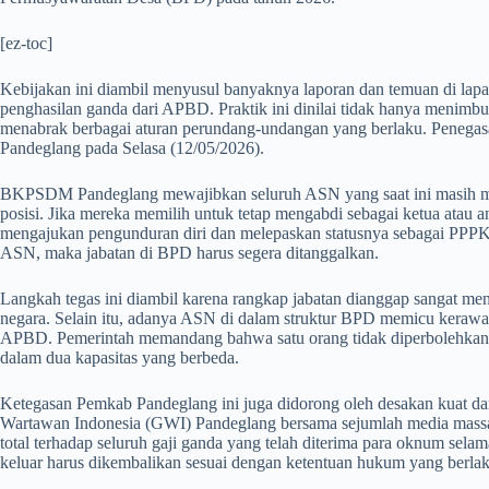
[ez-toc]
​Kebijakan ini diambil menyusul banyaknya laporan dan temuan di la
penghasilan ganda dari APBD. Praktik ini dinilai tidak hanya menimbul
menabrak berbagai aturan perundang-undangan yang berlaku. Penegasan 
Pandeglang pada Selasa (12/05/2026).
​BKPSDM Pandeglang mewajibkan seluruh ASN yang saat ini masih me
posisi. Jika mereka memilih untuk tetap mengabdi sebagai ketua atau
mengajukan pengunduran diri dan melepaskan statusnya sebagai PPPK 
ASN, maka jabatan di BPD harus segera ditanggalkan.
​Langkah tegas ini diambil karena rangkap jabatan dianggap sangat men
negara. Selain itu, adanya ASN di dalam struktur BPD memicu keraw
APBD. Pemerintah memandang bahwa satu orang tidak diperbolehkan
dalam dua kapasitas yang berbeda.
​Ketegasan Pemkab Pandeglang ini juga didorong oleh desakan kuat d
Wartawan Indonesia (GWI) Pandeglang bersama sejumlah media massa 
total terhadap seluruh gaji ganda yang telah diterima para oknum sela
keluar harus dikembalikan sesuai dengan ketentuan hukum yang berlak