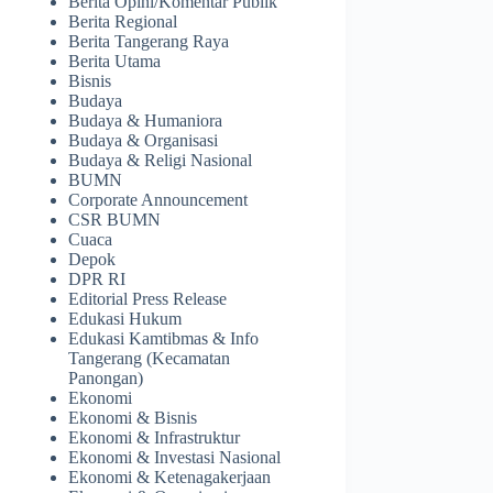
Berita Opini/Komentar Publik
Berita Regional
Berita Tangerang Raya
Berita Utama
Bisnis
Budaya
Budaya & Humaniora
Budaya & Organisasi
Budaya & Religi Nasional
BUMN
Corporate Announcement
CSR BUMN
Cuaca
Depok
DPR RI
Editorial Press Release
Edukasi Hukum
Edukasi Kamtibmas & Info
Tangerang (Kecamatan
Panongan)
Ekonomi
Ekonomi & Bisnis
Ekonomi & Infrastruktur
Ekonomi & Investasi Nasional
Ekonomi & Ketenagakerjaan