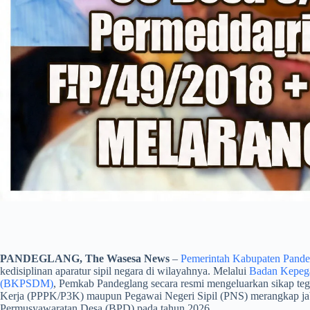
PANDEGLANG, The Wasesa News
–
Pemerintah Kabupaten Pande
kedisiplinan aparatur sipil negara di wilayahnya. Melalui
Badan Kepeg
(BKPSDM)
, Pemkab Pandeglang secara resmi mengeluarkan sikap te
Kerja (PPPK/P3K) maupun Pegawai Negeri Sipil (PNS) merangkap ja
Permusyawaratan Desa (BPD) pada tahun 2026.