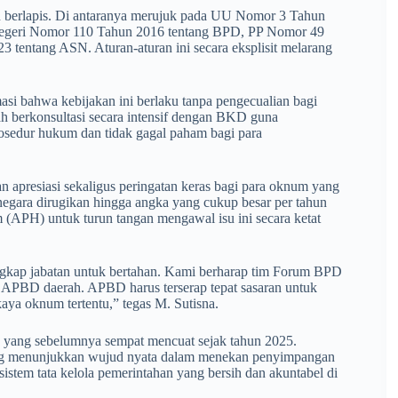
 berlapis. Di antaranya merujuk pada UU Nomor 3 Tahun
Negeri Nomor 110 Tahun 2016 tentang BPD, PP Nomor 49
entang ASN. Aturan-aturan ini secara eksplisit melarang
asi bahwa kebijakan ini berlaku tanpa pengecualian bagi
ah berkonsultasi secara intensif dengan BKD guna
rosedur hukum dan tidak gagal paham bagi para
n apresiasi sekaligus peringatan keras bagi para oknum yang
negara dirugikan hingga angka yang cukup besar per tahun
(APH) untuk turun tangan mengawal isu ini secara ketat
rangkap jabatan untuk bertahan. Kami berharap tim Forum BPD
an APBD daerah. APBD harus terserap tepat sasaran untuk
ya oknum tertentu,” tegas M. Sutisna.
ik yang sebelumnya sempat mencuat sejak tahun 2025.
ang menunjukkan wujud nyata dalam menekan penyimpangan
 sistem tata kelola pemerintahan yang bersih dan akuntabel di