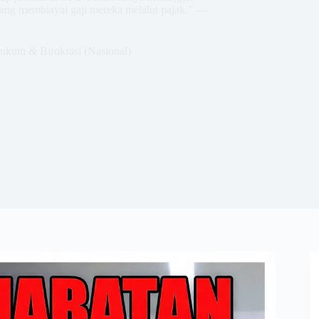
t yang membiayai gaji mereka melalui pajak.” —
.
ukum & Birokrasi (Nasional)