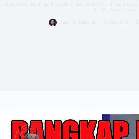
administrasi, tetapi juga mencederai rasa keadilan sosial bagi rakya
Redaksi Wasesa News
Catur Nurmansyah
12 Mei 2026
H