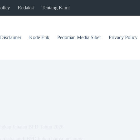
olicy
Redaksi
Tentang Kami
Disclaimer
Kode Etik
Pedoman Media Siber
Privacy Policy
ngkap Jabatan BPD Tahun 2026
kap jabatan di BPD bukan hanya melanggar