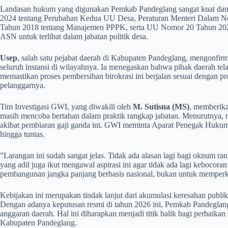
​Landasan hukum yang digunakan Pemkab Pandeglang sangat kuat dan
2024 tentang Perubahan Kedua UU Desa, Peraturan Menteri Dalam 
Tahun 2018 tentang Manajemen PPPK, serta UU Nomor 20 Tahun 2023 t
ASN untuk terlibat dalam jabatan politik desa.
Usep
, salah satu pejabat daerah di Kabupaten Pandeglang, mengonfirm
seluruh instansi di wilayahnya. Ia menegaskan bahwa pihak daerah tel
memastikan proses pembersihan birokrasi ini berjalan sesuai dengan p
pelanggarnya.
​Tim Investigasi GWI, yang diwakili oleh
M. Sutisna (MS)
, memberika
masih mencoba bertahan dalam praktik rangkap jabatan. Menurutnya, 
akibat pembiaran gaji ganda ini. GWI meminta Aparat Penegak Hukum 
hingga tuntas.
​”Larangan ini sudah sangat jelas. Tidak ada alasan lagi bagi oknum 
yang adil juga ikut mengawal aspirasi ini agar tidak ada lagi kebocor
pembangunan jangka panjang berbasis nasional, bukan untuk memperka
​Kebijakan ini merupakan tindak lanjut dari akumulasi keresahan publ
Dengan adanya keputusan resmi di tahun 2026 ini, Pemkab Pandegl
anggaran daerah. Hal ini diharapkan menjadi titik balik bagi perbaikan
Kabupaten Pandeglang.