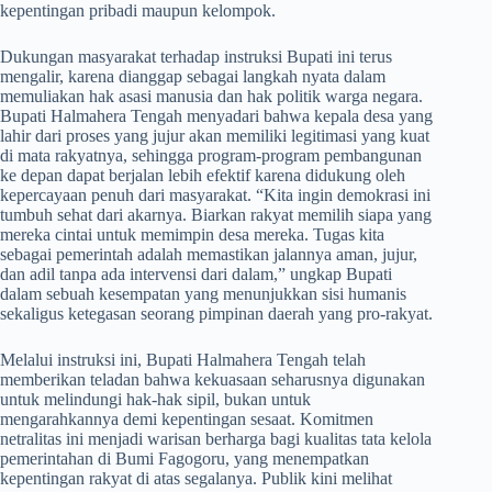
kepentingan pribadi maupun kelompok.
​Dukungan masyarakat terhadap instruksi Bupati ini terus
mengalir, karena dianggap sebagai langkah nyata dalam
memuliakan hak asasi manusia dan hak politik warga negara.
Bupati Halmahera Tengah menyadari bahwa kepala desa yang
lahir dari proses yang jujur akan memiliki legitimasi yang kuat
di mata rakyatnya, sehingga program-program pembangunan
ke depan dapat berjalan lebih efektif karena didukung oleh
kepercayaan penuh dari masyarakat. “Kita ingin demokrasi ini
tumbuh sehat dari akarnya. Biarkan rakyat memilih siapa yang
mereka cintai untuk memimpin desa mereka. Tugas kita
sebagai pemerintah adalah memastikan jalannya aman, jujur,
dan adil tanpa ada intervensi dari dalam,” ungkap Bupati
dalam sebuah kesempatan yang menunjukkan sisi humanis
sekaligus ketegasan seorang pimpinan daerah yang pro-rakyat.
​Melalui instruksi ini, Bupati Halmahera Tengah telah
memberikan teladan bahwa kekuasaan seharusnya digunakan
untuk melindungi hak-hak sipil, bukan untuk
mengarahkannya demi kepentingan sesaat. Komitmen
netralitas ini menjadi warisan berharga bagi kualitas tata kelola
pemerintahan di Bumi Fagogoru, yang menempatkan
kepentingan rakyat di atas segalanya. Publik kini melihat