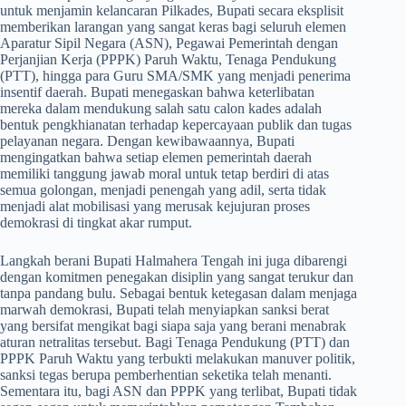
untuk menjamin kelancaran Pilkades, Bupati secara eksplisit
memberikan larangan yang sangat keras bagi seluruh elemen
Aparatur Sipil Negara (ASN), Pegawai Pemerintah dengan
Perjanjian Kerja (PPPK) Paruh Waktu, Tenaga Pendukung
(PTT), hingga para Guru SMA/SMK yang menjadi penerima
insentif daerah. Bupati menegaskan bahwa keterlibatan
mereka dalam mendukung salah satu calon kades adalah
bentuk pengkhianatan terhadap kepercayaan publik dan tugas
pelayanan negara. Dengan kewibawaannya, Bupati
mengingatkan bahwa setiap elemen pemerintah daerah
memiliki tanggung jawab moral untuk tetap berdiri di atas
semua golongan, menjadi penengah yang adil, serta tidak
menjadi alat mobilisasi yang merusak kejujuran proses
demokrasi di tingkat akar rumput.
​Langkah berani Bupati Halmahera Tengah ini juga dibarengi
dengan komitmen penegakan disiplin yang sangat terukur dan
tanpa pandang bulu. Sebagai bentuk ketegasan dalam menjaga
marwah demokrasi, Bupati telah menyiapkan sanksi berat
yang bersifat mengikat bagi siapa saja yang berani menabrak
aturan netralitas tersebut. Bagi Tenaga Pendukung (PTT) dan
PPPK Paruh Waktu yang terbukti melakukan manuver politik,
sanksi tegas berupa pemberhentian seketika telah menanti.
Sementara itu, bagi ASN dan PPPK yang terlibat, Bupati tidak