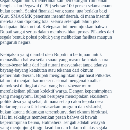
segan-segan untuk memerintahkan pemotongan Tambahan
Penghasilan Pegawai (TPP) sebesar 100 persen selama enam
bulan penuh. Sanksi finansial yang sama juga berlaku bagi
Guru SMA/SMK penerima insentif daerah, di mana insentif
mereka akan dipotong total selama setengah tahun jika
kedapatan tidak netral. Ketegasan ini menunjukkan bahwa
Bupati sangat serius dalam membersihkan proses Pilkades dari
segala bentuk polusi politik yang melibatkan fasilitas maupun
pengaruh negara.
​Kebijakan yang diambil oleh Bupati ini bertujuan untuk
memastikan bahwa setiap suara yang masuk ke kotak suara
benar-benar lahir dari hati nurani masyarakat tanpa adanya
bayang-bayang ketakutan atau tekanan dari oknum
pemerintah daerah. Bupati menginginkan agar hasil Pilkades
tahun ini menjadi barometer nasional mengenai kualitas
demokrasi di tingkat desa, yang benar-benar murni
merefleksikan pilihan kolektif warga. Dengan kepemimpinan
yang mengayomi, Bupati berupaya menciptakan ekosistem
politik desa yang sehat, di mana setiap calon kepala desa
bertarung secara fair berdasarkan program dan visi-misi,
bukan karena dukungan tersembunyi dari oknum birokrasi.
Hal ini sekaligus memberikan pesan bahwa di bawah
kepemimpinan beliau, Halmahera Tengah adalah wilayah
yang menjunjung tinggi keadilan dan hukum di atas segala