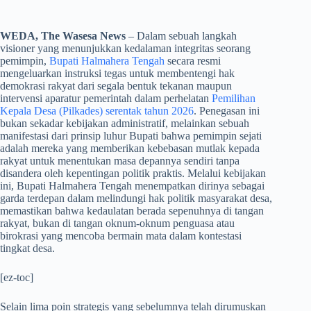
WEDA, The Wasesa News
– Dalam sebuah langkah
visioner yang menunjukkan kedalaman integritas seorang
pemimpin,
Bupati Halmahera Tengah
secara resmi
mengeluarkan instruksi tegas untuk membentengi hak
demokrasi rakyat dari segala bentuk tekanan maupun
intervensi aparatur pemerintah dalam perhelatan
Pemilihan
Kepala Desa (Pilkades) serentak tahun 2026
. Penegasan ini
bukan sekadar kebijakan administratif, melainkan sebuah
manifestasi dari prinsip luhur Bupati bahwa pemimpin sejati
adalah mereka yang memberikan kebebasan mutlak kepada
rakyat untuk menentukan masa depannya sendiri tanpa
disandera oleh kepentingan politik praktis. Melalui kebijakan
ini, Bupati Halmahera Tengah menempatkan dirinya sebagai
garda terdepan dalam melindungi hak politik masyarakat desa,
memastikan bahwa kedaulatan berada sepenuhnya di tangan
rakyat, bukan di tangan oknum-oknum penguasa atau
birokrasi yang mencoba bermain mata dalam kontestasi
tingkat desa.
[ez-toc]
​Selain lima poin strategis yang sebelumnya telah dirumuskan