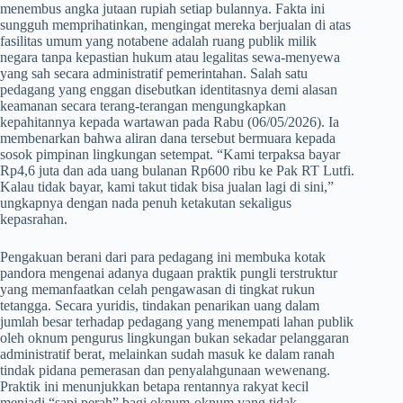
menembus angka jutaan rupiah setiap bulannya. Fakta ini
sungguh memprihatinkan, mengingat mereka berjualan di atas
fasilitas umum yang notabene adalah ruang publik milik
negara tanpa kepastian hukum atau legalitas sewa-menyewa
yang sah secara administratif pemerintahan. Salah satu
pedagang yang enggan disebutkan identitasnya demi alasan
keamanan secara terang-terangan mengungkapkan
kepahitannya kepada wartawan pada Rabu (06/05/2026). Ia
membenarkan bahwa aliran dana tersebut bermuara kepada
sosok pimpinan lingkungan setempat. “Kami terpaksa bayar
Rp4,6 juta dan ada uang bulanan Rp600 ribu ke Pak RT Lutfi.
Kalau tidak bayar, kami takut tidak bisa jualan lagi di sini,”
ungkapnya dengan nada penuh ketakutan sekaligus
kepasrahan.
​Pengakuan berani dari para pedagang ini membuka kotak
pandora mengenai adanya dugaan praktik pungli terstruktur
yang memanfaatkan celah pengawasan di tingkat rukun
tetangga. Secara yuridis, tindakan penarikan uang dalam
jumlah besar terhadap pedagang yang menempati lahan publik
oleh oknum pengurus lingkungan bukan sekadar pelanggaran
administratif berat, melainkan sudah masuk ke dalam ranah
tindak pidana pemerasan dan penyalahgunaan wewenang.
Praktik ini menunjukkan betapa rentannya rakyat kecil
menjadi “sapi perah” bagi oknum-oknum yang tidak