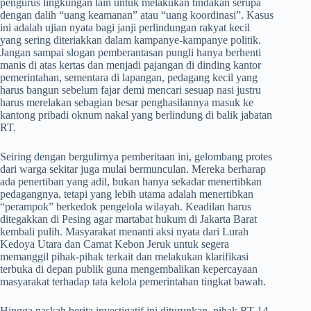
pengurus lingkungan lain untuk melakukan tindakan serupa
dengan dalih “uang keamanan” atau “uang koordinasi”. Kasus
ini adalah ujian nyata bagi janji perlindungan rakyat kecil
yang sering diteriakkan dalam kampanye-kampanye politik.
Jangan sampai slogan pemberantasan pungli hanya berhenti
manis di atas kertas dan menjadi pajangan di dinding kantor
pemerintahan, sementara di lapangan, pedagang kecil yang
harus bangun sebelum fajar demi mencari sesuap nasi justru
harus merelakan sebagian besar penghasilannya masuk ke
kantong pribadi oknum nakal yang berlindung di balik jabatan
RT.
​Seiring dengan bergulirnya pemberitaan ini, gelombang protes
dari warga sekitar juga mulai bermunculan. Mereka berharap
ada penertiban yang adil, bukan hanya sekadar menertibkan
pedagangnya, tetapi yang lebih utama adalah menertibkan
“perampok” berkedok pengelola wilayah. Keadilan harus
ditegakkan di Pesing agar martabat hukum di Jakarta Barat
kembali pulih. Masyarakat menanti aksi nyata dari Lurah
Kedoya Utara dan Camat Kebon Jeruk untuk segera
memanggil pihak-pihak terkait dan melakukan klarifikasi
terbuka di depan publik guna mengembalikan kepercayaan
masyarakat terhadap tata kelola pemerintahan tingkat bawah.
​Hingga naskah berita investigatif ini diturunkan, pihak RT 14