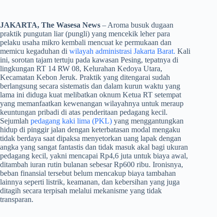
JAKARTA, The Wasesa News
– Aroma busuk dugaan
praktik pungutan liar (pungli) yang mencekik leher para
pelaku usaha mikro kembali mencuat ke permukaan dan
memicu kegaduhan di
wilayah administrasi Jakarta Barat.
Kali
ini, sorotan tajam tertuju pada kawasan Pesing, tepatnya di
lingkungan RT 14 RW 08, Kelurahan Kedoya Utara,
Kecamatan Kebon Jeruk. Praktik yang ditengarai sudah
berlangsung secara sistematis dan dalam kurun waktu yang
lama ini diduga kuat melibatkan oknum Ketua RT setempat
yang memanfaatkan kewenangan wilayahnya untuk meraup
keuntungan pribadi di atas penderitaan pedagang kecil.
Sejumlah
pedagang kaki lima (PKL)
yang menggantungkan
hidup di pinggir jalan dengan keterbatasan modal mengaku
tidak berdaya saat dipaksa menyetorkan uang lapak dengan
angka yang sangat fantastis dan tidak masuk akal bagi ukuran
pedagang kecil, yakni mencapai Rp4,6 juta untuk biaya awal,
ditambah iuran rutin bulanan sebesar Rp600 ribu. Ironisnya,
beban finansial tersebut belum mencakup biaya tambahan
lainnya seperti listrik, keamanan, dan kebersihan yang juga
ditagih secara terpisah melalui mekanisme yang tidak
transparan.