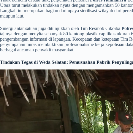
Utara turut melakukan tindakan nyata dengan mengamankan 50 kantong p
Langkah ini merupakan bagian dari upaya sterilisasi wilayah dari pe
maupun laut.
​Sinergi antar-satuan juga ditunjukkan oleh Tim Resmob Cikoiba
Polre
tajinya dengan menyita sebanyak 80 kantong plastik cap tikus ukuran 6
pengembangan informasi di lapangan. Kecepatan dan ketepatan Tim 
penyimpanan miras membuktikan profesionalisme kerja kepolisian da
berbagai ancaman penyakit masyarakat.
Tindakan Tegas di Weda Selatan: Pemusnahan Pabrik Penyuling