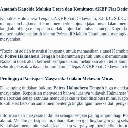
Amanah Kapolda Maluku Utara dan Komitmen AKBP Fiat Deda
​Kapolres Halmahera Tengah, AKBP Fiat Dedawanto, S.Pd.T., S.I.K., M
merupakan bagian dari komitmen berkelanjutan jajarannya dalam mem
langkah ini juga merupakan tindak lanjut dari arahan strategis Kapold
memerintahkan seluruh jajaran Polres di Maluku Utara untuk meningk
masyarakat.
​“Razia ini adalah instruksi langsung untuk memastikan situasi Kamti
di
Polres Halmahera Tengah
berkomitmen penuh untuk meminimalisir
Razia ini tidak akan berhenti sampai di sini, melainkan akan terus kam
seluruh pelosok wilayah hukum kami,” tegas AKBP Fiat Dedawanto k
Pentingnya Partisipasi Masyarakat dalam Melawan Miras
​Di samping tindakan hukum,
Polres Halmahera Tengah
juga menekank
masyarakat. Kepolisian menyadari bahwa luasnya wilayah Halmahera
melaporkan setiap aktivitas mencurigakan terkait distribusi miras. K
tokoh adat bersama-sama membentengi lingkungan mereka dari pengar
​Informasi dari masyarakat dinilai sebagai senjata paling ampuh bagi
Po
akurat. Melalui partisipasi ini, diharapkan tercipta lingkungan yang seha
Kepolisian menjamin kerahasiaan setiap warga yang memberikan info