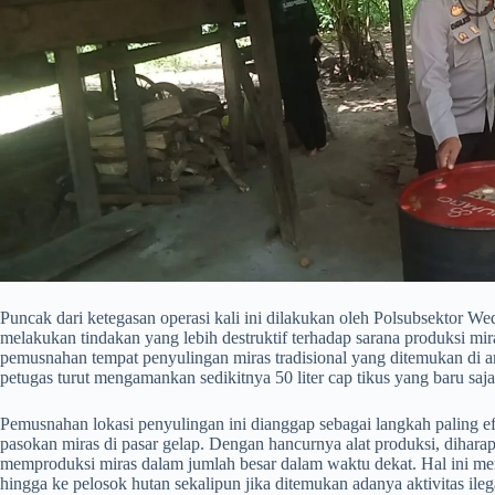
​Puncak dari ketegasan operasi kali ini dilakukan oleh Polsubsektor We
melakukan tindakan yang lebih destruktif terhadap sarana produksi m
pemusnahan tempat penyulingan miras tradisional yang ditemukan di ar
petugas turut mengamankan sedikitnya 50 liter cap tikus yang baru saja
​Pemusnahan lokasi penyulingan ini dianggap sebagai langkah paling ef
pasokan miras di pasar gelap. Dengan hancurnya alat produksi, dihar
memproduksi miras dalam jumlah besar dalam waktu dekat. Hal ini men
hingga ke pelosok hutan sekalipun jika ditemukan adanya aktivitas ile