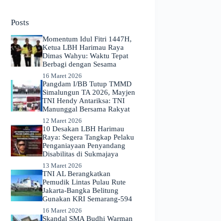
No
results
Posts
Momentum Idul Fitri 1447H,
Ketua LBH Harimau Raya
Dimas Wahyu: Waktu Tepat
Berbagi dengan Sesama
16 Maret 2026
Pangdam I/BB Tutup TMMD
Simalungun TA 2026, Mayjen
TNI Hendy Antariksa: TNI
Manunggal Bersama Rakyat
12 Maret 2026
​10 Desakan LBH Harimau
Raya: Segera Tangkap Pelaku
Penganiayaan Penyandang
Disabilitas di Sukmajaya
13 Maret 2026
TNI AL Berangkatkan
Pemudik Lintas Pulau Rute
Jakarta-Bangka Belitung
Gunakan KRI Semarang-594
16 Maret 2026
Skandal SMA Budhi Warman