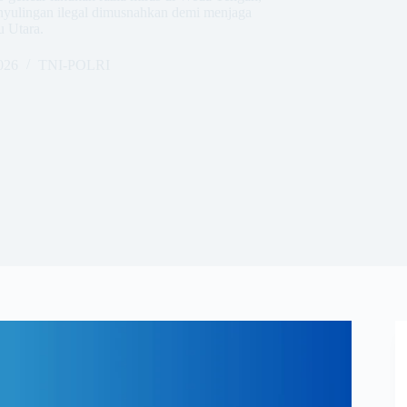
penyulingan ilegal dimusnahkan demi menjaga
u Utara.
026
TNI-POLRI