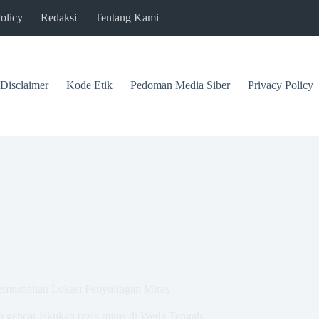
olicy
Redaksi
Tentang Kami
Disclaimer
Kode Etik
Pedoman Media Siber
Privacy Policy
Pemusnahan Lokasi Penyulingan Miras
gencar lakukan razia miras di Weda Tengah,