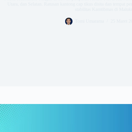
Utara, dan Selatan. Ratusan kantong cap tikus disita dan tempat 
stabilitas Kamtibmas di Maluk
Tomi Umarama
25 Maret 2