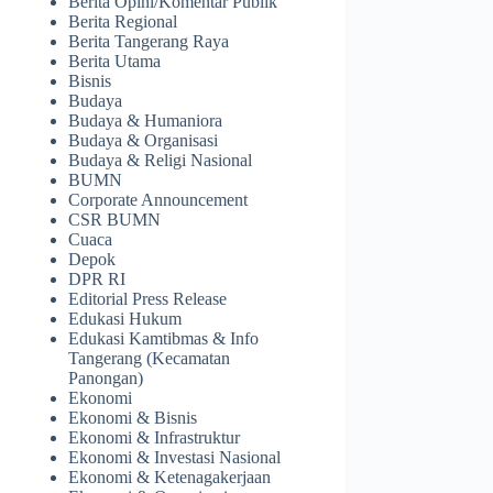
Berita Opini/Komentar Publik
Berita Regional
Berita Tangerang Raya
Berita Utama
Bisnis
Budaya
Budaya & Humaniora
Budaya & Organisasi
Budaya & Religi Nasional
BUMN
Corporate Announcement
CSR BUMN
Cuaca
Depok
DPR RI
Editorial Press Release
Edukasi Hukum
Edukasi Kamtibmas & Info
Tangerang (Kecamatan
Panongan)
Ekonomi
Ekonomi & Bisnis
Ekonomi & Infrastruktur
Ekonomi & Investasi Nasional
Ekonomi & Ketenagakerjaan