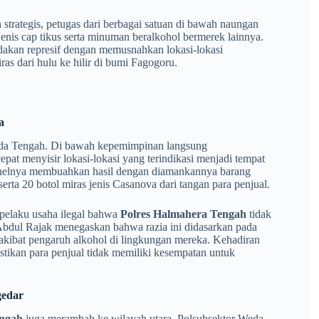
 strategis, petugas dari berbagai satuan di bawah naungan
jenis cap tikus serta minuman beralkohol bermerek lainnya.
ndakan represif dengan memusnahkan lokasi-lokasi
as dari hulu ke hilir di bumi Fagogoru.
a
r Weda Tengah. Di bawah kepemimpinan langsung
pat menyisir lokasi-lokasi yang terindikasi menjadi tempat
onelnya membuahkan hasil dengan diamankannya barang
serta 20 botol miras jenis Casanova dari tangan para penjual.
 pelaku usaha ilegal bahwa
Polres Halmahera Tengah
tidak
bdul Rajak menegaskan bahwa razia ini didasarkan pada
akibat pengaruh alkohol di lingkungan mereka. Kehadiran
tikan para penjual tidak memiliki kesempatan untuk
gedar
engah
juga merambah ke wilayah utara. Polsubsektor Weda