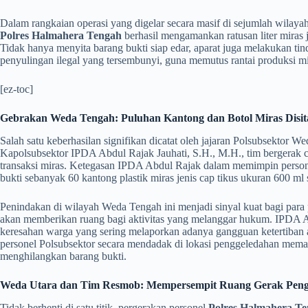
​Dalam rangkaian operasi yang digelar secara masif di sejumlah wilayah
Polres Halmahera Tengah
berhasil mengamankan ratusan liter miras 
Tidak hanya menyita barang bukti siap edar, aparat juga melakukan ti
penyulingan ilegal yang tersembunyi, guna memutus rantai produksi mir
[ez-toc]
Gebrakan Weda Tengah: Puluhan Kantong dan Botol Miras Disit
​Salah satu keberhasilan signifikan dicatat oleh jajaran Polsubsekto
Kapolsubsektor IPDA Abdul Rajak Jauhati, S.H., M.H., tim bergerak ce
transaksi miras. Ketegasan IPDA Abdul Rajak dalam memimpin pers
bukti sebanyak 60 kantong plastik miras jenis cap tikus ukuran 600 ml 
​Penindakan di wilayah Weda Tengah ini menjadi sinyal kuat bagi para
akan memberikan ruang bagi aktivitas yang melanggar hukum. IPDA A
keresahan warga yang sering melaporkan adanya gangguan ketertiban 
personel Polsubsektor secara mendadak di lokasi penggeledahan memas
menghilangkan barang bukti.
Weda Utara dan Tim Resmob: Mempersempit Ruang Gerak Pen
​Tidak berhenti di satu titik, pergerakan personel
Polres Halmahera T