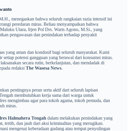
wanto
.H., menegaskan bahwa seluruh rangkaian razia intensif ini
erangi peredaran miras. Beliau menyampaikan bahwa
a Maluku Utara, Irjen Pol Drs. Waris Agono, M.Si., yang
atkan pengawasan dan penindakan terhadap penyakit
bmas yang aman dan kondusif bagi seluruh masyarakat. Kami
 setiap potensi gangguan yang berawal dari konsumsi miras.
i laksanakan secara rutin, berkelanjutan, dan mendadak di
epada redaksi
The Wasesa News
.
an pentingnya peran serta aktif dari seluruh lapisan
 Tengah membutuhkan kerja sama dari warga untuk
apolres mengimbau agar para tokoh agama, tokoh pemuda, dan
uh miras.
lres Halmahera Tengah
dalam melakukan penindakan yang
t, tertib, dan jauh dari aksi kriminalitas yang merugikan.
rmasi mengenai keberadaan gudang atau tempat penyulingan