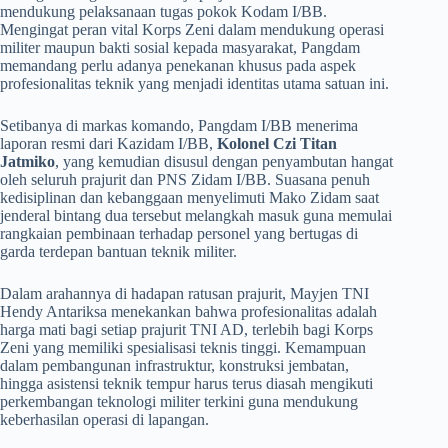
mendukung pelaksanaan tugas pokok Kodam I/BB.
Mengingat peran vital Korps Zeni dalam mendukung operasi
militer maupun bakti sosial kepada masyarakat, Pangdam
memandang perlu adanya penekanan khusus pada aspek
profesionalitas teknik yang menjadi identitas utama satuan ini.
​Setibanya di markas komando, Pangdam I/BB menerima
laporan resmi dari Kazidam I/BB,
Kolonel Czi Titan
Jatmiko
, yang kemudian disusul dengan penyambutan hangat
oleh seluruh prajurit dan PNS Zidam I/BB. Suasana penuh
kedisiplinan dan kebanggaan menyelimuti Mako Zidam saat
jenderal bintang dua tersebut melangkah masuk guna memulai
rangkaian pembinaan terhadap personel yang bertugas di
garda terdepan bantuan teknik militer.
​Dalam arahannya di hadapan ratusan prajurit, Mayjen TNI
Hendy Antariksa menekankan bahwa profesionalitas adalah
harga mati bagi setiap prajurit TNI AD, terlebih bagi Korps
Zeni yang memiliki spesialisasi teknis tinggi. Kemampuan
dalam pembangunan infrastruktur, konstruksi jembatan,
hingga asistensi teknik tempur harus terus diasah mengikuti
perkembangan teknologi militer terkini guna mendukung
keberhasilan operasi di lapangan.