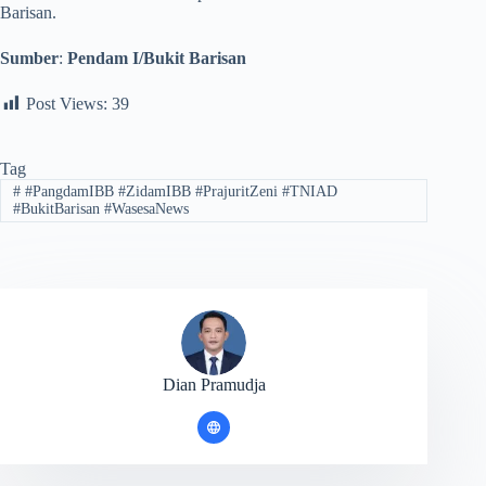
Barisan.
Sumber
:
Pendam I/Bukit Barisan
Post Views:
39
Tag
#
#PangdamIBB #ZidamIBB #PrajuritZeni #TNIAD
#BukitBarisan #WasesaNews
Dian Pramudja