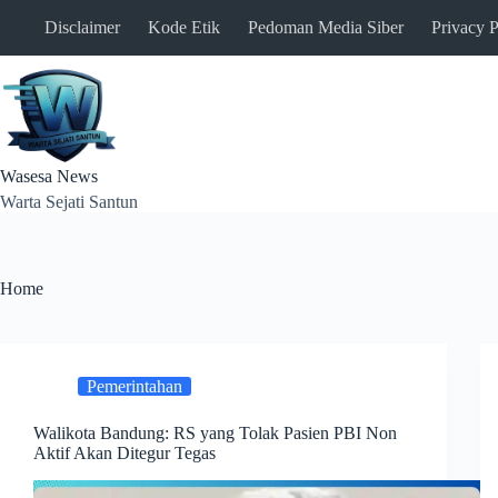
Skip
Disclaimer
Kode Etik
Pedoman Media Siber
Privacy P
to
content
Wasesa News
Warta Sejati Santun
Home
Pemerintahan
Walikota Bandung: RS yang Tolak Pasien PBI Non
Aktif Akan Ditegur Tegas