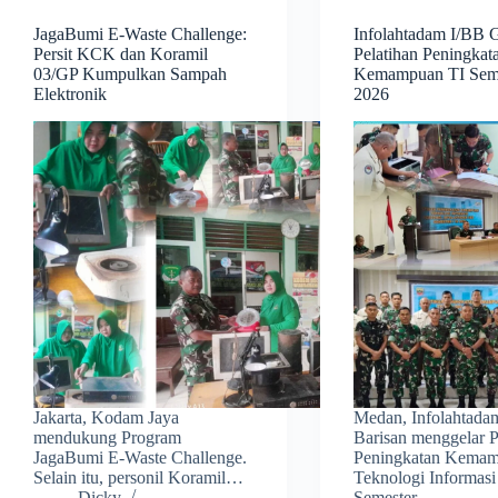
JagaBumi E-Waste Challenge:
Infolahtadam I/BB G
Persit KCK dan Koramil
Pelatihan Peningkat
03/GP Kumpulkan Sampah
Kemampuan TI Seme
Elektronik
2026
Jakarta, Kodam Jaya
Medan, Infolahtadam
mendukung Program
Barisan menggelar P
JagaBumi E-Waste Challenge.
Peningkatan Kema
Selain itu, personil Koramil…
Teknologi Informasi
Dicky
Semester…