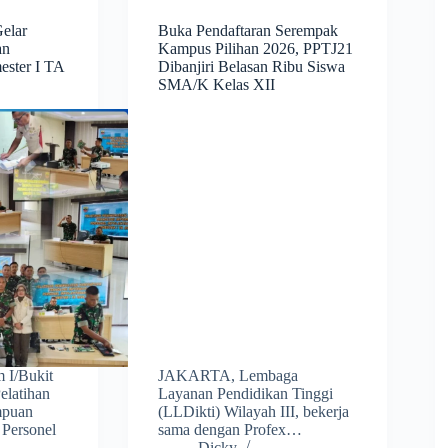
elar
Buka Pendaftaran Serempak
an
Kampus Pilihan 2026, PPTJ21
ster I TA
Dibanjiri Belasan Ribu Siswa
SMA/K Kelas XII
 I/Bukit
JAKARTA, Lembaga
elatihan
Layanan Pendidikan Tinggi
mpuan
(LLDikti) Wilayah III, bekerja
 Personel
sama dengan Profex…
Dicky