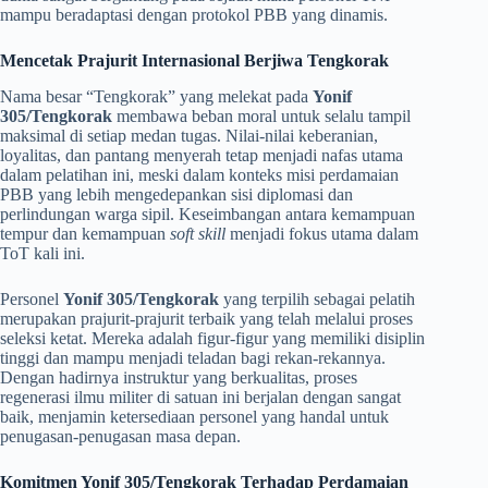
mampu beradaptasi dengan protokol PBB yang dinamis.
Mencetak Prajurit Internasional Berjiwa Tengkorak
​Nama besar “Tengkorak” yang melekat pada
Yonif
305/Tengkorak
membawa beban moral untuk selalu tampil
maksimal di setiap medan tugas. Nilai-nilai keberanian,
loyalitas, dan pantang menyerah tetap menjadi nafas utama
dalam pelatihan ini, meski dalam konteks misi perdamaian
PBB yang lebih mengedepankan sisi diplomasi dan
perlindungan warga sipil. Keseimbangan antara kemampuan
tempur dan kemampuan
soft skill
menjadi fokus utama dalam
ToT kali ini.
​Personel
Yonif 305/Tengkorak
yang terpilih sebagai pelatih
merupakan prajurit-prajurit terbaik yang telah melalui proses
seleksi ketat. Mereka adalah figur-figur yang memiliki disiplin
tinggi dan mampu menjadi teladan bagi rekan-rekannya.
Dengan hadirnya instruktur yang berkualitas, proses
regenerasi ilmu militer di satuan ini berjalan dengan sangat
baik, menjamin ketersediaan personel yang handal untuk
penugasan-penugasan masa depan.
Komitmen Yonif 305/Tengkorak Terhadap Perdamaian