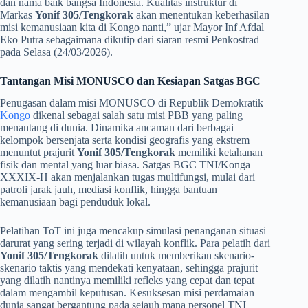
dan nama baik bangsa Indonesia. Kualitas instruktur di
Markas
Yonif 305/Tengkorak
akan menentukan keberhasilan
misi kemanusiaan kita di Kongo nanti,” ujar Mayor Inf Afdal
Eko Putra sebagaimana dikutip dari siaran resmi Penkostrad
pada Selasa (24/03/2026).
Tantangan Misi MONUSCO dan Kesiapan Satgas BGC
​Penugasan dalam misi MONUSCO di Republik Demokratik
Kongo
dikenal sebagai salah satu misi PBB yang paling
menantang di dunia. Dinamika ancaman dari berbagai
kelompok bersenjata serta kondisi geografis yang ekstrem
menuntut prajurit
Yonif 305/Tengkorak
memiliki ketahanan
fisik dan mental yang luar biasa. Satgas BGC TNI/Konga
XXXIX-H akan menjalankan tugas multifungsi, mulai dari
patroli jarak jauh, mediasi konflik, hingga bantuan
kemanusiaan bagi penduduk lokal.
​Pelatihan ToT ini juga mencakup simulasi penanganan situasi
darurat yang sering terjadi di wilayah konflik. Para pelatih dari
Yonif 305/Tengkorak
dilatih untuk memberikan skenario-
skenario taktis yang mendekati kenyataan, sehingga prajurit
yang dilatih nantinya memiliki refleks yang cepat dan tepat
dalam mengambil keputusan. Kesuksesan misi perdamaian
dunia sangat bergantung pada sejauh mana personel TNI