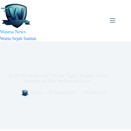
Skip
to
content
Wasesa News
Warta Sejati Santun
Yonif 305/Tengkorak Siapkan Pelatih Tangguh Demi
Kesuksesan Misi Perdamaian Dunia
Dicky
25 Maret 2026
TNI-POLRI