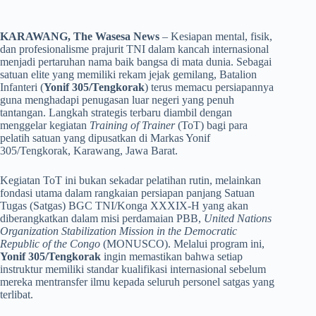
KARAWANG, The Wasesa News
– Kesiapan mental, fisik,
dan profesionalisme prajurit TNI dalam kancah internasional
menjadi pertaruhan nama baik bangsa di mata dunia. Sebagai
satuan elite yang memiliki rekam jejak gemilang, Batalion
Infanteri (
Yonif 305/Tengkorak
) terus memacu persiapannya
guna menghadapi penugasan luar negeri yang penuh
tantangan. Langkah strategis terbaru diambil dengan
menggelar kegiatan
Training of Trainer
(ToT) bagi para
pelatih satuan yang dipusatkan di Markas Yonif
305/Tengkorak, Karawang, Jawa Barat.
​Kegiatan ToT ini bukan sekadar pelatihan rutin, melainkan
fondasi utama dalam rangkaian persiapan panjang Satuan
Tugas (Satgas) BGC TNI/Konga XXXIX-H yang akan
diberangkatkan dalam misi perdamaian PBB,
United Nations
Organization Stabilization Mission in the Democratic
Republic of the Congo
(MONUSCO). Melalui program ini,
Yonif 305/Tengkorak
ingin memastikan bahwa setiap
instruktur memiliki standar kualifikasi internasional sebelum
mereka mentransfer ilmu kepada seluruh personel satgas yang
terlibat.