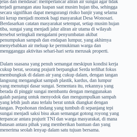
jelas dan mendasar: memperlancar aliran air sungai agar tidak
terjadi genangan atau luapan saat musim hujan tiba, sehingga
secara signifikan dapat mengurangi risiko banjir yang selama
ini kerap menjadi momok bagi masyarakat Desa Wonosari.
Berdasarkan catatan masyarakat setempat, setiap musim hujan
tiba, sungai yang menjadi jalur aliran air utama di wilayah
tersebut seringkali mengalami penyumbatan akibat
penumpukan sampah dan endapan lumpur, yang akhirnya
menyebabkan air meluap ke permukiman warga dan
mengganggu aktivitas sehari-hari serta merusak properti.
Dalam suasana yang penuh semangat meskipun kondisi kerja
cukup berat, seorang prajurit berpangkat Serda terlihat fokus
membungkuk di dalam air yang cukup dalam, dengan tangan
langsung mengangkat sampah plastik, kardus, dan lumpur
yang menutupi dasar sungai. Sementara itu, rekannya yang
berada di pinggir sungai membantu dengan menggunakan
galah panjang untuk menyodok dan mengumpulkan sampah
yang lebih jauh atau terlalu berat untuk diangkat dengan
tangan. Pepohonan rindang yang tumbuh di sepanjang tepi
sungai menjadi saksi bisu akan semangat gotong royong yang
terpancar antara prajurit TNI dan warga masyarakat, di mana
batasan antara pihak yang memberikan bantuan dan yang
menerima seolah lenyap dalam satu tujuan bersama.