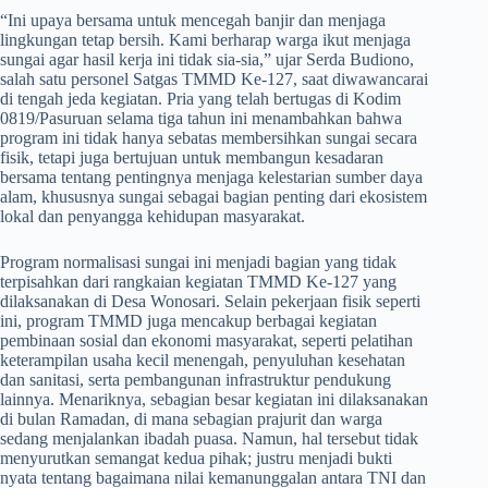
“Ini upaya bersama untuk mencegah banjir dan menjaga
lingkungan tetap bersih. Kami berharap warga ikut menjaga
sungai agar hasil kerja ini tidak sia-sia,” ujar Serda Budiono,
salah satu personel Satgas TMMD Ke-127, saat diwawancarai
di tengah jeda kegiatan. Pria yang telah bertugas di Kodim
0819/Pasuruan selama tiga tahun ini menambahkan bahwa
program ini tidak hanya sebatas membersihkan sungai secara
fisik, tetapi juga bertujuan untuk membangun kesadaran
bersama tentang pentingnya menjaga kelestarian sumber daya
alam, khususnya sungai sebagai bagian penting dari ekosistem
lokal dan penyangga kehidupan masyarakat.
Program normalisasi sungai ini menjadi bagian yang tidak
terpisahkan dari rangkaian kegiatan TMMD Ke-127 yang
dilaksanakan di Desa Wonosari. Selain pekerjaan fisik seperti
ini, program TMMD juga mencakup berbagai kegiatan
pembinaan sosial dan ekonomi masyarakat, seperti pelatihan
keterampilan usaha kecil menengah, penyuluhan kesehatan
dan sanitasi, serta pembangunan infrastruktur pendukung
lainnya. Menariknya, sebagian besar kegiatan ini dilaksanakan
di bulan Ramadan, di mana sebagian prajurit dan warga
sedang menjalankan ibadah puasa. Namun, hal tersebut tidak
menyurutkan semangat kedua pihak; justru menjadi bukti
nyata tentang bagaimana nilai kemanunggalan antara TNI dan