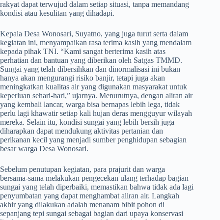
rakyat dapat terwujud dalam setiap situasi, tanpa memandang
kondisi atau kesulitan yang dihadapi.
Kepala Desa Wonosari, Suyatno, yang juga turut serta dalam
kegiatan ini, menyampaikan rasa terima kasih yang mendalam
kepada pihak TNI. “Kami sangat berterima kasih atas
perhatian dan bantuan yang diberikan oleh Satgas TMMD.
Sungai yang telah dibersihkan dan dinormalisasi ini bukan
hanya akan mengurangi risiko banjir, tetapi juga akan
meningkatkan kualitas air yang digunakan masyarakat untuk
keperluan sehari-hari,” ujarnya. Menurutnya, dengan aliran air
yang kembali lancar, warga bisa bernapas lebih lega, tidak
perlu lagi khawatir setiap kali hujan deras mengguyur wilayah
mereka. Selain itu, kondisi sungai yang lebih bersih juga
diharapkan dapat mendukung aktivitas pertanian dan
perikanan kecil yang menjadi sumber penghidupan sebagian
besar warga Desa Wonosari.
Sebelum penutupan kegiatan, para prajurit dan warga
bersama-sama melakukan pengecekan ulang terhadap bagian
sungai yang telah diperbaiki, memastikan bahwa tidak ada lagi
penyumbatan yang dapat menghambat aliran air. Langkah
akhir yang dilakukan adalah menanam bibit pohon di
sepanjang tepi sungai sebagai bagian dari upaya konservasi