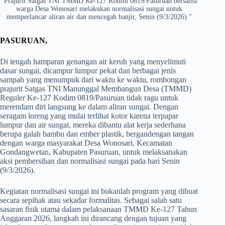
"Prajurit Satgas TNI TMMD Ke-127 Kodim 0819/Pasuruan bersama
warga Desa Wonosari melakukan normalisasi sungai untuk
memperlancar aliran air dan mencegah banjir, Senin (9/3/2026)."
PASURUAN,
Di tengah hamparan genangan air keruh yang menyelimuti
dasar sungai, dicampur lumpur pekat dan berbagai jenis
sampah yang menumpuk dari waktu ke waktu, rombongan
prajurit Satgas TNI Manunggal Membangun Desa (TMMD)
Reguler Ke-127 Kodim 0819/Pasuruan tidak ragu untuk
merendam diri langsung ke dalam aliran sungai. Dengan
seragam loreng yang mulai terlihat kotor karena terpapar
lumpur dan air sungai, mereka dibantu alat kerja sederhana
berupa galah bambu dan ember plastik, bergandengan tangan
dengan warga masyarakat Desa Wonosari, Kecamatan
Gondangwetan, Kabupaten Pasuruan, untuk melaksanakan
aksi pembersihan dan normalisasi sungai pada hari Senin
(9/3/2026).
Kegiatan normalisasi sungai ini bukanlah program yang dibuat
secara sepihak atau sekadar formalitas. Sebagai salah satu
sasaran fisik utama dalam pelaksanaan TMMD Ke-127 Tahun
Anggaran 2026, langkah ini dirancang dengan tujuan yang