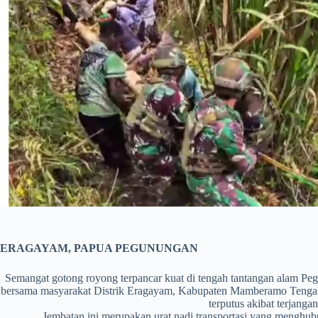
ERAGAYAM, PAPUA PEGUNUNGAN
Semangat gotong royong terpancar kuat di tengah tantangan alam P
bersama masyarakat Distrik Eragayam, Kabupaten Mamberamo Tenga
terputus akibat terjanga
​Jembatan ini merupakan urat nadi transportasi yang mengh