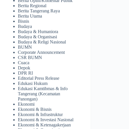
Berita Opini/Komentar Publik
Berita Regional
Berita Tangerang Raya
Berita Utama
Bisnis
Budaya
Budaya & Humaniora
Budaya & Organisasi
Budaya & Religi Nasional
BUMN
Corporate Announcement
CSR BUMN
Cuaca
Depok
DPR RI
Editorial Press Release
Edukasi Hukum
Edukasi Kamtibmas & Info
Tangerang (Kecamatan
Panongan)
Ekonomi
Ekonomi & Bisnis
Ekonomi & Infrastruktur
Ekonomi & Investasi Nasional
Ekonomi & Ketenagakerjaan