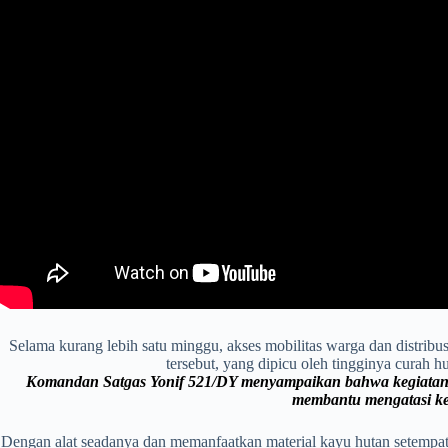
Selama kurang lebih satu minggu, akses mobilitas warga dan distribusi
tersebut, yang dipicu oleh tingginya curah 
Komandan Satgas Yonif 521/DY menyampaikan bahwa kegiatan 
membantu mengatasi kes
Dengan alat seadanya dan memanfaatkan material kayu hutan setempat,