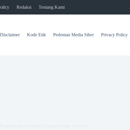
olicy
Redaksi
Tentang Kami
Disclaimer
Kode Etik
Pedoman Media Siber
Privacy Policy
tan Penghubung Wamena-Eragayam yang Lumpuh