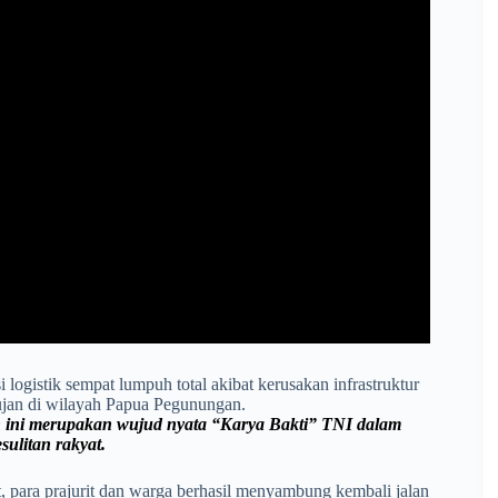
 logistik sempat lumpuh total akibat kerusakan infrastruktur
hujan di wilayah Papua Pegunungan.
ini merupakan wujud nyata “Karya Bakti” TNI dalam
ulitan rakyat.
 para prajurit dan warga berhasil menyambung kembali jalan