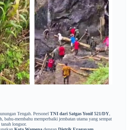
egunungan Tengah. Personel
TNI dari Satgas Yonif 521/DY
,
h, bahu-membahu memperbaiki jembatan utama yang sempat
n tanah longsor.
ubungkan
Kota Wamena
dengan
Distrik Eragayam
.