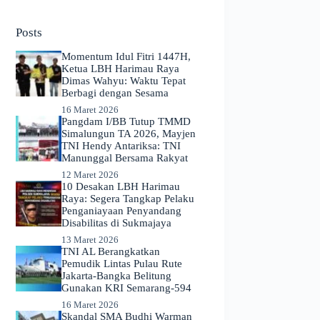
No
results
Posts
Momentum Idul Fitri 1447H,
Ketua LBH Harimau Raya
Dimas Wahyu: Waktu Tepat
Berbagi dengan Sesama
16 Maret 2026
Pangdam I/BB Tutup TMMD
Simalungun TA 2026, Mayjen
TNI Hendy Antariksa: TNI
Manunggal Bersama Rakyat
12 Maret 2026
​10 Desakan LBH Harimau
Raya: Segera Tangkap Pelaku
Penganiayaan Penyandang
Disabilitas di Sukmajaya
13 Maret 2026
TNI AL Berangkatkan
Pemudik Lintas Pulau Rute
Jakarta-Bangka Belitung
Gunakan KRI Semarang-594
16 Maret 2026
Skandal SMA Budhi Warman