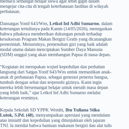
memacu semangat belajar siswa agar lebih gigih dalam
mengejar cita-cita di tengah keterbatasan fasilitas di wilayah
perbatasan.
​Dansatgas Yonif 643/Wns,
Letkol Inf Adhi Sumarno
, dalam
keterangan tertulisnya pada Kamis (14/05/2026), menegaskan
bahwa pihaknya memberikan dukungan penuh terhadap
kesuksesan Program Makan Bergizi Gratis yang dicanangkan
pemerintah. Menurutnya, pemenuhan gizi yang baik adalah
modal utama dalam menciptakan Sumber Daya Manusia
(SDM) unggul yang akan membangun Papua di masa depan.
​“Kegiatan ini merupakan wujud kepedulian dan perhatian
langsung dari Satgas Yonif 643/Wns untuk memastikan anak-
anak di perbatasan Papua, sebagai generasi penerus bangsa,
tumbuh dengan sehat dan terpenuhi gizinya. Kami ingin
mereka lebih bersemangat belajar untuk meraih masa depan
yang lebih baik,” ujar Letkol Inf Adhi Sumarno melalui
keterangan resminya.
​Kepala Sekolah SD YPPK Wembi,
Ibu Yuliana Stika
Lutok, S.Pd. (48)
, menyampaikan apresiasi yang mendalam
atas inisiatif dan kepedulian yang ditunjukkan oleh jajaran
TNI. Ia menilai bahwa bantuan makanan bergizi dan alat tulis