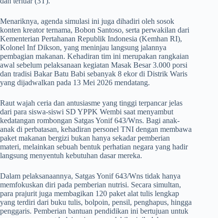
dan terluar (3T).
​Menariknya, agenda simulasi ini juga dihadiri oleh sosok
konten kreator ternama, Bobon Santoso, serta perwakilan dari
Kementerian Pertahanan Republik Indonesia (Kemhan RI),
Kolonel Inf Dikson, yang meninjau langsung jalannya
pembagian makanan. Kehadiran tim ini merupakan rangkaian
awal sebelum pelaksanaan kegiatan Masak Besar 3.000 porsi
dan tradisi Bakar Batu Babi sebanyak 8 ekor di Distrik Waris
yang dijadwalkan pada 13 Mei 2026 mendatang.
​Raut wajah ceria dan antusiasme yang tinggi terpancar jelas
dari para siswa-siswi SD YPPK Wembi saat menyambut
kedatangan rombongan Satgas Yonif 643/Wns. Bagi anak-
anak di perbatasan, kehadiran personel TNI dengan membawa
paket makanan bergizi bukan hanya sekadar pemberian
materi, melainkan sebuah bentuk perhatian negara yang hadir
langsung menyentuh kebutuhan dasar mereka.
​Dalam pelaksanaannya, Satgas Yonif 643/Wns tidak hanya
memfokuskan diri pada pemberian nutrisi. Secara simultan,
para prajurit juga membagikan 120 paket alat tulis lengkap
yang terdiri dari buku tulis, bolpoin, pensil, penghapus, hingga
penggaris. Pemberian bantuan pendidikan ini bertujuan untuk