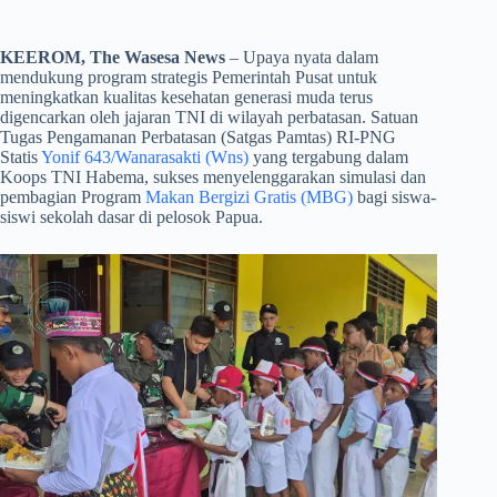
KEEROM, The Wasesa News
– Upaya nyata dalam
mendukung program strategis Pemerintah Pusat untuk
meningkatkan kualitas kesehatan generasi muda terus
digencarkan oleh jajaran TNI di wilayah perbatasan. Satuan
Tugas Pengamanan Perbatasan (Satgas Pamtas) RI-PNG
Statis
Yonif 643/Wanarasakti (Wns)
yang tergabung dalam
Koops TNI Habema, sukses menyelenggarakan simulasi dan
pembagian Program
Makan Bergizi Gratis (MBG)
bagi siswa-
siswi sekolah dasar di pelosok Papua.