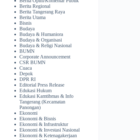
Berita Opini/Komentar Publik
Berita Regional
Berita Tangerang Raya
Berita Utama
Bisnis
Budaya
Budaya & Humaniora
Budaya & Organisasi
Budaya & Religi Nasional
BUMN
Corporate Announcement
CSR BUMN
Cuaca
Depok
DPR RI
Editorial Press Release
Edukasi Hukum
Edukasi Kamtibmas & Info
Tangerang (Kecamatan
Panongan)
Ekonomi
Ekonomi & Bisnis
Ekonomi & Infrastruktur
Ekonomi & Investasi Nasional
Ekonomi & Ketenagakerjaan