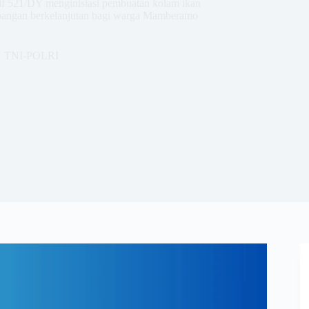
f 521/DY menginisiasi pembuatan kolam ikan
si pangan berkelanjutan bagi warga Mamberamo
TNI-POLRI