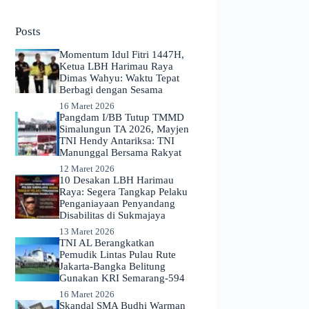
No
results
Posts
Momentum Idul Fitri 1447H,
Ketua LBH Harimau Raya
Dimas Wahyu: Waktu Tepat
Berbagi dengan Sesama
16 Maret 2026
Pangdam I/BB Tutup TMMD
Simalungun TA 2026, Mayjen
TNI Hendy Antariksa: TNI
Manunggal Bersama Rakyat
12 Maret 2026
​10 Desakan LBH Harimau
Raya: Segera Tangkap Pelaku
Penganiayaan Penyandang
Disabilitas di Sukmajaya
13 Maret 2026
TNI AL Berangkatkan
Pemudik Lintas Pulau Rute
Jakarta-Bangka Belitung
Gunakan KRI Semarang-594
16 Maret 2026
Skandal SMA Budhi Warman