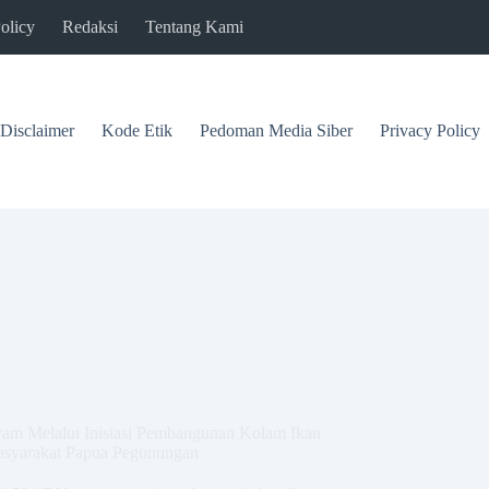
olicy
Redaksi
Tentang Kami
Disclaimer
Kode Etik
Pedoman Media Siber
Privacy Policy
yam Melalui Inisiasi Pembangunan Kolam Ikan
syarakat Papua Pegunungan