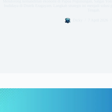
Mendorong kemandirian ekonomi di Papua Pegunungan, Satgas Yoni
budidaya di Distrik Eragayam. Langkah strategis ini menjadi solu
Tengah.
Dicky
7 April 2026