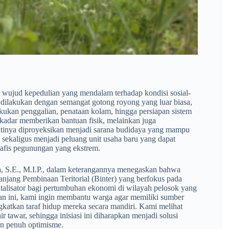
 wujud kepedulian yang mendalam terhadap kondisi sosial-
lakukan dengan semangat gotong royong yang luar biasa,
ukan penggalian, penataan kolam, hingga persiapan sistem
adar memberikan bantuan fisik, melainkan juga
ntinya diproyeksikan menjadi sarana budidaya yang mampu
sekaligus menjadi peluang unit usaha baru yang dapat
afis pegunungan yang ekstrem.
a, S.E., M.I.P., dalam keterangannya menegaskan bahwa
anjang Pembinaan Teritorial (Binter) yang berfokus pada
lisator bagi pertumbuhan ekonomi di wilayah pelosok yang
kan ini, kami ingin membantu warga agar memiliki sumber
gkatkan taraf hidup mereka secara mandiri. Kami melihat
 tawar, sehingga inisiasi ini diharapkan menjadi solusi
an penuh optimisme.