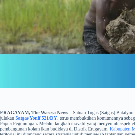
ERAGAYAM, The Wasesa News
– Satuan Tugas (Satgas) Batalyon 
julukan
Satgas Yonif 521/DY
, terus membuktikan komitmennya sebaga
Papua Pegunungan. Melalui langkah inovatif yang menyentuh aspek ek
pembangunan kolam ikan budidaya di Distrik Eragayam,
Kabupaten 
teritorial ini dirancang secara strategis untuk menjawab tantangan p