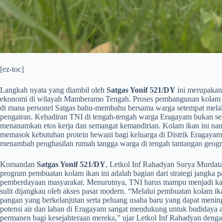
[ez-toc]
​Langkah nyata yang diambil oleh
Satgas Yonif 521/DY
ini merupakan
ekonomi di wilayah Mamberamo Tengah. Proses pembangunan kolam di
di mana personel Satgas bahu-membahu bersama warga setempat melak
pengairan. Kehadiran TNI di tengah-tengah warga Eragayam bukan sek
menanamkan etos kerja dan semangat kemandirian. Kolam ikan ini na
memasok kebutuhan protein hewani bagi keluarga di Distrik Eragayam 
menambah penghasilan rumah tangga warga di tengah tantangan geogr
​Komandan
Satgas Yonif 521/DY
, Letkol Inf Rahadyan Surya Murdat
program pembuatan kolam ikan ini adalah bagian dari strategi jangka p
pemberdayaan masyarakat. Menurutnya, TNI harus mampu menjadi kata
sulit dijangkau oleh akses pasar modern. “Melalui pembuatan kolam i
pangan yang berkelanjutan serta peluang usaha baru yang dapat menin
potensi air dan lahan di Eragayam sangat mendukung untuk budidaya air
permanen bagi kesejahteraan mereka,” ujar Letkol Inf Rahadyan deng