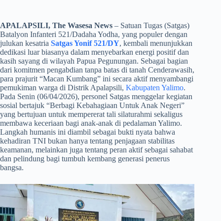
APALAPSILI, The Wasesa News
– Satuan Tugas (Satgas)
Batalyon Infanteri 521/Dadaha Yodha, yang populer dengan
julukan kesatria
Satgas Yonif 521/DY
, kembali menunjukkan
dedikasi luar biasanya dalam menyebarkan energi positif dan
kasih sayang di wilayah Papua Pegunungan. Sebagai bagian
dari komitmen pengabdian tanpa batas di tanah Cenderawasih,
para prajurit “Macan Kumbang” ini secara aktif menyambangi
pemukiman warga di Distrik Apalapsili,
Kabupaten Yalimo
.
Pada Senin (06/04/2026), personel Satgas menggelar kegiatan
sosial bertajuk “Berbagi Kebahagiaan Untuk Anak Negeri”
yang bertujuan untuk mempererat tali silaturahmi sekaligus
membawa keceriaan bagi anak-anak di pedalaman Yalimo.
Langkah humanis ini diambil sebagai bukti nyata bahwa
kehadiran TNI bukan hanya tentang penjagaan stabilitas
keamanan, melainkan juga tentang peran aktif sebagai sahabat
dan pelindung bagi tumbuh kembang generasi penerus
bangsa.