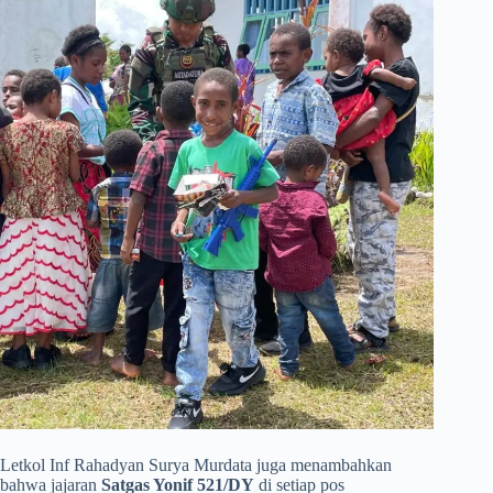
​Letkol Inf Rahadyan Surya Murdata juga menambahkan
bahwa jajaran
Satgas Yonif 521/DY
di setiap pos