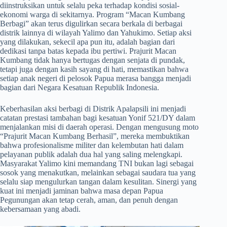
diinstruksikan untuk selalu peka terhadap kondisi sosial-
ekonomi warga di sekitarnya. Program “Macan Kumbang
Berbagi” akan terus digulirkan secara berkala di berbagai
distrik lainnya di wilayah Yalimo dan Yahukimo. Setiap aksi
yang dilakukan, sekecil apa pun itu, adalah bagian dari
dedikasi tanpa batas kepada ibu pertiwi. Prajurit Macan
Kumbang tidak hanya bertugas dengan senjata di pundak,
tetapi juga dengan kasih sayang di hati, memastikan bahwa
setiap anak negeri di pelosok Papua merasa bangga menjadi
bagian dari Negara Kesatuan Republik Indonesia.
​Keberhasilan aksi berbagi di Distrik Apalapsili ini menjadi
catatan prestasi tambahan bagi kesatuan Yonif 521/DY dalam
menjalankan misi di daerah operasi. Dengan mengusung moto
“Prajurit Macan Kumbang Berhasil”, mereka membuktikan
bahwa profesionalisme militer dan kelembutan hati dalam
pelayanan publik adalah dua hal yang saling melengkapi.
Masyarakat Yalimo kini memandang TNI bukan lagi sebagai
sosok yang menakutkan, melainkan sebagai saudara tua yang
selalu siap mengulurkan tangan dalam kesulitan. Sinergi yang
kuat ini menjadi jaminan bahwa masa depan Papua
Pegunungan akan tetap cerah, aman, dan penuh dengan
kebersamaan yang abadi.