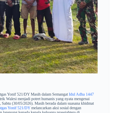
atgas Yonif 521/DY Masih dalam Semangat
Idul Adha 1447
ik Walesi menjadi potret humanis yang nyata mengenai
al, Sabtu (30/05/2026). Masih berada dalam suasana khidmat
atgas Yonif 521/DY
melancarkan aksi sosial dengan
n langsung kepada kepala keluarga prasejahtera di