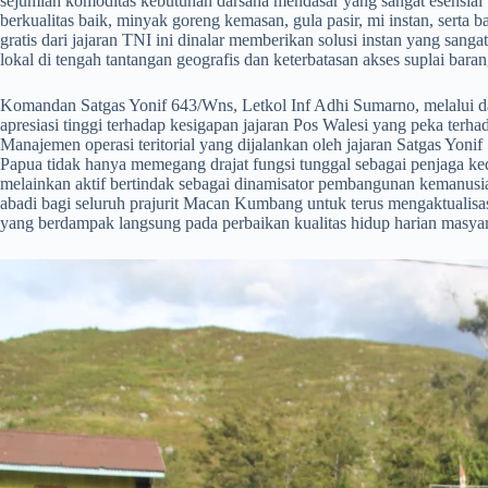
sejumlah komoditas kebutuhan darsana mendasar yang sangat esensial b
berkualitas baik, minyak goreng kemasan, gula pasir, mi instan, serta 
gratis dari jajaran TNI ini dinalar memberikan solusi instan yang sa
lokal di tengah tantangan geografis dan keterbatasan akses suplai bar
​Komandan Satgas Yonif 643/Wns, Letkol Inf Adhi Sumarno, melalui da
apresiasi tinggi terhadap kesigapan jajaran Pos Walesi yang peka terha
Manajemen operasi teritorial yang dijalankan oleh jajaran Satgas Yon
Papua tidak hanya memegang drajat fungsi tunggal sebagai penjaga keda
melainkan aktif bertindak sebagai dinamisator pembangunan kemanus
abadi bagi seluruh prajurit Macan Kumbang untuk terus mengaktualisas
yang berdampak langsung pada perbaikan kualitas hidup harian masyar