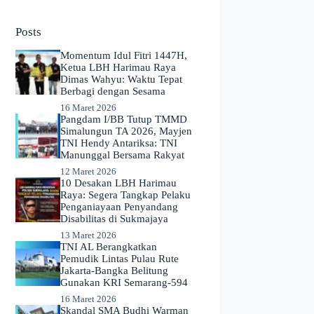
No
results
Posts
Momentum Idul Fitri 1447H,
Ketua LBH Harimau Raya
Dimas Wahyu: Waktu Tepat
Berbagi dengan Sesama
16 Maret 2026
Pangdam I/BB Tutup TMMD
Simalungun TA 2026, Mayjen
TNI Hendy Antariksa: TNI
Manunggal Bersama Rakyat
12 Maret 2026
​10 Desakan LBH Harimau
Raya: Segera Tangkap Pelaku
Penganiayaan Penyandang
Disabilitas di Sukmajaya
13 Maret 2026
TNI AL Berangkatkan
Pemudik Lintas Pulau Rute
Jakarta-Bangka Belitung
Gunakan KRI Semarang-594
16 Maret 2026
Skandal SMA Budhi Warman