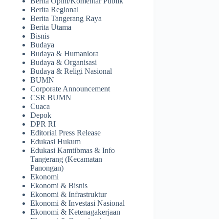
Berita Opini/Komentar Publik
Berita Regional
Berita Tangerang Raya
Berita Utama
Bisnis
Budaya
Budaya & Humaniora
Budaya & Organisasi
Budaya & Religi Nasional
BUMN
Corporate Announcement
CSR BUMN
Cuaca
Depok
DPR RI
Editorial Press Release
Edukasi Hukum
Edukasi Kamtibmas & Info
Tangerang (Kecamatan
Panongan)
Ekonomi
Ekonomi & Bisnis
Ekonomi & Infrastruktur
Ekonomi & Investasi Nasional
Ekonomi & Ketenagakerjaan