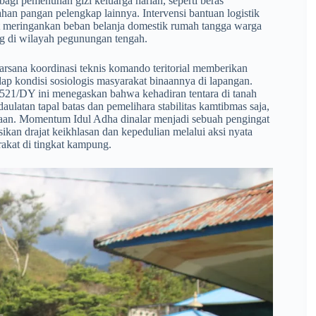
agi pemenuhan gizi keluarga harian, seperti beras
bahan pangan pelengkap lainnya. Intervensi bantuan logistik
ngat meringankan beban belanja domestik rumah tangga warga
ang di wilayah pegunungan tengah.
rsana koordinasi teknis komando teritorial memberikan
dap kondisi sosiologis masyarakat binaannya di lapangan.
if 521/DY ini menegaskan bahwa kehadiran tentara di tanah
ulatan tapal batas dan pemelihara stabilitas kamtibmas saja,
iaan. Momentum Idul Adha dinalar menjadi sebuah pengingat
ikan drajat keikhlasan dan kepedulian melalui aksi nyata
akat di tingkat kampung.