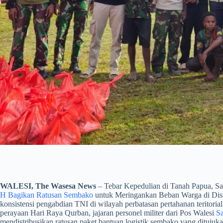
WALESI, The Wasesa News
– Tebar Kepedulian di Tanah Papua, S
H Bagikan Ratusan Sembako
untuk Meringankan Beban Warga di Distr
konsistensi pengabdian TNI di wilayah perbatasan pertahanan teritori
perayaan Hari Raya Qurban, jajaran personel militer dari Pos Walesi
S
mendistribusikan ratusan paket bantuan logistik sembako yang ditujuka