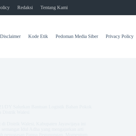
olicy
Redaksi
Tentang Kami
Disclaimer
Kode Etik
Pedoman Media Siber
Privacy Policy
521/DY Salurkan Bantuan Logistik Bahan Pokok
Distrik Walesi
 di Distrik Walesi, Kabupaten Jayawijaya ini
n semangat Idul Adha yang mengajarkan arti
layah penugasan Papua Pegunungan. Momentum