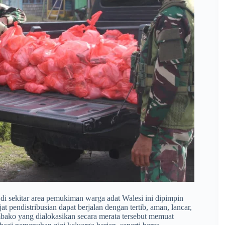
i sekitar area pemukiman warga adat Walesi ini dipimpin
t pendistribusian dapat berjalan dengan tertib, aman, lancar,
bako yang dialokasikan secara merata tersebut memuat