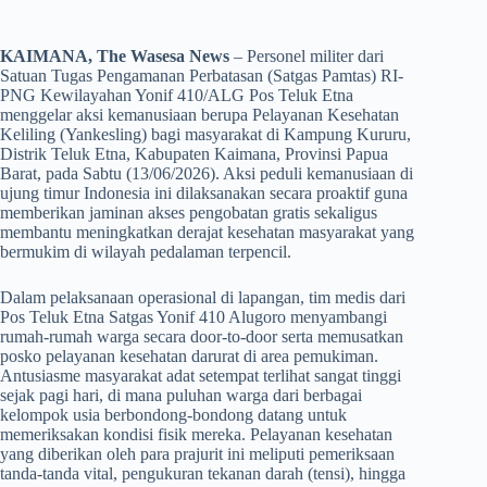
KAIMANA, The Wasesa News
– Personel militer dari
Satuan Tugas Pengamanan Perbatasan (Satgas Pamtas) RI-
PNG Kewilayahan Yonif 410/ALG Pos Teluk Etna
menggelar aksi kemanusiaan berupa Pelayanan Kesehatan
Keliling (Yankesling) bagi masyarakat di Kampung Kururu,
Distrik Teluk Etna, Kabupaten Kaimana, Provinsi Papua
Barat, pada Sabtu (13/06/2026). Aksi peduli kemanusiaan di
ujung timur Indonesia ini dilaksanakan secara proaktif guna
memberikan jaminan akses pengobatan gratis sekaligus
membantu meningkatkan derajat kesehatan masyarakat yang
bermukim di wilayah pedalaman terpencil.
​Dalam pelaksanaan operasional di lapangan, tim medis dari
Pos Teluk Etna Satgas Yonif 410 Alugoro menyambangi
rumah-rumah warga secara door-to-door serta memusatkan
posko pelayanan kesehatan darurat di area pemukiman.
Antusiasme masyarakat adat setempat terlihat sangat tinggi
sejak pagi hari, di mana puluhan warga dari berbagai
kelompok usia berbondong-bondong datang untuk
memeriksakan kondisi fisik mereka. Pelayanan kesehatan
yang diberikan oleh para prajurit ini meliputi pemeriksaan
tanda-tanda vital, pengukuran tekanan darah (tensi), hingga