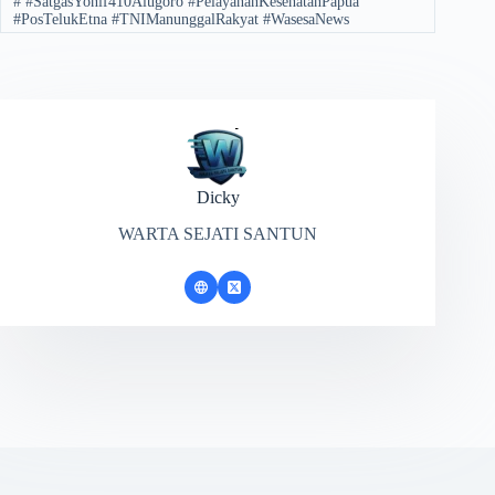
#
#SatgasYonif410Alugoro #PelayananKesehatanPapua
#PosTelukEtna #TNIManunggalRakyat #WasesaNews
Dicky
WARTA SEJATI SANTUN