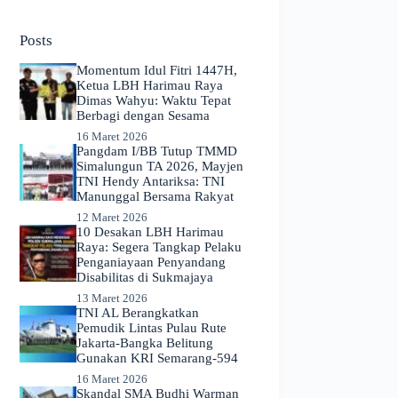
No
results
Posts
Momentum Idul Fitri 1447H,
Ketua LBH Harimau Raya
Dimas Wahyu: Waktu Tepat
Berbagi dengan Sesama
16 Maret 2026
Pangdam I/BB Tutup TMMD
Simalungun TA 2026, Mayjen
TNI Hendy Antariksa: TNI
Manunggal Bersama Rakyat
12 Maret 2026
​10 Desakan LBH Harimau
Raya: Segera Tangkap Pelaku
Penganiayaan Penyandang
Disabilitas di Sukmajaya
13 Maret 2026
TNI AL Berangkatkan
Pemudik Lintas Pulau Rute
Jakarta-Bangka Belitung
Gunakan KRI Semarang-594
16 Maret 2026
Skandal SMA Budhi Warman