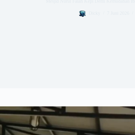
Mesjid Nurul Falah Kepi Demi Kemudahan Ib
Dicky
7 Juni 2026