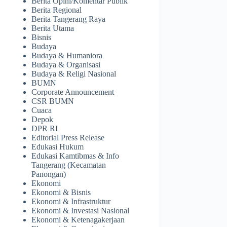
Berita Opini/Komentar Publik
Berita Regional
Berita Tangerang Raya
Berita Utama
Bisnis
Budaya
Budaya & Humaniora
Budaya & Organisasi
Budaya & Religi Nasional
BUMN
Corporate Announcement
CSR BUMN
Cuaca
Depok
DPR RI
Editorial Press Release
Edukasi Hukum
Edukasi Kamtibmas & Info
Tangerang (Kecamatan
Panongan)
Ekonomi
Ekonomi & Bisnis
Ekonomi & Infrastruktur
Ekonomi & Investasi Nasional
Ekonomi & Ketenagakerjaan