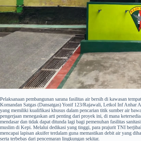
​Pelaksanaan pembangunan sarana fasilitas air bersih di kawasan tempa
Komandan Satgas (Dansatgas) Yonif 123/Rajawali, Letkol Inf Anhar Ag
yang memiliki kualifikasi khusus dalam pencarian titik sumber air bawa
pengerjaan menegaskan arti penting dari proyek ini, di mana ketersedia
mendasar dan tidak dapat ditunda lagi bagi pemenuhan fasilitas sanita
muslim di Kepi. Melalui dedikasi yang tinggi, para prajurit TNI ber
mencapai lapisan akuifer terdalam guna memastikan debit air yang diha
serta terbebas dari pencemaran lingkungan sekitar.