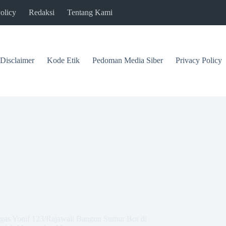
olicy
Redaksi
Tentang Kami
Disclaimer
Kode Etik
Pedoman Media Siber
Privacy Policy
gas Yonif 123/Rajawali Bangun Sumur Bor di