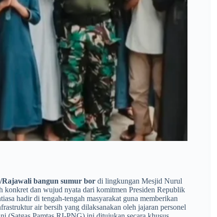
3/Rajawali bangun sumur bor
di lingkungan Mesjid Nurul
ah konkret dan wujud nyata dari komitmen Presiden Republik
iasa hadir di tengah-tengah masyarakat guna memberikan
rastruktur air bersih yang dilaksanakan oleh jajaran personel
i (Satgas Pamtas RI-PNG) ini ditujukan secara khusus