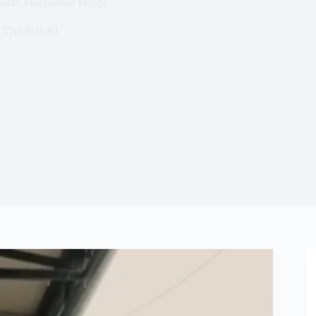
adah Masyarakat Mappi
TNI-POLRI