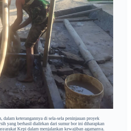
 dalam keterangannya di sela-sela peninjauan proyek
sih yang berhasil dialirkan dari sumur bor ini diharapkan
asyarakat Kepi dalam menjalankan kewajiban agamanya.