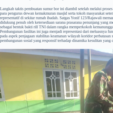
​Langkah taktis pembuatan sumur bor ini diambil setelah melalui proses
para pengurus dewan kemakmuran masjid serta tokoh masyarakat sete
representatif di sekitar rumah ibadah. Satgas Yonif 123/Rajawali mem
didukung penuh oleh ketersediaan sarana prasarana penunjang yang me
sebagai bentuk bakti rill TNI dalam rangka memperkokoh kemanunggala
Pembangunan fasilitas ini juga menjadi representasi dari meluasnya fun
pada aspek penjagaan stabilitas keamanan wilayah koridor perbatasan s
pembangunan sosial yang responsif terhadap dinamika kesulitan yang d