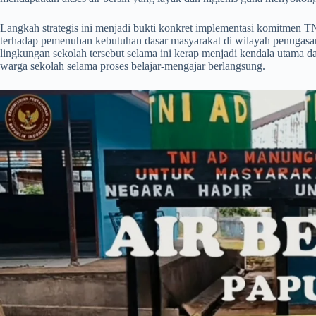
​Langkah strategis ini menjadi bukti konkret implementasi komitmen
terhadap pemenuhan kebutuhan dasar masyarakat di wilayah penugasan
lingkungan sekolah tersebut selama ini kerap menjadi kendala utama d
warga sekolah selama proses belajar-mengajar berlangsung.