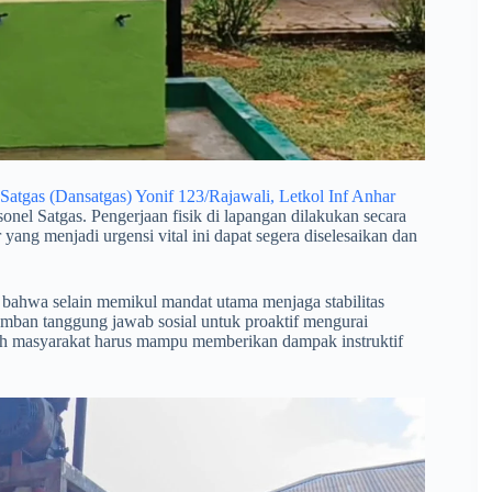
atgas (Dansatgas) Yonif 123/Rajawali, Letkol Inf Anhar
sonel Satgas. Pengerjaan fisik di lapangan dilakukan secara
yang menjadi urgensi vital ini dapat segera diselesaikan dan
bahwa selain memikul mandat utama menjaga stabilitas
emban tanggung jawab sosial untuk proaktif mengurai
ngah masyarakat harus mampu memberikan dampak instruktif