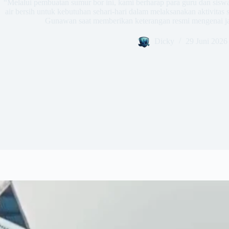
​“Melalui pembuatan sumur bor ini, kami berharap para guru dan sisw
air bersih untuk kebutuhan sehari-hari dalam melaksanakan aktivitas 
Gunawan saat memberikan keterangan resmi mengenai jala
Dicky
29 Juni 2026