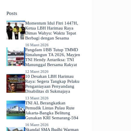
No
results
Posts
Momentum Idul Fitri 1447H,
Ketua LBH Harimau Raya
Dimas Wahyu: Waktu Tepat
Berbagi dengan Sesama
16 Maret 2026
Pangdam I/BB Tutup TMMD
Simalungun TA 2026, Mayjen
TNI Hendy Antariksa: TNI
Manunggal Bersama Rakyat
12 Maret 2026
​10 Desakan LBH Harimau
Raya: Segera Tangkap Pelaku
Penganiayaan Penyandang
Disabilitas di Sukmajaya
13 Maret 2026
TNI AL Berangkatkan
Pemudik Lintas Pulau Rute
Jakarta-Bangka Belitung
Gunakan KRI Semarang-594
16 Maret 2026
Skandal SMA Budhi Warman