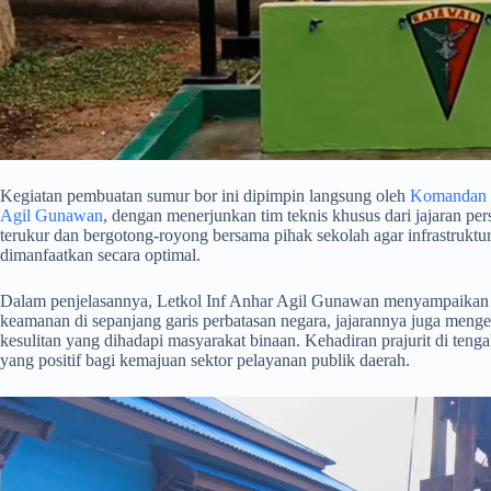
​Kegiatan pembuatan sumur bor ini dipimpin langsung oleh
Komandan S
Agil Gunawan
, dengan menerjunkan tim teknis khusus dari jajaran per
terukur dan bergotong-royong bersama pihak sekolah agar infrastruktur 
dimanfaatkan secara optimal.
​Dalam penjelasannya, Letkol Inf Anhar Agil Gunawan menyampaikan 
keamanan di sepanjang garis perbatasan negara, jajarannya juga meng
kesulitan yang dihadapi masyarakat binaan. Kehadiran prajurit di te
yang positif bagi kemajuan sektor pelayanan publik daerah.