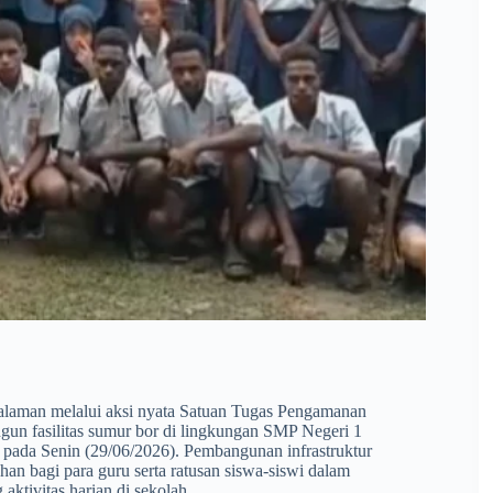
dalaman melalui aksi nyata Satuan Tugas Pengamanan
un fasilitas sumur bor di lingkungan SMP Negeri 1
, pada Senin (29/06/2026). Pembangunan infrastruktur
an bagi para guru serta ratusan siswa-siswi dalam
ktivitas harian di sekolah.