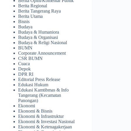
Berita Opini/Komentar Publik
Berita Regional
Berita Tangerang Raya
Berita Utama
Bisnis
Budaya
Budaya & Humaniora
Budaya & Organisasi
Budaya & Religi Nasional
BUMN
Corporate Announcement
CSR BUMN
Cuaca
Depok
DPR RI
Editorial Press Release
Edukasi Hukum
Edukasi Kamtibmas & Info
Tangerang (Kecamatan
Panongan)
Ekonomi
Ekonomi & Bisnis
Ekonomi & Infrastruktur
Ekonomi & Investasi Nasional
Ekonomi & Ketenagakerjaan