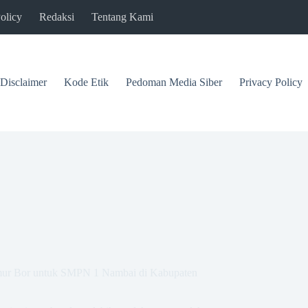
olicy
Redaksi
Tentang Kami
Disclaimer
Kode Etik
Pedoman Media Siber
Privacy Policy
Sumur Bor untuk SMPN 1 Nambai di Kabupaten