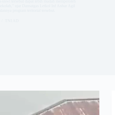
a-siswi tersebut dapat lebih mudah memperoleh
sekolah,” ujar Dansatgas Letkol Inf Anhar Agil
nnya program teritorial tersebut.
TNI AD