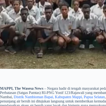
MAPPI, The Wasesa News
– Negara hadir di tengah masyarakat pe
Perbatasan (Satgas Pamtas) RI-PNG Yonif 123/Rajawali yang membang
Nambai,
Distrik Nambioman Bapai, Kabupaten Mappi, Papua Selatan
penunjang air bersih ini ditujukan langsung untuk memberikan kemudah
mendapatkan akses air bersih yang layak dan higienis guna menyokong a