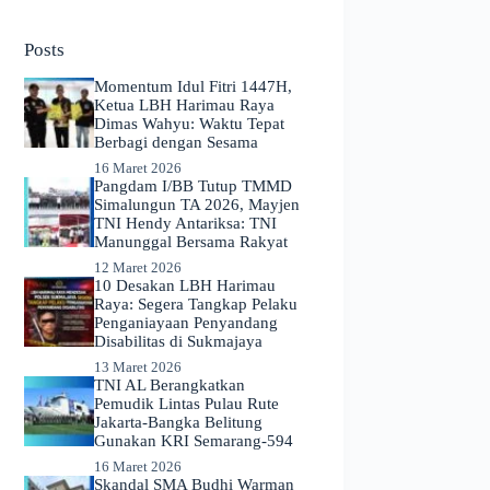
No
results
Posts
Momentum Idul Fitri 1447H,
Ketua LBH Harimau Raya
Dimas Wahyu: Waktu Tepat
Berbagi dengan Sesama
16 Maret 2026
Pangdam I/BB Tutup TMMD
Simalungun TA 2026, Mayjen
TNI Hendy Antariksa: TNI
Manunggal Bersama Rakyat
12 Maret 2026
​10 Desakan LBH Harimau
Raya: Segera Tangkap Pelaku
Penganiayaan Penyandang
Disabilitas di Sukmajaya
13 Maret 2026
TNI AL Berangkatkan
Pemudik Lintas Pulau Rute
Jakarta-Bangka Belitung
Gunakan KRI Semarang-594
16 Maret 2026
Skandal SMA Budhi Warman