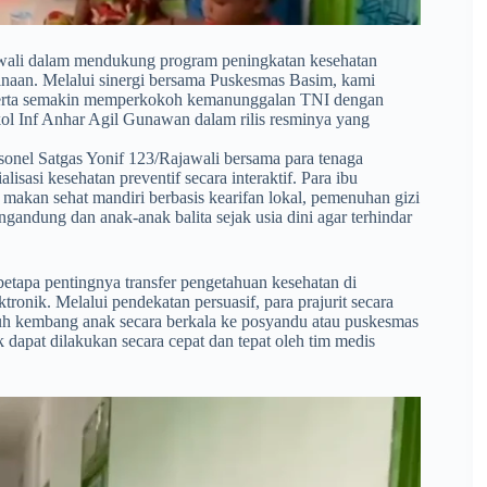
jawali dalam mendukung program peningkatan kesehatan
naan. Melalui sinergi bersama Puskesmas Basim, kami
 serta semakin memperkokoh kemanunggalan TNI dengan
kol Inf Anhar Agil Gunawan dalam rilis resminya yang
sonel Satgas Yonif 123/Rajawali bersama para tenaga
sasi kesehatan preventif secara interaktif. Para ibu
kan sehat mandiri berbasis kearifan lokal, pemenuhan gizi
ngandung dan anak-anak balita sejak usia dini agar terhindar
 betapa pentingnya transfer pengetahuan kesehatan di
ronik. Melalui pendekatan persuasif, para prajurit secara
h kembang anak secara berkala ke posyandu atau puskesmas
k dapat dilakukan secara cepat dan tepat oleh tim medis