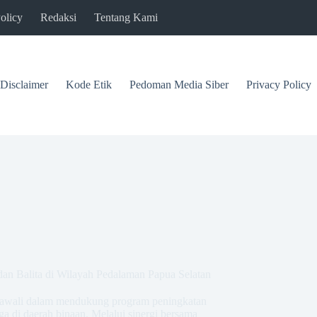
olicy
Redaksi
Tentang Kami
Disclaimer
Kode Etik
Pedoman Media Siber
Privacy Policy
dan Balita di Wilayah Pedalaman Papua Selatan
ajawali dalam mendukung program peningkatan
 di daerah binaan. Melalui sinergi bersama