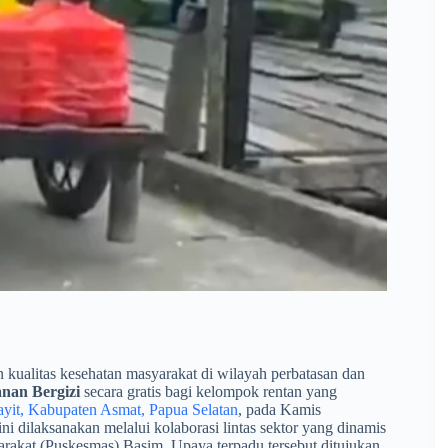
kualitas kesehatan masyarakat di wilayah perbatasan dan
nan Bergizi
secara gratis bagi kelompok rentan yang
yit, Kabupaten Asmat, Papua Selatan
, pada Kamis
ni dilaksanakan melalui kolaborasi lintas sektor yang dinamis
rakat (Puskesmas) Basim. Upaya terpadu tersebut ditujukan