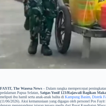
FAYIT, The Wasesa News
– Dalam rangka mempercepat peningkatan 
pedalaman Papua Selatan,
Satgas Yonif 123/Rajawali Bagikan Maka
meliputi ibu hamil serta anak-anak balita di
Kampung Basim, Distrik Fa
(11/06/2026). Aksi kemanusiaan yang digagas oleh personel Pos Fayit i
dengan menggandeng jajaran tenaga medis dari Pusat Kesehatan Masya