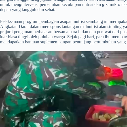
untuk mengintervensi pemenuhan kecukupan nutrisi dan gizi mikro nas
depan yang tangguh dan sehat.
​Pelaksanaan program pembagian asupan nutrisi seimbang ini merupaka
Angkatan Darat dalam merespons tantangan malnutrisi atau stunting 
prajurit pengaman perbatasan bersama para bidan dan perawat dari p
luar biasa tinggi oleh puluhan warga. Sejak pagi hari, para ibu memb
mendapatkan bantuan suplemen pangan penunjang pertumbuhan yang 