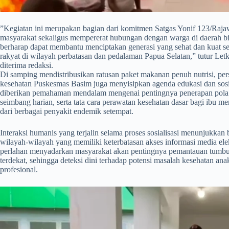
​”Kegiatan ini merupakan bagian dari komitmen Satgas Yonif 123/Ra
masyarakat sekaligus mempererat hubungan dengan warga di daerah bi
berharap dapat membantu menciptakan generasi yang sehat dan kuat
rakyat di wilayah perbatasan dan pedalaman Papua Selatan,” tutur Let
diterima redaksi.
Di samping mendistribusikan ratusan paket makanan penuh nutrisi, per
kesehatan Puskesmas Basim juga menyisipkan agenda edukasi dan sosiali
diberikan pemahaman mendalam mengenai pentingnya penerapan pola ma
seimbang harian, serta tata cara perawatan kesehatan dasar bagi ibu me
dari berbagai penyakit endemik setempat.
​Interaksi humanis yang terjalin selama proses sosialisasi menunjukkan
wilayah-wilayah yang memiliki keterbatasan akses informasi media elekt
perlahan menyadarkan masyarakat akan pentingnya pemantauan tumbu
terdekat, sehingga deteksi dini terhadap potensi masalah kesehatan ana
profesional.