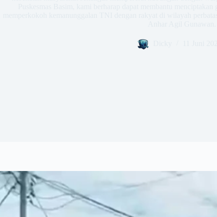
Puskesmas Basim, kami berharap dapat membantu menciptakan ge
memperkokoh kemanunggalan TNI dengan rakyat di wilayah perbatasa
Anhar Agil Gunawan.
Dicky
11 Juni 20