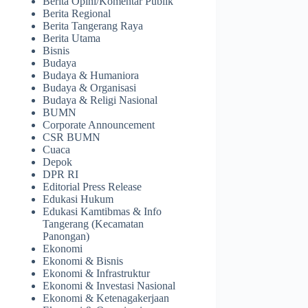
Berita Opini/Komentar Publik
Berita Regional
Berita Tangerang Raya
Berita Utama
Bisnis
Budaya
Budaya & Humaniora
Budaya & Organisasi
Budaya & Religi Nasional
BUMN
Corporate Announcement
CSR BUMN
Cuaca
Depok
DPR RI
Editorial Press Release
Edukasi Hukum
Edukasi Kamtibmas & Info
Tangerang (Kecamatan
Panongan)
Ekonomi
Ekonomi & Bisnis
Ekonomi & Infrastruktur
Ekonomi & Investasi Nasional
Ekonomi & Ketenagakerjaan