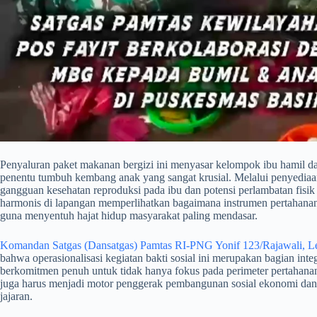
​Penyaluran paket makanan bergizi ini menyasar kelompok ibu hamil da
penentu tumbuh kembang anak yang sangat krusial. Melalui penyediaan 
gangguan kesehatan reproduksi pada ibu dan potensi perlambatan fisi
harmonis di lapangan memperlihatkan bagaimana instrumen pertahanan
guna menyentuh hajat hidup masyarakat paling mendasar.
Komandan Satgas (Dansatgas) Pamtas RI-PNG Yonif 123/Rajawali, Le
bahwa operasionalisasi kegiatan bakti sosial ini merupakan bagian int
berkomitmen penuh untuk tidak hanya fokus pada perimeter pertahanan 
juga harus menjadi motor penggerak pembangunan sosial ekonomi dan
jajaran.