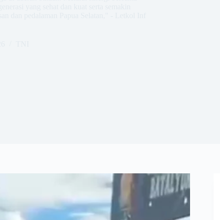
nerasi yang sehat dan kuat serta semakin
n dan pedalaman Papua Selatan," - Letkol Inf
26
TNI