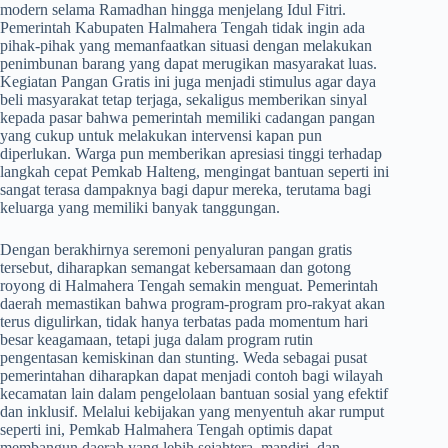
modern selama Ramadhan hingga menjelang Idul Fitri.
Pemerintah Kabupaten Halmahera Tengah tidak ingin ada
pihak-pihak yang memanfaatkan situasi dengan melakukan
penimbunan barang yang dapat merugikan masyarakat luas.
Kegiatan Pangan Gratis ini juga menjadi stimulus agar daya
beli masyarakat tetap terjaga, sekaligus memberikan sinyal
kepada pasar bahwa pemerintah memiliki cadangan pangan
yang cukup untuk melakukan intervensi kapan pun
diperlukan. Warga pun memberikan apresiasi tinggi terhadap
langkah cepat Pemkab Halteng, mengingat bantuan seperti ini
sangat terasa dampaknya bagi dapur mereka, terutama bagi
keluarga yang memiliki banyak tanggungan.
​Dengan berakhirnya seremoni penyaluran pangan gratis
tersebut, diharapkan semangat kebersamaan dan gotong
royong di Halmahera Tengah semakin menguat. Pemerintah
daerah memastikan bahwa program-program pro-rakyat akan
terus digulirkan, tidak hanya terbatas pada momentum hari
besar keagamaan, tetapi juga dalam program rutin
pengentasan kemiskinan dan stunting. Weda sebagai pusat
pemerintahan diharapkan dapat menjadi contoh bagi wilayah
kecamatan lain dalam pengelolaan bantuan sosial yang efektif
dan inklusif. Melalui kebijakan yang menyentuh akar rumput
seperti ini, Pemkab Halmahera Tengah optimis dapat
membangun daerah yang lebih sejahtera, mandiri, dan