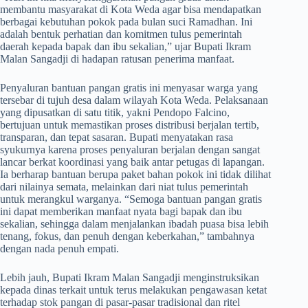
membantu masyarakat di Kota Weda agar bisa mendapatkan
berbagai kebutuhan pokok pada bulan suci Ramadhan. Ini
adalah bentuk perhatian dan komitmen tulus pemerintah
daerah kepada bapak dan ibu sekalian,” ujar Bupati Ikram
Malan Sangadji di hadapan ratusan penerima manfaat.
​Penyaluran bantuan pangan gratis ini menyasar warga yang
tersebar di tujuh desa dalam wilayah Kota Weda. Pelaksanaan
yang dipusatkan di satu titik, yakni Pendopo Falcino,
bertujuan untuk memastikan proses distribusi berjalan tertib,
transparan, dan tepat sasaran. Bupati menyatakan rasa
syukurnya karena proses penyaluran berjalan dengan sangat
lancar berkat koordinasi yang baik antar petugas di lapangan.
Ia berharap bantuan berupa paket bahan pokok ini tidak dilihat
dari nilainya semata, melainkan dari niat tulus pemerintah
untuk merangkul warganya. “Semoga bantuan pangan gratis
ini dapat memberikan manfaat nyata bagi bapak dan ibu
sekalian, sehingga dalam menjalankan ibadah puasa bisa lebih
tenang, fokus, dan penuh dengan keberkahan,” tambahnya
dengan nada penuh empati.
​Lebih jauh, Bupati Ikram Malan Sangadji menginstruksikan
kepada dinas terkait untuk terus melakukan pengawasan ketat
terhadap stok pangan di pasar-pasar tradisional dan ritel