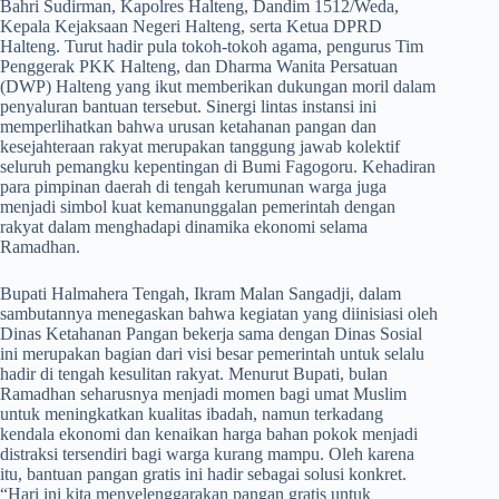
Bahri Sudirman, Kapolres Halteng, Dandim 1512/Weda,
Kepala Kejaksaan Negeri Halteng, serta Ketua DPRD
Halteng. Turut hadir pula tokoh-tokoh agama, pengurus Tim
Penggerak PKK Halteng, dan Dharma Wanita Persatuan
(DWP) Halteng yang ikut memberikan dukungan moril dalam
penyaluran bantuan tersebut. Sinergi lintas instansi ini
memperlihatkan bahwa urusan ketahanan pangan dan
kesejahteraan rakyat merupakan tanggung jawab kolektif
seluruh pemangku kepentingan di Bumi Fagogoru. Kehadiran
para pimpinan daerah di tengah kerumunan warga juga
menjadi simbol kuat kemanunggalan pemerintah dengan
rakyat dalam menghadapi dinamika ekonomi selama
Ramadhan.
​Bupati Halmahera Tengah, Ikram Malan Sangadji, dalam
sambutannya menegaskan bahwa kegiatan yang diinisiasi oleh
Dinas Ketahanan Pangan bekerja sama dengan Dinas Sosial
ini merupakan bagian dari visi besar pemerintah untuk selalu
hadir di tengah kesulitan rakyat. Menurut Bupati, bulan
Ramadhan seharusnya menjadi momen bagi umat Muslim
untuk meningkatkan kualitas ibadah, namun terkadang
kendala ekonomi dan kenaikan harga bahan pokok menjadi
distraksi tersendiri bagi warga kurang mampu. Oleh karena
itu, bantuan pangan gratis ini hadir sebagai solusi konkret.
“Hari ini kita menyelenggarakan pangan gratis untuk