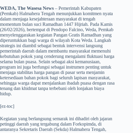
WEDA, The Wasesa News
– Pemerintah Kabupaten
(Pemkab) Halmahera Tengah menunjukkan komitmen nyata
dalam menjaga kesejahteraan masyarakat di tengah
momentum bulan suci Ramadhan 1447 Hijriah. Pada Kamis
(26/02/2026), bertempat di Pendopo Falcino, Weda, Pemkab
menyelenggarakan kegiatan Pangan Gratis Ramadhan yang
diperuntukkan bagi warga di wilayah Kota Weda. Langkah
strategis ini diambil sebagai bentuk intervensi langsung
pemerintah daerah dalam membantu masyarakat memenuhi
kebutuhan pokok yang cenderung mengalami fluktuasi harga
selama bulan puasa. Selain sebagai aksi kemanusiaan,
program ini juga berfungsi sebagai instrumen penting untuk
menjaga stabilitas harga pangan di pasar serta menjamin
ketersediaan bahan pokok bagi seluruh lapisan masyarakat,
sehingga warga dapat menjalankan ibadah puasa dengan rasa
tenang dan khidmat tanpa terbebani oleh lonjakan biaya
hidup.
[ez-toc]
​Kegiatan yang berlangsung semarak ini dihadiri oleh jajaran
petinggi daerah yang tergabung dalam Forkopimda, di
antaranya Sekretaris Daerah (Sekda) Halmahera Tengah,