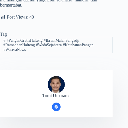
bermartabat.
Post Views:
40
Tag
#
#PanganGratisHalteng #IkramMalanSangadji
#RamadhanHalteng #WedaSejahtera #KetahananPangan
#WasesaNews
Tomi Umarama