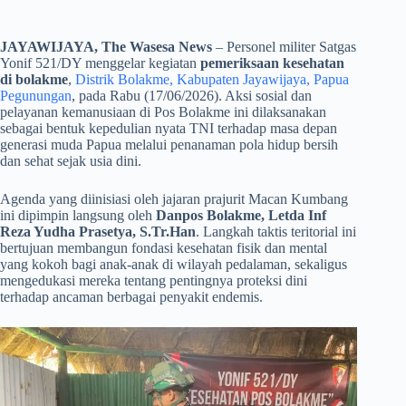
JAYAWIJAYA, The Wasesa News
– Personel militer Satgas
Yonif 521/DY menggelar kegiatan
pemeriksaan kesehatan
di bolakme
,
Distrik Bolakme, Kabupaten Jayawijaya, Papua
Pegunungan
, pada Rabu (17/06/2026). Aksi sosial dan
pelayanan kemanusiaan di Pos Bolakme ini dilaksanakan
sebagai bentuk kepedulian nyata TNI terhadap masa depan
generasi muda Papua melalui penanaman pola hidup bersih
dan sehat sejak usia dini.
​Agenda yang diinisiasi oleh jajaran prajurit Macan Kumbang
ini dipimpin langsung oleh
Danpos Bolakme, Letda Inf
Reza Yudha Prasetya, S.Tr.Han
. Langkah taktis teritorial ini
bertujuan membangun fondasi kesehatan fisik dan mental
yang kokoh bagi anak-anak di wilayah pedalaman, sekaligus
mengedukasi mereka tentang pentingnya proteksi dini
terhadap ancaman berbagai penyakit endemis.