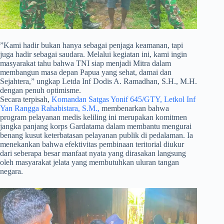
​”Kami hadir bukan hanya sebagai penjaga keamanan, tapi
juga hadir sebagai saudara. Melalui kegiatan ini, kami ingin
masyarakat tahu bahwa TNI siap menjadi Mitra dalam
membangun masa depan Papua yang sehat, damai dan
Sejahtera,” ungkap Letda Inf Dodis A. Ramadhan, S.H., M.H.
dengan penuh optimisme.
Secara terpisah,
Komandan Satgas Yonif 645/GTY, Letkol Inf
Yan Rangga Rahabistara, S.M.,
membenarkan bahwa
program pelayanan medis keliling ini merupakan komitmen
jangka panjang korps Gardatama dalam membantu mengurai
benang kusut keterbatasan pelayanan publik di pedalaman. Ia
menekankan bahwa efektivitas pembinaan teritorial diukur
dari seberapa besar manfaat nyata yang dirasakan langsung
oleh masyarakat jelata yang membutuhkan uluran tangan
negara.