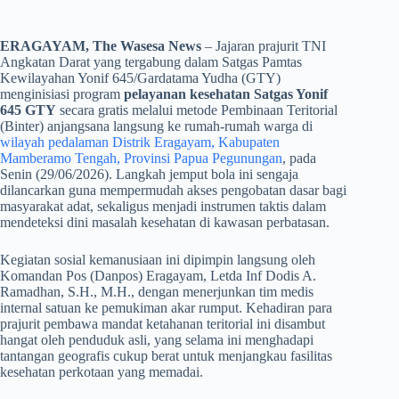
ERAGAYAM, The Wasesa News
– Jajaran prajurit TNI
Angkatan Darat yang tergabung dalam Satgas Pamtas
Kewilayahan Yonif 645/Gardatama Yudha (GTY)
menginisiasi program
pelayanan kesehatan Satgas Yonif
645 GTY
secara gratis melalui metode Pembinaan Teritorial
(Binter) anjangsana langsung ke rumah-rumah warga di
wilayah pedalaman Distrik Eragayam, Kabupaten
Mamberamo Tengah, Provinsi Papua Pegunungan
, pada
Senin (29/06/2026). Langkah jemput bola ini sengaja
dilancarkan guna mempermudah akses pengobatan dasar bagi
masyarakat adat, sekaligus menjadi instrumen taktis dalam
mendeteksi dini masalah kesehatan di kawasan perbatasan.
​Kegiatan sosial kemanusiaan ini dipimpin langsung oleh
Komandan Pos (Danpos) Eragayam, Letda Inf Dodis A.
Ramadhan, S.H., M.H., dengan menerjunkan tim medis
internal satuan ke pemukiman akar rumput. Kehadiran para
prajurit pembawa mandat ketahanan teritorial ini disambut
hangat oleh penduduk asli, yang selama ini menghadapi
tantangan geografis cukup berat untuk menjangkau fasilitas
kesehatan perkotaan yang memadai.