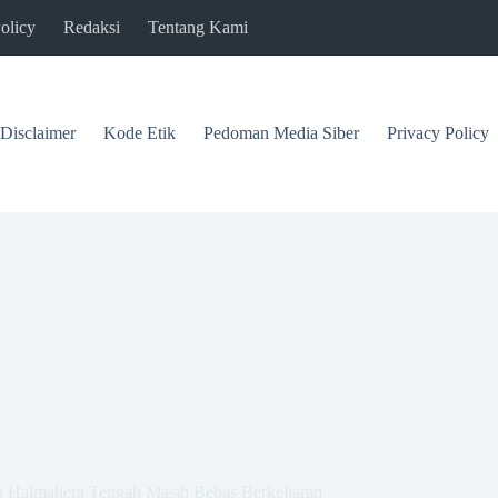
olicy
Redaksi
Tentang Kami
Disclaimer
Kode Etik
Pedoman Media Siber
Privacy Policy
 Halmahera Tengah Masih Bebas Berkeliaran