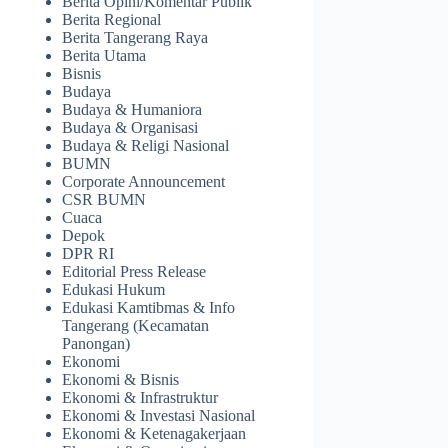
Berita Opini/Komentar Publik
Berita Regional
Berita Tangerang Raya
Berita Utama
Bisnis
Budaya
Budaya & Humaniora
Budaya & Organisasi
Budaya & Religi Nasional
BUMN
Corporate Announcement
CSR BUMN
Cuaca
Depok
DPR RI
Editorial Press Release
Edukasi Hukum
Edukasi Kamtibmas & Info
Tangerang (Kecamatan
Panongan)
Ekonomi
Ekonomi & Bisnis
Ekonomi & Infrastruktur
Ekonomi & Investasi Nasional
Ekonomi & Ketenagakerjaan