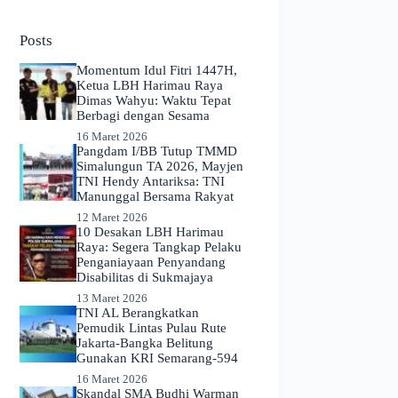
No
results
Posts
Momentum Idul Fitri 1447H,
Ketua LBH Harimau Raya
Dimas Wahyu: Waktu Tepat
Berbagi dengan Sesama
16 Maret 2026
Pangdam I/BB Tutup TMMD
Simalungun TA 2026, Mayjen
TNI Hendy Antariksa: TNI
Manunggal Bersama Rakyat
12 Maret 2026
​10 Desakan LBH Harimau
Raya: Segera Tangkap Pelaku
Penganiayaan Penyandang
Disabilitas di Sukmajaya
13 Maret 2026
TNI AL Berangkatkan
Pemudik Lintas Pulau Rute
Jakarta-Bangka Belitung
Gunakan KRI Semarang-594
16 Maret 2026
Skandal SMA Budhi Warman