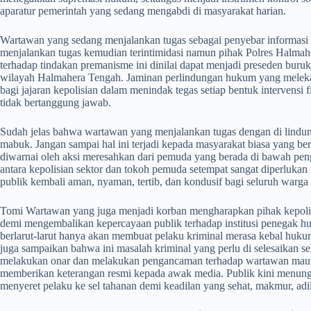
aparatur pemerintah yang sedang mengabdi di masyarakat harian.
​Wartawan yang sedang menjalankan tugas sebagai penyebar informasi
menjalankan tugas kemudian terintimidasi namun pihak Polres Halma
terhadap tindakan premanisme ini dinilai dapat menjadi preseden buruk
wilayah Halmahera Tengah. Jaminan perlindungan hukum yang melekat p
bagi jajaran kepolisian dalam menindak tegas setiap bentuk intervens
tidak bertanggung jawab.
​Sudah jelas bahwa wartawan yang menjalankan tugas dengan di lindun
mabuk. Jangan sampai hal ini terjadi kepada masyarakat biasa yang ber
diwarnai oleh aksi meresahkan dari pemuda yang berada di bawah penga
antara kepolisian sektor dan tokoh pemuda setempat sangat diperlukan
publik kembali aman, nyaman, tertib, dan kondusif bagi seluruh warga s
​Tomi Wartawan yang juga menjadi korban mengharapkan pihak kepoli
demi mengembalikan kepercayaan publik terhadap institusi penegak
berlarut-larut hanya akan membuat pelaku kriminal merasa kebal hukum 
juga sampaikan bahwa ini masalah kriminal yang perlu di selesaikan s
melakukan onar dan melakukan pengancaman terhadap wartawan maupun
memberikan keterangan resmi kepada awak media. Publik kini menung
menyeret pelaku ke sel tahanan demi keadilan yang sehat, makmur, adil