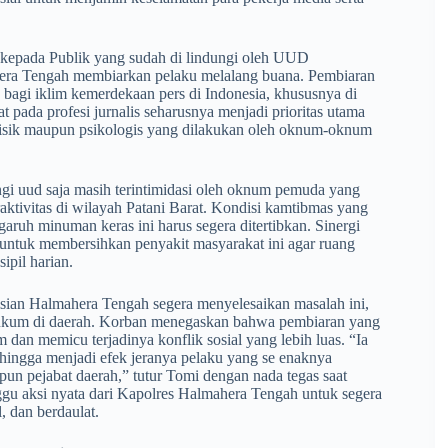
 kepada Publik yang sudah di lindungi oleh UUD
hera Tengah membiarkan pelaku melalang buana. Pembiaran
 bagi iklim kemerdekaan pers di Indonesia, khususnya di
ada profesi jurnalis seharusnya menjadi prioritas utama
i fisik maupun psikologis yang dilakukan oleh oknum-oknum
gi uud saja masih terintimidasi oleh oknum pemuda yang
aktivitas di wilayah Patani Barat. Kondisi kamtibmas yang
ruh minuman keras ini harus segera ditertibkan. Sinergi
 untuk membersihkan penyakit masyarakat ini agar ruang
ipil harian.
sian Halmahera Tengah segera menyelesaikan masalah ini,
 hukum di daerah. Korban menegaskan bahwa pembiaran yang
dan memicu terjadinya konflik sosial yang lebih luas. “Ia
ehingga menjadi efek jeranya pelaku yang se enaknya
 pejabat daerah,” tutur Tomi dengan nada tegas saat
gu aksi nyata dari Kapolres Halmahera Tengah untuk segera
, dan berdaulat.