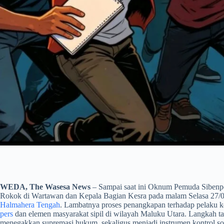
WEDA, The Wasesa News
– Sampai saat ini Oknum Pemuda Sibenpo
Rokok di Wartawan dan Kepala Bagian Kesra pada malam Selasa 27/05
Halmahera Tengah
. Lambatnya proses penangkapan terhadap pelaku ke
pers
dan elemen masyarakat sipil di wilayah Maluku Utara. Langkah takt
menegakkan supremasi hukum, sekaligus menjadi instrumen kontrol sos