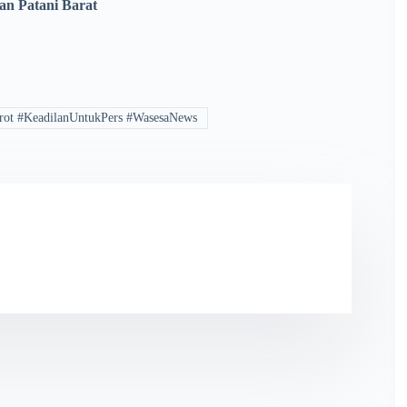
n Patani Barat
rot #KeadilanUntukPers #WasesaNews