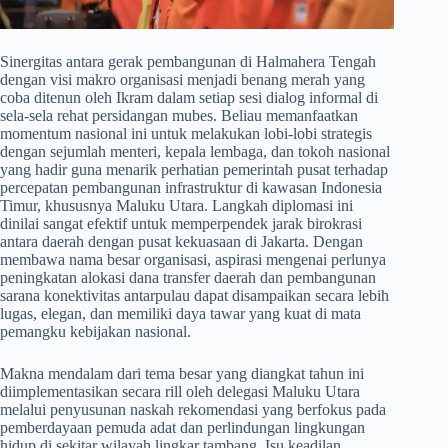
​Sinergitas antara gerak pembangunan di Halmahera Tengah
dengan visi makro organisasi menjadi benang merah yang
coba ditenun oleh Ikram dalam setiap sesi dialog informal di
sela-sela rehat persidangan mubes. Beliau memanfaatkan
momentum nasional ini untuk melakukan lobi-lobi strategis
dengan sejumlah menteri, kepala lembaga, dan tokoh nasional
yang hadir guna menarik perhatian pemerintah pusat terhadap
percepatan pembangunan infrastruktur di kawasan Indonesia
Timur, khususnya Maluku Utara. Langkah diplomasi ini
dinilai sangat efektif untuk memperpendek jarak birokrasi
antara daerah dengan pusat kekuasaan di Jakarta. Dengan
membawa nama besar organisasi, aspirasi mengenai perlunya
peningkatan alokasi dana transfer daerah dan pembangunan
sarana konektivitas antarpulau dapat disampaikan secara lebih
lugas, elegan, dan memiliki daya tawar yang kuat di mata
pemangku kebijakan nasional.
​Makna mendalam dari tema besar yang diangkat tahun ini
diimplementasikan secara rill oleh delegasi Maluku Utara
melalui penyusunan naskah rekomendasi yang berfokus pada
pemberdayaan pemuda adat dan perlindungan lingkungan
hidup di sekitar wilayah lingkar tambang. Isu keadilan