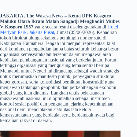
JAKARTA, The Wasesa News
–
Ketua DPK Kosgoro
Maluku Utara Ikram Malan Sangadji Menghadiri Mubes
V Kosgoro 1957
yang secara resmi diselenggarakan di
Hotel
Merlynn Park, Jakarta Pusat,
Jumat (05/06/2026). Kehadiran
tokoh birokrat ulung sekaligus pemimpin nomor satu di
Kabupaten Halmahera Tengah ini menjadi representasi kuat
dari komitmen pengabdian tanpa batas seluruh keluarga besar
organisasi kemasyarakatan tersebut dalam mengawal arah
kebijakan pembangunan nasional yang berkelanjutan. Forum
tertinggi organisasi yang mengusung tema sentral berupa
Mengabdi untuk Negeri ini dirancang sebagai wadah strategis
untuk merumuskan manifesto politik, penyegaran struktural
kepengurusan, serta konsolidasi pemikiran konstruktif guna
menjawab tantangan geopolitik dan perkembangan ekonomi
global yang kian dinamis. Langkah taktis pelaksanaan
musyawarah nasional ini dioptimalkan sebagai instrumen
kontrol sosial positif dan penguatan jejaring kepemimpinan
nasional demi menciptakan stabilitas tata kelola
kemasyarakatan yang berdaulat serta berdampak nyata bagi
kemajuan rakyat di daerah.