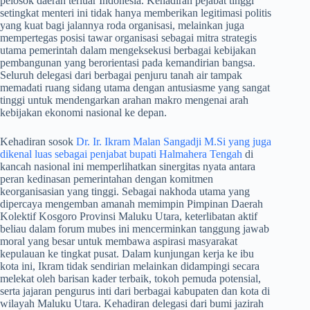
pelosok daerah terluar Indonesia. Kehadiran pejabat tinggi
setingkat menteri ini tidak hanya memberikan legitimasi politis
yang kuat bagi jalannya roda organisasi, melainkan juga
mempertegas posisi tawar organisasi sebagai mitra strategis
utama pemerintah dalam mengeksekusi berbagai kebijakan
pembangunan yang berorientasi pada kemandirian bangsa.
Seluruh delegasi dari berbagai penjuru tanah air tampak
memadati ruang sidang utama dengan antusiasme yang sangat
tinggi untuk mendengarkan arahan makro mengenai arah
kebijakan ekonomi nasional ke depan.
​Kehadiran sosok
Dr. Ir. Ikram Malan Sangadji M.Si yang juga
dikenal luas sebagai penjabat bupati Halmahera Tengah
di
kancah nasional ini memperlihatkan sinergitas nyata antara
peran kedinasan pemerintahan dengan komitmen
keorganisasian yang tinggi. Sebagai nakhoda utama yang
dipercaya mengemban amanah memimpin Pimpinan Daerah
Kolektif Kosgoro Provinsi Maluku Utara, keterlibatan aktif
beliau dalam forum mubes ini mencerminkan tanggung jawab
moral yang besar untuk membawa aspirasi masyarakat
kepulauan ke tingkat pusat. Dalam kunjungan kerja ke ibu
kota ini, Ikram tidak sendirian melainkan didampingi secara
melekat oleh barisan kader terbaik, tokoh pemuda potensial,
serta jajaran pengurus inti dari berbagai kabupaten dan kota di
wilayah Maluku Utara. Kehadiran delegasi dari bumi jazirah