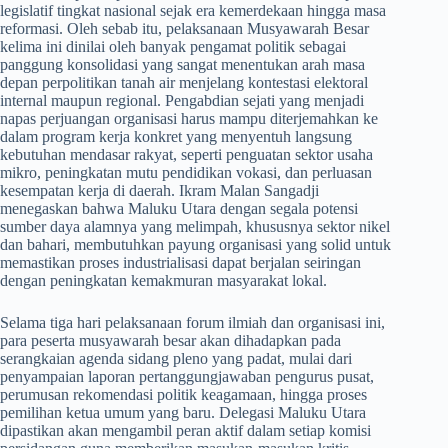
legislatif tingkat nasional sejak era kemerdekaan hingga masa
reformasi. Oleh sebab itu, pelaksanaan Musyawarah Besar
kelima ini dinilai oleh banyak pengamat politik sebagai
panggung konsolidasi yang sangat menentukan arah masa
depan perpolitikan tanah air menjelang kontestasi elektoral
internal maupun regional. Pengabdian sejati yang menjadi
napas perjuangan organisasi harus mampu diterjemahkan ke
dalam program kerja konkret yang menyentuh langsung
kebutuhan mendasar rakyat, seperti penguatan sektor usaha
mikro, peningkatan mutu pendidikan vokasi, dan perluasan
kesempatan kerja di daerah. Ikram Malan Sangadji
menegaskan bahwa Maluku Utara dengan segala potensi
sumber daya alamnya yang melimpah, khususnya sektor nikel
dan bahari, membutuhkan payung organisasi yang solid untuk
memastikan proses industrialisasi dapat berjalan seiringan
dengan peningkatan kemakmuran masyarakat lokal.
​Selama tiga hari pelaksanaan forum ilmiah dan organisasi ini,
para peserta musyawarah besar akan dihadapkan pada
serangkaian agenda sidang pleno yang padat, mulai dari
penyampaian laporan pertanggungjawaban pengurus pusat,
perumusan rekomendasi politik keagamaan, hingga proses
pemilihan ketua umum yang baru. Delegasi Maluku Utara
dipastikan akan mengambil peran aktif dalam setiap komisi