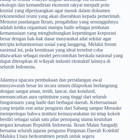
ekologis dan kemandirian ekonomi rakyat menjadi poin
krusial yang diperjuangkan agar masuk dalam dokumen
rekomendasi resmi yang akan diserahkan kepada pemerintah.
Menurut pandangan Ikram, pengabdian yang sesungguhnya
adalah ketika organisasi mampu hadir sebagai jembatan
kemanusiaan yang menghubungkan kepentingan korporasi
besar dengan hak-hak dasar masyarakat adat sekitar agar
tercipta keharmonisan sosial yang langgeng. Melalui forum
nasional ini, pola kemitraan yang ideal tersebut coba
ditawarkan sebagai model percontohan berskala nasional yang
dapat diterapkan di wilayah industri ekstraktif lainnya di
seluruh Indonesia.
​Jalannya upacara pembukaan dan persidangan awal
musyawarah besar ini secara umum dilaporkan berlangsung
dengan sangat aman, tertib, lancar, dan kondusif,
memancarkan aura optimisme yang tinggi dari seluruh
fungsionaris yang hadir dari berbagai daerah. Kebersamaan
yang terjalin erat antar pengurus dari Sabang sampai Merauke
mempertegas bahwa institusi kemasyarakatan ini tetap kokoh
berdiri sebagai salah satu pilar penopang utama keutuhan
negara kesatuan Republik Indonesia. Ikram Malan Sangadji
bersama seluruh jajaran pengurus Pimpinan Daerah Kolektif
Maluku Utara berkomitmen penuh untuk segera