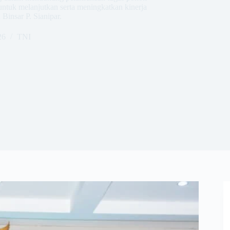
untuk melanjutkan serta meningkatkan kinerja
Binsar P. Sianipar.
26
TNI