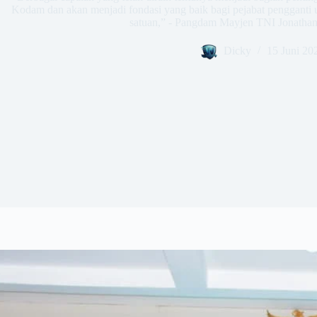
Kodam dan akan menjadi fondasi yang baik bagi pejabat pengganti 
satuan,” - Pangdam Mayjen TNI Jonathan 
Dicky
15 Juni 20