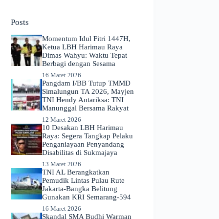
No
results
Posts
Momentum Idul Fitri 1447H,
Ketua LBH Harimau Raya
Dimas Wahyu: Waktu Tepat
Berbagi dengan Sesama
16 Maret 2026
Pangdam I/BB Tutup TMMD
Simalungun TA 2026, Mayjen
TNI Hendy Antariksa: TNI
Manunggal Bersama Rakyat
12 Maret 2026
​10 Desakan LBH Harimau
Raya: Segera Tangkap Pelaku
Penganiayaan Penyandang
Disabilitas di Sukmajaya
13 Maret 2026
TNI AL Berangkatkan
Pemudik Lintas Pulau Rute
Jakarta-Bangka Belitung
Gunakan KRI Semarang-594
16 Maret 2026
Skandal SMA Budhi Warman