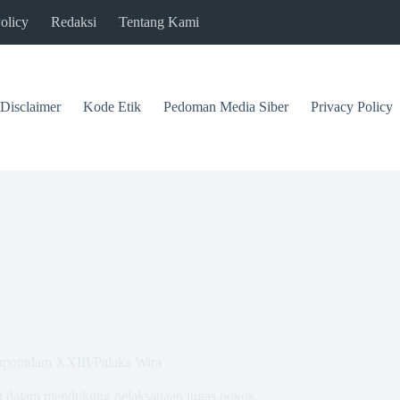
olicy
Redaksi
Tentang Kami
Disclaimer
Kode Etik
Pedoman Media Siber
Privacy Policy
Danpomdam XXIII/Palaka Wira
ting dalam mendukung pelaksanaan tugas pokok