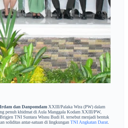
ab Irdam dan Danpomdam
XXIII/Palaka Wira (PW) dalam
gsung penuh khidmat di Aula Manggala Kodam XXIII/PW,
rigjen TNI Suntara Wisnu Budi H. tersebut menjadi bentuk
n soliditas antar-satuan di lingkungan
TNI Angkatan Darat
.