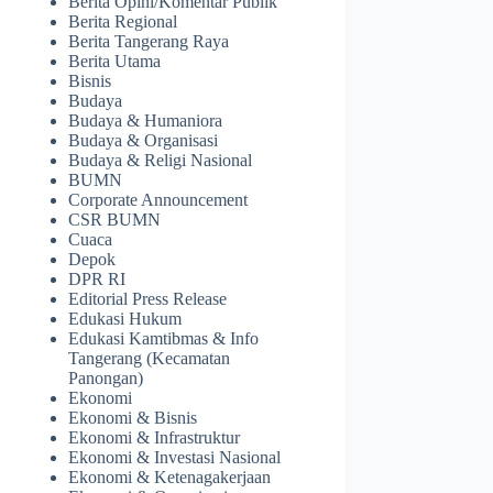
Berita Opini/Komentar Publik
Berita Regional
Berita Tangerang Raya
Berita Utama
Bisnis
Budaya
Budaya & Humaniora
Budaya & Organisasi
Budaya & Religi Nasional
BUMN
Corporate Announcement
CSR BUMN
Cuaca
Depok
DPR RI
Editorial Press Release
Edukasi Hukum
Edukasi Kamtibmas & Info
Tangerang (Kecamatan
Panongan)
Ekonomi
Ekonomi & Bisnis
Ekonomi & Infrastruktur
Ekonomi & Investasi Nasional
Ekonomi & Ketenagakerjaan