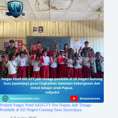
Prajurit Satgas Yonif 645/GTY Pos Napua Jadi Tenaga
Pendidik di SD Negeri Gunung Susu Jayawijaya