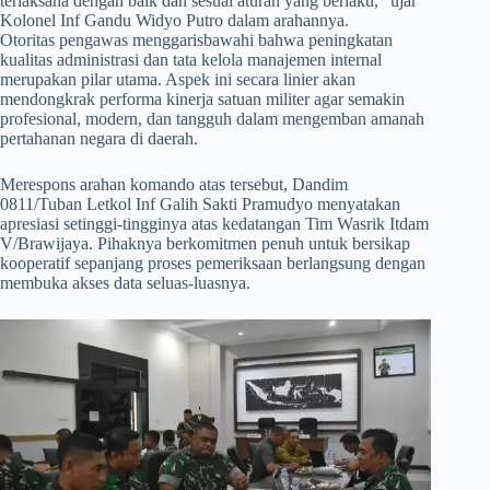
terlaksana dengan baik dan sesuai aturan yang berlaku,” ujar
Kolonel Inf Gandu Widyo Putro dalam arahannya.
Otoritas pengawas menggarisbawahi bahwa peningkatan
kualitas administrasi dan tata kelola manajemen internal
merupakan pilar utama. Aspek ini secara linier akan
mendongkrak performa kinerja satuan militer agar semakin
profesional, modern, dan tangguh dalam mengemban amanah
pertahanan negara di daerah.
​Merespons arahan komando atas tersebut, Dandim
0811/Tuban Letkol Inf Galih Sakti Pramudyo menyatakan
apresiasi setinggi-tingginya atas kedatangan Tim Wasrik Itdam
V/Brawijaya. Pihaknya berkomitmen penuh untuk bersikap
kooperatif sepanjang proses pemeriksaan berlangsung dengan
membuka akses data seluas-luasnya.