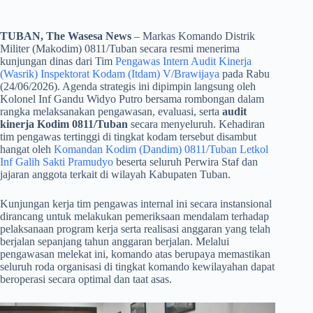
TUBAN, The Wasesa News
– Markas Komando Distrik
Militer (Makodim) 0811/Tuban secara resmi menerima
kunjungan dinas dari Tim
Pengawas Intern Audit Kinerja
(Wasrik) Inspektorat Kodam (Itdam) V/Brawijaya
pada Rabu
(24/06/2026). Agenda strategis ini dipimpin langsung oleh
Kolonel Inf Gandu Widyo Putro bersama rombongan dalam
rangka melaksanakan pengawasan, evaluasi, serta
audit
kinerja Kodim 0811/Tuban
secara menyeluruh. Kehadiran
tim pengawas tertinggi di tingkat kodam tersebut disambut
hangat oleh
Komandan Kodim (Dandim) 0811/Tuban Letkol
Inf Galih Sakti Pramudyo
beserta seluruh Perwira Staf dan
jajaran anggota terkait di wilayah Kabupaten Tuban.
​Kunjungan kerja tim pengawas internal ini secara instansional
dirancang untuk melakukan pemeriksaan mendalam terhadap
pelaksanaan program kerja serta realisasi anggaran yang telah
berjalan sepanjang tahun anggaran berjalan. Melalui
pengawasan melekat ini, komando atas berupaya memastikan
seluruh roda organisasi di tingkat komando kewilayahan dapat
beroperasi secara optimal dan taat asas.