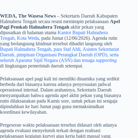
WEDA, The Wasesa News
– Sekretaris Daerah Kabupaten
Halmahera Tengah secara resmi memimpin pelaksanaan
Apel
Pagi Pemkab Halmahera Tengah
akhir pekan yang
dipusatkan di halaman utama
Kantor Bupati Halmahera
Tengah, Kota Weda
, pada Jumat (12/06/2026). Agenda rutin
yang berlangsung khidmat tersebut dihadiri langsung oleh
Bupati Halmahera Tengah, para Staf Ahli, Asisten Sekretariat
Daerah, pimpinan Organisasi Perangkat Daerah (OPD), serta
seluruh Aparatur Sipil Negara (ASN) dan tenaga
supporting
di lingkungan pemerintah daerah setempat.
​Pelaksanaan apel pagi kali ini memiliki dinamika yang sedikit
berbeda dari biasanya karena adanya penyesuaian jadwal
operasional internal. Dalam arahannya, Sekretaris Daerah
menyampaikan bahwa agenda apel akhir pekan yang biasanya
rutin dilaksanakan pada Kamis sore, untuk pekan ini sengaja
dipindahkan ke hari Jumat pagi guna memaksimalkan
koordinasi kewilayahan.
​Pergeseran waktu pelaksanaan tersebut didasari oleh adanya
agenda evaluasi menyeluruh terkait dengan realisasi
pelaksanaan kegiatan kurvei atau kerja bakti massal yang