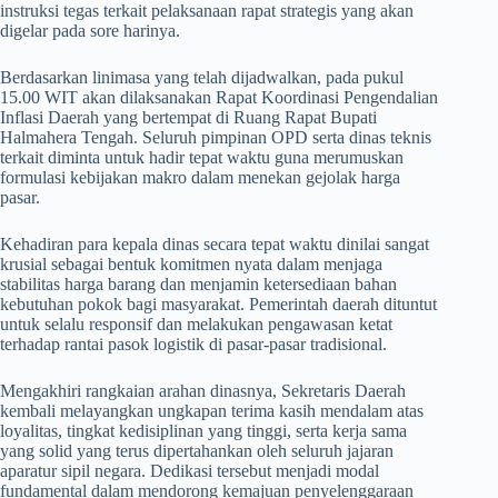
instruksi tegas terkait pelaksanaan rapat strategis yang akan
digelar pada sore harinya.
​Berdasarkan linimasa yang telah dijadwalkan, pada pukul
15.00 WIT akan dilaksanakan Rapat Koordinasi Pengendalian
Inflasi Daerah yang bertempat di Ruang Rapat Bupati
Halmahera Tengah. Seluruh pimpinan OPD serta dinas teknis
terkait diminta untuk hadir tepat waktu guna merumuskan
formulasi kebijakan makro dalam menekan gejolak harga
pasar.
​Kehadiran para kepala dinas secara tepat waktu dinilai sangat
krusial sebagai bentuk komitmen nyata dalam menjaga
stabilitas harga barang dan menjamin ketersediaan bahan
kebutuhan pokok bagi masyarakat. Pemerintah daerah dituntut
untuk selalu responsif dan melakukan pengawasan ketat
terhadap rantai pasok logistik di pasar-pasar tradisional.
​Mengakhiri rangkaian arahan dinasnya, Sekretaris Daerah
kembali melayangkan ungkapan terima kasih mendalam atas
loyalitas, tingkat kedisiplinan yang tinggi, serta kerja sama
yang solid yang terus dipertahankan oleh seluruh jajaran
aparatur sipil negara. Dedikasi tersebut menjadi modal
fundamental dalam mendorong kemajuan penyelenggaraan