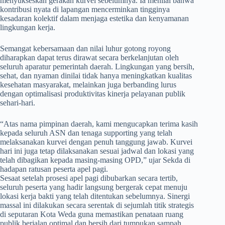
menyukseskan gerakan kurvei sebelumnya. Ia menilai bahwa
kontribusi nyata di lapangan mencerminkan tingginya
kesadaran kolektif dalam menjaga estetika dan kenyamanan
lingkungan kerja.
​Semangat kebersamaan dan nilai luhur gotong royong
diharapkan dapat terus dirawat secara berkelanjutan oleh
seluruh aparatur pemerintah daerah. Lingkungan yang bersih,
sehat, dan nyaman dinilai tidak hanya meningkatkan kualitas
kesehatan masyarakat, melainkan juga berbanding lurus
dengan optimalisasi produktivitas kinerja pelayanan publik
sehari-hari.
​“Atas nama pimpinan daerah, kami mengucapkan terima kasih
kepada seluruh ASN dan tenaga supporting yang telah
melaksanakan kurvei dengan penuh tanggung jawab. Kurvei
hari ini juga tetap dilaksanakan sesuai jadwal dan lokasi yang
telah dibagikan kepada masing-masing OPD,” ujar Sekda di
hadapan ratusan peserta apel pagi.
Sesaat setelah prosesi apel pagi dibubarkan secara tertib,
seluruh peserta yang hadir langsung bergerak cepat menuju
lokasi kerja bakti yang telah ditentukan sebelumnya. Sinergi
massal ini dilakukan secara serentak di sejumlah titik strategis
di seputaran Kota Weda guna memastikan penataan ruang
publik berjalan optimal dan bersih dari tumpukan sampah.