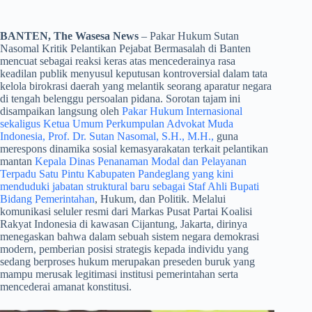
BANTEN, The Wasesa News
– Pakar Hukum Sutan
Nasomal Kritik Pelantikan Pejabat Bermasalah di Banten
mencuat sebagai reaksi keras atas mencederainya rasa
keadilan publik menyusul keputusan kontroversial dalam tata
kelola birokrasi daerah yang melantik seorang aparatur negara
di tengah belenggu persoalan pidana. Sorotan tajam ini
disampaikan langsung oleh
Pakar Hukum Internasional
sekaligus Ketua Umum Perkumpulan Advokat Muda
Indonesia, Prof. Dr. Sutan Nasomal, S.H., M.H.,
guna
merespons dinamika sosial kemasyarakatan terkait pelantikan
mantan
Kepala Dinas Penanaman Modal dan Pelayanan
Terpadu Satu Pintu Kabupaten Pandeglang yang kini
menduduki jabatan struktural baru sebagai Staf Ahli Bupati
Bidang Pemerintahan
, Hukum, dan Politik. Melalui
komunikasi seluler resmi dari Markas Pusat Partai Koalisi
Rakyat Indonesia di kawasan Cijantung, Jakarta, dirinya
menegaskan bahwa dalam sebuah sistem negara demokrasi
modern, pemberian posisi strategis kepada individu yang
sedang berproses hukum merupakan preseden buruk yang
mampu merusak legitimasi institusi pemerintahan serta
mencederai amanat konstitusi.