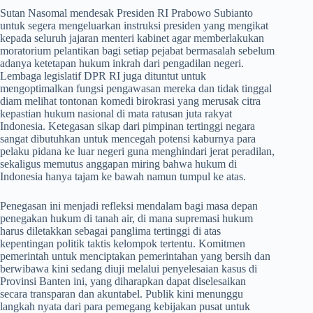
​Sutan Nasomal mendesak Presiden RI Prabowo Subianto
untuk segera mengeluarkan instruksi presiden yang mengikat
kepada seluruh jajaran menteri kabinet agar memberlakukan
moratorium pelantikan bagi setiap pejabat bermasalah sebelum
adanya ketetapan hukum inkrah dari pengadilan negeri.
Lembaga legislatif DPR RI juga dituntut untuk
mengoptimalkan fungsi pengawasan mereka dan tidak tinggal
diam melihat tontonan komedi birokrasi yang merusak citra
kepastian hukum nasional di mata ratusan juta rakyat
Indonesia. Ketegasan sikap dari pimpinan tertinggi negara
sangat dibutuhkan untuk mencegah potensi kaburnya para
pelaku pidana ke luar negeri guna menghindari jerat peradilan,
sekaligus memutus anggapan miring bahwa hukum di
Indonesia hanya tajam ke bawah namun tumpul ke atas.
​Penegasan ini menjadi refleksi mendalam bagi masa depan
penegakan hukum di tanah air, di mana supremasi hukum
harus diletakkan sebagai panglima tertinggi di atas
kepentingan politik taktis kelompok tertentu. Komitmen
pemerintah untuk menciptakan pemerintahan yang bersih dan
berwibawa kini sedang diuji melalui penyelesaian kasus di
Provinsi Banten ini, yang diharapkan dapat diselesaikan
secara transparan dan akuntabel. Publik kini menunggu
langkah nyata dari para pemegang kebijakan pusat untuk