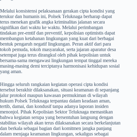
​Melalui konsistensi pelaksanaan gerakan cipta kondisi yang
terukur dan humanis ini, Polsek Teluknaga berharap dapat
terus menekan grafik angka kriminalitas jalanan secara
signifikan dari waktu ke waktu. Melalui perimbangan
tindakan pre-emtif dan preventif, kepolisian optimistis dapat
membangun ketahanan lingkungan yang kuat dari berbagai
bentuk pengaruh negatif lingkungan. Peran aktif dari para
tokoh pemuda, tokoh masyarakat, serta jajaran aparatur desa
setempat juga terus dirangkul oleh pihak kepolisian untuk
bersama-sama mengawasi lingkungan tempat tinggal mereka
masing-masing demi terciptanya harmonisasi kehidupan sosial
yang aman.
​Hingga seluruh rangkaian kegiatan operasi cipta kondisi
tersebut berakhir dilaksanakan, situasi keamanan di sepanjang
jalur protokol maupun kawasan permukiman di wilayah
hukum Polsek Teluknaga terpantau dalam keadaan aman,
tertib, damai, dan kondusif tanpa adanya laporan insiden
menonjol. Pihak Kepolisian Sektor Teluknaga memastikan
bahwa kegiatan serupa yang bersentuhan langsung dengan
stabilitas wilayah akan terus dilaksanakan secara berkelanjutan
dan berkala sebagai bagian dari komitmen jangka panjang
dalam menjaga keamanan lingkungan, sekaligus sebagai