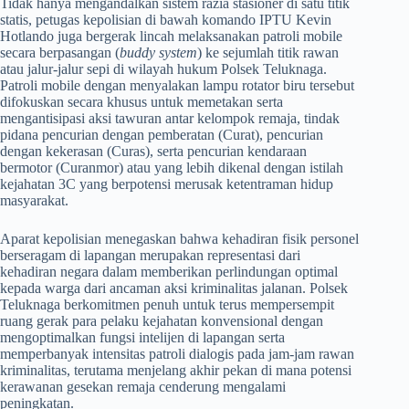
​Tidak hanya mengandalkan sistem razia stasioner di satu titik
statis, petugas kepolisian di bawah komando IPTU Kevin
Hotlando juga bergerak lincah melaksanakan patroli mobile
secara berpasangan (
buddy system
) ke sejumlah titik rawan
atau jalur-jalur sepi di wilayah hukum Polsek Teluknaga.
Patroli mobile dengan menyalakan lampu rotator biru tersebut
difokuskan secara khusus untuk memetakan serta
mengantisipasi aksi tawuran antar kelompok remaja, tindak
pidana pencurian dengan pemberatan (Curat), pencurian
dengan kekerasan (Curas), serta pencurian kendaraan
bermotor (Curanmor) atau yang lebih dikenal dengan istilah
kejahatan 3C yang berpotensi merusak ketentraman hidup
masyarakat.
​Aparat kepolisian menegaskan bahwa kehadiran fisik personel
berseragam di lapangan merupakan representasi dari
kehadiran negara dalam memberikan perlindungan optimal
kepada warga dari ancaman aksi kriminalitas jalanan. Polsek
Teluknaga berkomitmen penuh untuk terus mempersempit
ruang gerak para pelaku kejahatan konvensional dengan
mengoptimalkan fungsi intelijen di lapangan serta
memperbanyak intensitas patroli dialogis pada jam-jam rawan
kriminalitas, terutama menjelang akhir pekan di mana potensi
kerawanan gesekan remaja cenderung mengalami
peningkatan.