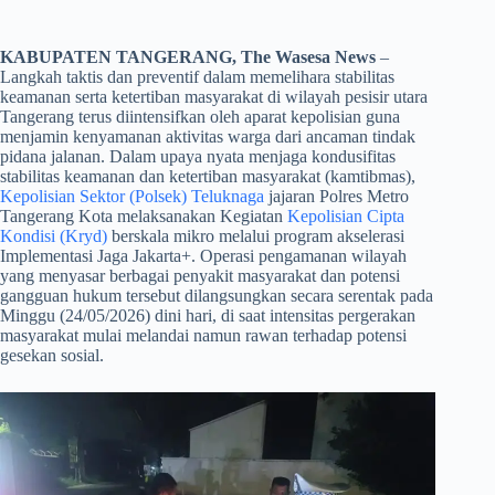
KABUPATEN TANGERANG, The Wasesa News
–
Langkah taktis dan preventif dalam memelihara stabilitas
keamanan serta ketertiban masyarakat di wilayah pesisir utara
Tangerang terus diintensifkan oleh aparat kepolisian guna
menjamin kenyamanan aktivitas warga dari ancaman tindak
pidana jalanan. Dalam upaya nyata menjaga kondusifitas
stabilitas keamanan dan ketertiban masyarakat (kamtibmas),
Kepolisian Sektor (Polsek) Teluknaga
jajaran Polres Metro
Tangerang Kota melaksanakan Kegiatan
Kepolisian Cipta
Kondisi (Kryd)
berskala mikro melalui program akselerasi
Implementasi Jaga Jakarta+. Operasi pengamanan wilayah
yang menyasar berbagai penyakit masyarakat dan potensi
gangguan hukum tersebut dilangsungkan secara serentak pada
Minggu (24/05/2026) dini hari, di saat intensitas pergerakan
masyarakat mulai melandai namun rawan terhadap potensi
gesekan sosial.