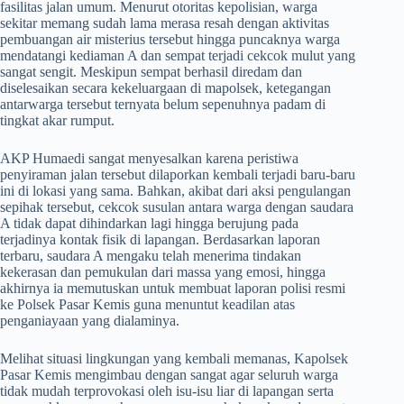
fasilitas jalan umum. Menurut otoritas kepolisian, warga
sekitar memang sudah lama merasa resah dengan aktivitas
pembuangan air misterius tersebut hingga puncaknya warga
mendatangi kediaman A dan sempat terjadi cekcok mulut yang
sangat sengit. Meskipun sempat berhasil diredam dan
diselesaikan secara kekeluargaan di mapolsek, ketegangan
antarwarga tersebut ternyata belum sepenuhnya padam di
tingkat akar rumput.
​AKP Humaedi sangat menyesalkan karena peristiwa
penyiraman jalan tersebut dilaporkan kembali terjadi baru-baru
ini di lokasi yang sama. Bahkan, akibat dari aksi pengulangan
sepihak tersebut, cekcok susulan antara warga dengan saudara
A tidak dapat dihindarkan lagi hingga berujung pada
terjadinya kontak fisik di lapangan. Berdasarkan laporan
terbaru, saudara A mengaku telah menerima tindakan
kekerasan dan pemukulan dari massa yang emosi, hingga
akhirnya ia memutuskan untuk membuat laporan polisi resmi
ke Polsek Pasar Kemis guna menuntut keadilan atas
penganiayaan yang dialaminya.
​Melihat situasi lingkungan yang kembali memanas, Kapolsek
Pasar Kemis mengimbau dengan sangat agar seluruh warga
tidak mudah terprovokasi oleh isu-isu liar di lapangan serta