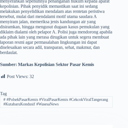
menyerahkan sepenuhnya penanganan hukum kepada aparat
kepolisian. Pihak penyidik memastikan saat ini sedang
melakukan penyelidikan mendalam atas rentetan peristiwa
tersebut, mulai dari mendalami motif utama saudara A
menyiram jalan, memeriksa jenis kandungan air yang
disiramkan, hingga mengusut dugaan kasus pemukulan yang
diklaim dialami oleh pelapor A. Polisi juga mendorong apabila
ada pihak lain yang merasa dirugikan untuk segera membuat
laporan resmi agar permasalahan lingkungan ini dapat
diselesaikan secara adil, transparan, sehat, makmur, dan
berdaulat.
Sumber: Markas Kepolisian Sektor Pasar Kemis
Post Views:
32
Tag
#
#PolsekPasarKemis #ViralPasarKemis #CekcokViralTangerang
#KutabaruKondusif #WasesaNews