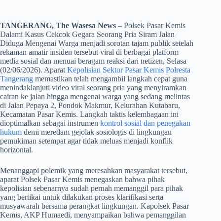
TANGERANG, The Wasesa News
– Polsek Pasar Kemis
Dalami Kasus Cekcok Gegara Seorang Pria Siram Jalan
Diduga Mengenai Warga menjadi sorotan tajam publik setelah
rekaman amatir insiden tersebut viral di berbagai platform
media sosial dan menuai beragam reaksi dari netizen, Selasa
(02/06/2026). Aparat
Kepolisian Sektor Pasar Kemis Polresta
Tangerang
memastikan telah mengambil langkah cepat guna
menindaklanjuti video viral seorang pria yang menyiramkan
cairan ke jalan hingga mengenai warga yang sedang melintas
di Jalan Pepaya 2, Pondok Makmur, Kelurahan Kutabaru,
Kecamatan Pasar Kemis. Langkah taktis kelembagaan ini
dioptimalkan sebagai instrumen
kontrol sosial dan penegakan
hukum
demi meredam gejolak sosiologis di lingkungan
pemukiman setempat agar tidak meluas menjadi konflik
horizontal.
​Menanggapi polemik yang meresahkan masyarakat tersebut,
aparat Polsek Pasar Kemis menegaskan bahwa pihak
kepolisian sebenarnya sudah pernah memanggil para pihak
yang bertikai untuk dilakukan proses klarifikasi serta
musyawarah bersama perangkat lingkungan. Kapolsek Pasar
Kemis, AKP Humaedi, menyampaikan bahwa pemanggilan