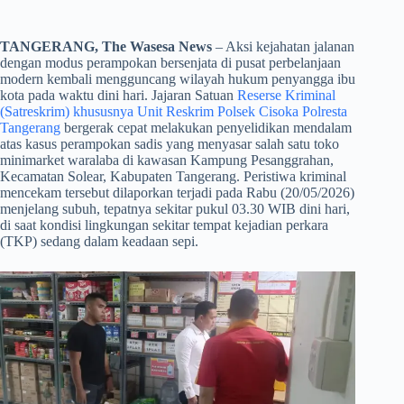
TANGERANG, The Wasesa News
– Aksi kejahatan jalanan
dengan modus perampokan bersenjata di pusat perbelanjaan
modern kembali mengguncang wilayah hukum penyangga ibu
kota pada waktu dini hari. Jajaran Satuan
Reserse Kriminal
(Satreskrim) khususnya Unit Reskrim Polsek Cisoka Polresta
Tangerang
bergerak cepat melakukan penyelidikan mendalam
atas kasus perampokan sadis yang menyasar salah satu toko
minimarket waralaba di kawasan Kampung Pesanggrahan,
Kecamatan Solear, Kabupaten Tangerang. Peristiwa kriminal
mencekam tersebut dilaporkan terjadi pada Rabu (20/05/2026)
menjelang subuh, tepatnya sekitar pukul 03.30 WIB dini hari,
di saat kondisi lingkungan sekitar tempat kejadian perkara
(TKP) sedang dalam keadaan sepi.