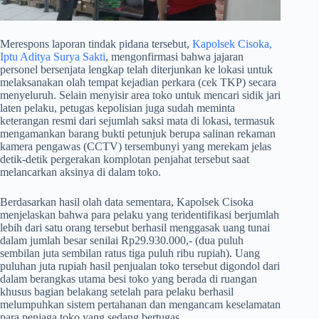
​Merespons laporan tindak pidana tersebut,
Kapolsek Cisoka,
Iptu Aditya Surya Sakti
, mengonfirmasi bahwa jajaran
personel bersenjata lengkap telah diterjunkan ke lokasi untuk
melaksanakan olah tempat kejadian perkara (cek TKP) secara
menyeluruh. Selain menyisir area toko untuk mencari sidik jari
laten pelaku, petugas kepolisian juga sudah meminta
keterangan resmi dari sejumlah saksi mata di lokasi, termasuk
mengamankan barang bukti petunjuk berupa salinan rekaman
kamera pengawas (CCTV) tersembunyi yang merekam jelas
detik-detik pergerakan komplotan penjahat tersebut saat
melancarkan aksinya di dalam toko.
​Berdasarkan hasil olah data sementara, Kapolsek Cisoka
menjelaskan bahwa para pelaku yang teridentifikasi berjumlah
lebih dari satu orang tersebut berhasil menggasak uang tunai
dalam jumlah besar senilai Rp29.930.000,- (dua puluh
sembilan juta sembilan ratus tiga puluh ribu rupiah). Uang
puluhan juta rupiah hasil penjualan toko tersebut digondol dari
dalam berangkas utama besi toko yang berada di ruangan
khusus bagian belakang setelah para pelaku berhasil
melumpuhkan sistem pertahanan dan mengancam keselamatan
para penjaga toko yang sedang bertugas.