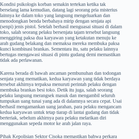
​Kondisi psikologis korban semakin tertekan ketika tak
berselang lama kemudian, datang lagi seorang pria misterius
lainnya ke dalam toko yang langsung mengeluarkan dan
menodongkan benda berbahaya mirip dengan senjata api
(senpi) jenis pistol. Setelah berhasil menguasai situasi di dalam
toko, salah seorang pelaku bersenjata tajam tersebut langsung
menggiring paksa dua karyawan yang ketakutan menuju ke
arah gudang belakang dan memaksa mereka membuka paksa
kunci kombinasi brankas. Sementara itu, satu pelaku lainnya
bertugas mengawasi situasi di pintu gudang demi memastikan
tidak ada perlawanan.
​Karena berada di bawah ancaman pembunuhan dan todongan
senjata yang mematikan, kedua karyawan yang tidak berdaya
tersebut akhirnya terpaksa menuruti perintah pelaku dengan
membuka brankas besi toko. Detik itu juga, salah seorang
pelaku langsung merangsek masuk dan mengambil seluruh
tumpukan uang tunai yang ada di dalamnya secara cepat. Usai
berhasil mengamankan uang jarahan, para pelaku mengancam
kedua karyawan untuk tetap tiarap di lantai gudang dan tidak
berteriak, sebelum akhirnya para pelaku melarikan diri
menggunakan sepeda motor ke arah jalan raya.
​Pihak Kepolisian Sektor Cisoka memastikan bahwa perkara