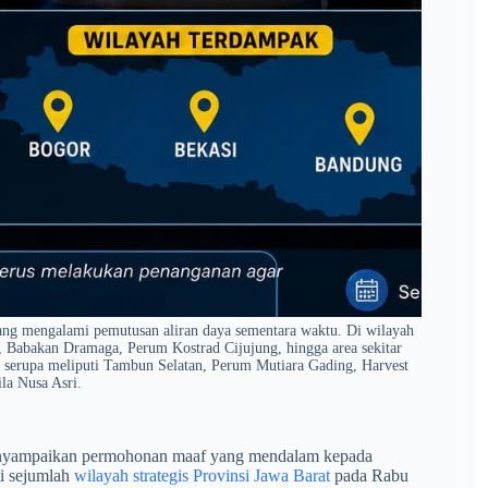
ang mengalami pemutusan aliran daya sementara waktu. Di wilayah
, Babakan Dramaga, Perum Kostrad Cijujung, hingga area sekitar
 serupa meliputi Tambun Selatan, Perum Mutiara Gading, Harvest
la Nusa Asri.
nyampaikan permohonan maaf yang mendalam kepada
i sejumlah
wilayah strategis Provinsi Jawa Barat
pada Rabu