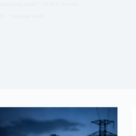
rikan yang terjadi,” - PT PLN (Persero)
026
Pelayanan Publik