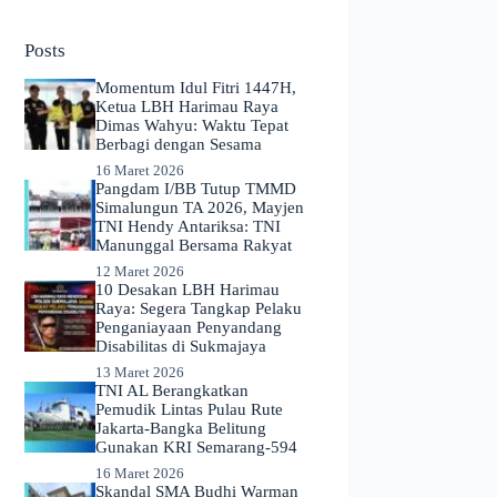
No
results
Posts
Momentum Idul Fitri 1447H,
Ketua LBH Harimau Raya
Dimas Wahyu: Waktu Tepat
Berbagi dengan Sesama
16 Maret 2026
Pangdam I/BB Tutup TMMD
Simalungun TA 2026, Mayjen
TNI Hendy Antariksa: TNI
Manunggal Bersama Rakyat
12 Maret 2026
​10 Desakan LBH Harimau
Raya: Segera Tangkap Pelaku
Penganiayaan Penyandang
Disabilitas di Sukmajaya
13 Maret 2026
TNI AL Berangkatkan
Pemudik Lintas Pulau Rute
Jakarta-Bangka Belitung
Gunakan KRI Semarang-594
16 Maret 2026
Skandal SMA Budhi Warman