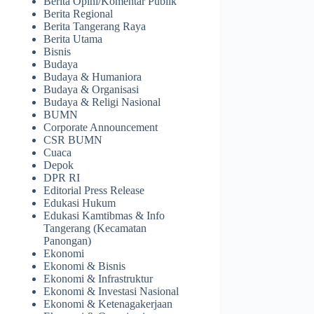
Berita Opini/Komentar Publik
Berita Regional
Berita Tangerang Raya
Berita Utama
Bisnis
Budaya
Budaya & Humaniora
Budaya & Organisasi
Budaya & Religi Nasional
BUMN
Corporate Announcement
CSR BUMN
Cuaca
Depok
DPR RI
Editorial Press Release
Edukasi Hukum
Edukasi Kamtibmas & Info
Tangerang (Kecamatan
Panongan)
Ekonomi
Ekonomi & Bisnis
Ekonomi & Infrastruktur
Ekonomi & Investasi Nasional
Ekonomi & Ketenagakerjaan