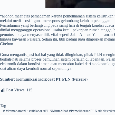
​“Mohon maaf atas pemadaman karena pemeliharaan sistem kelistrikan
melalui media sosial guna merespons gelombang keluhan pelanggan.
Pemadaman yang berlangsung pada siang hari di tengah kondisi cuaca
dinilai mengganggu operasional usaha kecil, pekerjaan rumah tangga,
pemutusan daya menyasar titik vital seperti Jalan Ahmad Yani, Taman
hingga kawasan Palasari. Selain itu, titik padam juga dilaporkan mel
Cirebon.
​Guna mengantisipasi hal-hal yang tidak diinginkan, pihak PLN mengi
berhati-hati selama proses pemulihan sistem berjalan di lapangan. Pe
elektronik dalam kondisi aman atau mencabut kabel dari stopkontak, g
saat aliran daya kembali normal sepenuhnya.
Sumber:
Komunikasi Korporat PT PLN (Persero)
Post Views:
115
Tag
#
#PemadamanListrikJabar #PLNMintaMaaf #PemeliharaanPLN #Kelistrika