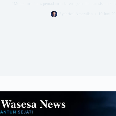
​“Mohon maaf atas pemadaman karena pemeliharaan sistem kelist
Syahrizal Amarullah
10 Juni 2