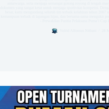
antarwarga, serta menjaga semangat gotong royong di tengah masy
dokumen yang sangat ketat untuk menjaga sportivitas kompetisi. Deng
besar, kami mengundang seluruh tim terbaik kelahiran tahun 2007 
kemampuan terbaik di lapangan hijau, dan bersama-sama mengukir pr
- Perwakilan Panitia Pelaksana Puma’i Cup I
Yufrid Alfonsus Nitbani
28 M