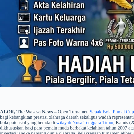
ALOR, The Wasesa News
– Open Turnamen
Sepak Bola Pumai Cup
bagi kebangkitan prestasi olahraga daerah sekaligus wadah represent
bola potensial yang berada di
wilayah Nusa Tenggara Timur
, Kamis (2
dikhususkan bagi para pemain muda berbakat kelahiran tahun 2007 ata
investasi jangka panjang dunia olahraga. Pelaksanaan turnamen akbar 