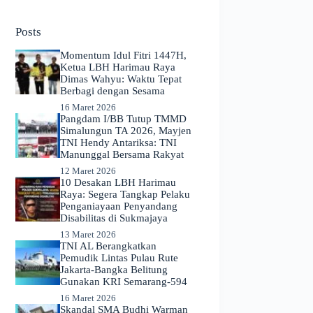
No
results
Posts
Momentum Idul Fitri 1447H,
Ketua LBH Harimau Raya
Dimas Wahyu: Waktu Tepat
Berbagi dengan Sesama
16 Maret 2026
Pangdam I/BB Tutup TMMD
Simalungun TA 2026, Mayjen
TNI Hendy Antariksa: TNI
Manunggal Bersama Rakyat
12 Maret 2026
​10 Desakan LBH Harimau
Raya: Segera Tangkap Pelaku
Penganiayaan Penyandang
Disabilitas di Sukmajaya
13 Maret 2026
TNI AL Berangkatkan
Pemudik Lintas Pulau Rute
Jakarta-Bangka Belitung
Gunakan KRI Semarang-594
16 Maret 2026
Skandal SMA Budhi Warman