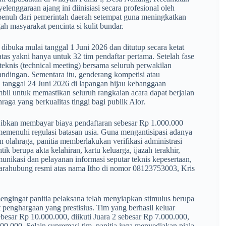
enggaraan ajang ini diinisiasi secara profesional oleh
penuh dari pemerintah daerah setempat guna meningkatkan
gah masyarakat pencinta si kulit bundar.
ibuka mulai tanggal 1 Juni 2026 dan ditutup secara ketat
tas yakni hanya untuk 32 tim pendaftar pertama. Setelah fase
teknis (technical meeting) bersama seluruh perwakilan
andingan. Sementara itu, genderang kompetisi atau
a tanggal 24 Juni 2026 di lapangan hijau kebanggaan
mbil untuk memastikan seluruh rangkaian acara dapat berjalan
aga yang berkualitas tinggi bagi publik Alor.
wajibkan membayar biaya pendaftaran sebesar Rp 1.000.000
memenuhi regulasi batasan usia. Guna mengantisipasi adanya
n olahraga, panitia memberlakukan verifikasi administrasi
k berupa akta kelahiran, kartu keluarga, ijazah terakhir,
ikasi dan pelayanan informasi seputar teknis kepesertaan,
 narahubung resmi atas nama Itho di nomor 08123753003, Kris
 mengingat panitia pelaksana telah menyiapkan stimulus berupa
t penghargaan yang prestisius. Tim yang berhasil keluar
esar Rp 10.000.000, diikuti Juara 2 sebesar Rp 7.000.000,
0.000. Selain supremasi tim, panitia juga menyediakan piala