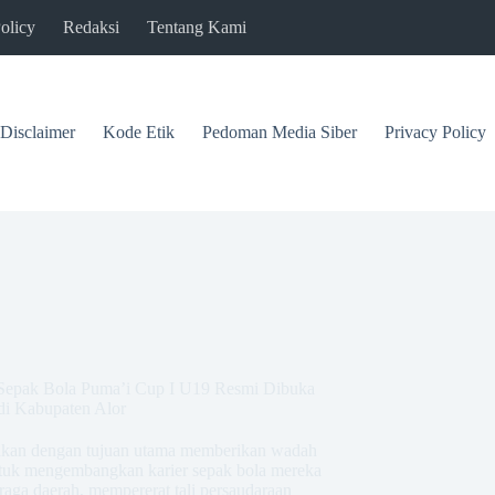
olicy
Redaksi
Tentang Kami
Disclaimer
Kode Etik
Pedoman Media Siber
Privacy Policy
 Sepak Bola Puma’i Cup I U19 Resmi Dibuka
di Kabupaten Alor
rakan dengan tujuan utama memberikan wadah
untuk mengembangkan karier sepak bola mereka
hraga daerah, mempererat tali persaudaraan