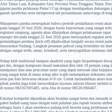
Alor Timur Laut, Kabupaten Alor, Provinsi Nusa Tenggara Timur. Penyel
jajaran panitia pelaksana Puma’i Cup dengan mendapatkan dukungan 
gairah sportivitas serta mempererat tali persaudaraan antarwarga di ten
​Manajemen panitia menetapkan bahwa periode pendaftaran resmi akan d
pada tanggal 20 Juni 2026, dengan kuota kepesertaan yang sangat terba
registrasi rampung, agenda akan dilanjutkan dengan pelaksanaan rapat 
manajer tim pada tanggal 22 Juni 2026 guna menyepakati regulasi pert
pertandingan perdana (kick-off) dijadwalkan bergulir secara resmi pad
masyarakat Nailang. Langkah penataan jadwal yang terstruktur ini dia
dengan sangat tertib, aman, kondusif, serta menyuguhkan tontonan olahr
​Setiap klub tradisional maupun akademi yang ingin berpartisipasi di
per tim, dengan komposisi skuad maksimal diisi oleh 18 pemain yang 
manipulasi data atau pencurian umur yang dapat merusak nilai kejujura
yang sangat ketat di mana setiap atlet wajib melampirkan dokumen otenti
serta pas foto berwarna ukuran 4×6 cm. Untuk memudahkan akses komun
pihak panitia juga telah menyediakan layanan saluran khusus melalui
di nomor 082167005485, serta Aba di nomor 085261960407.
​Eskalasi kompetisi dipastikan akan berjalan sangat ketat dan menarik
paket hadiah uang tunai dengan total puluhan juta rupiah beserta atribu
sebagai Juara 1 akan membawa pulang trofi beserta uang pembinaan seb
Juara 3 sebesar Rp 5.000.000, dan Juara 4 berhak mendapatkan Rp 3.00