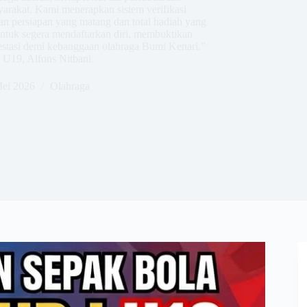
arakat. Kami menerapkan sistem verifikasi
an persiapan yang matang dan total hadiah yang
untuk segera mendaftarkan diri, membuktikan
estasi demi kebanggaan olahraga Bumi Kenari.”
 U19, Alfons Nitbani.
ei 2026
Olahraga