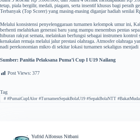
tetap, piala bergilir, medali, piagam, serta insentif khusus bagi peraih
Terbanyak (Top Scorer) yang masing-masing diganjar hadiah senilai R
​Melalui konsistensi penyelenggaraan turnamen kelompok umur ini, 
berhenti melahirkan generasi baru yang mampu menembus pentas sepak b
hiburan rakyat semata, melainkan berfungsi sebagai instrumen kontrol
kenakalan remaja melalui jalur prestasi olahraga. Atmosfer olahraga y
nadi perekonomian mikro di sekitar lokasi turnamen sekaligus menjad
Sumber: Panitia Pelaksana Puma’i Cup I U19 Nailang
Post Views:
377
Tag
#
#PumaiCupIAlor #TurnamenSepakBolaU19 #SepakBolaNTT #BakatMuda
Yufrid Alfonsus Nitbani