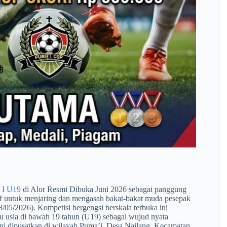
 I U19
di Alor Resmi Dibuka Juni 2026 sebagai panggung
atif untuk menjaring dan mengasah bakat-bakat muda pesepak
8/05/2026). Kompetisi bergengsi berskala terbuka ini
u usia di bawah 19 tahun (U19) sebagai wujud nyata
ini dipusatkan di wilayah Puma’i, Desa Nailang, Kecamatan