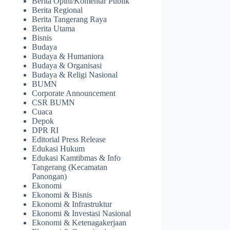
Berita Opini/Komentar Publik
Berita Regional
Berita Tangerang Raya
Berita Utama
Bisnis
Budaya
Budaya & Humaniora
Budaya & Organisasi
Budaya & Religi Nasional
BUMN
Corporate Announcement
CSR BUMN
Cuaca
Depok
DPR RI
Editorial Press Release
Edukasi Hukum
Edukasi Kamtibmas & Info
Tangerang (Kecamatan
Panongan)
Ekonomi
Ekonomi & Bisnis
Ekonomi & Infrastruktur
Ekonomi & Investasi Nasional
Ekonomi & Ketenagakerjaan