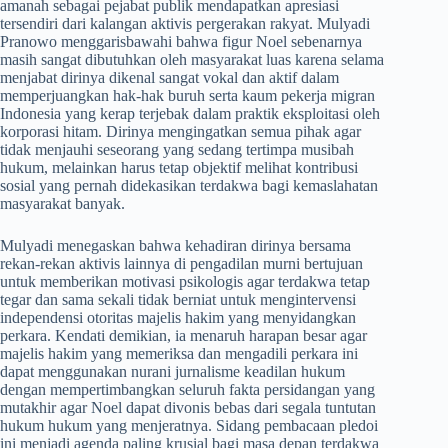
amanah sebagai pejabat publik mendapatkan apresiasi
tersendiri dari kalangan aktivis pergerakan rakyat. Mulyadi
Pranowo menggarisbawahi bahwa figur Noel sebenarnya
masih sangat dibutuhkan oleh masyarakat luas karena selama
menjabat dirinya dikenal sangat vokal dan aktif dalam
memperjuangkan hak-hak buruh serta kaum pekerja migran
Indonesia yang kerap terjebak dalam praktik eksploitasi oleh
korporasi hitam. Dirinya mengingatkan semua pihak agar
tidak menjauhi seseorang yang sedang tertimpa musibah
hukum, melainkan harus tetap objektif melihat kontribusi
sosial yang pernah didekasikan terdakwa bagi kemaslahatan
masyarakat banyak.
​Mulyadi menegaskan bahwa kehadiran dirinya bersama
rekan-rekan aktivis lainnya di pengadilan murni bertujuan
untuk memberikan motivasi psikologis agar terdakwa tetap
tegar dan sama sekali tidak berniat untuk mengintervensi
independensi otoritas majelis hakim yang menyidangkan
perkara. Kendati demikian, ia menaruh harapan besar agar
majelis hakim yang memeriksa dan mengadili perkara ini
dapat menggunakan nurani jurnalisme keadilan hukum
dengan mempertimbangkan seluruh fakta persidangan yang
mutakhir agar Noel dapat divonis bebas dari segala tuntutan
hukum hukum yang menjeratnya. Sidang pembacaan pledoi
ini menjadi agenda paling krusial bagi masa depan terdakwa