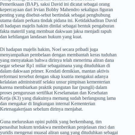
Pemeriksaan (BAP), saksi David ini dicatat sebagai orang
kepercayaan dari Irvian Bobby Mahendro sekaligus figuran
penting yang disebut-sebut bertindak sebagai penghubung
utama dalam perkara tindak pidana ini. Ketidakhadiran David
di hadapan majelis hakim dinilai sebagai bentuk pengaburan
fakta materiil yang membuat dakwaan jaksa menjadi rapuh
dan kehilangan landasan hukum yang kuat.
​Di hadapan majelis hakim, Noel secara pribadi juga
menyampaikan pembelaan dengan membantah keras tuduhan
yang menyatakan bahwa dirinya telah menerima aliran dana
segar sebesar Rp1 miliar sebagaimana yang dituduhkan di
dalam dakwaan primer. Kendati demikian, mantan aktivis
reformasi tersebut dengan sikap ksatria mengakui adanya
kelalaian administratif selaku unsur pimpinan kementerian
karena membiarkan praktik pungutan liar (pungli) dalam
proses pengurusan sertifikat Keselamatan dan Kesehatan
Kerja (K3) yang diakuinya memang sudah berlangsung lama
dan mengakar di lingkungan internal Kementerian
Ketenagakerjaan sebelum dirinya menjabat.
​Guna meluruskan opini publik yang berkembang, tim
penasihat hukum terdakwa memberikan penjelasan rinci dan
yuridis mengenai muasal aliran uang yang dituduhkan sebagai