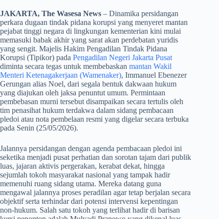
JAKARTA, The Wasesa News
– Dinamika persidangan
perkara dugaan tindak pidana korupsi yang menyeret mantan
pejabat tinggi negara di lingkungan kementerian kini mulai
memasuki babak akhir yang sarat akan perdebatan yuridis
yang sengit. Majelis Hakim Pengadilan Tindak Pidana
Korupsi (Tipikor) pada
Pengadilan Negeri Jakarta Pusat
diminta secara tegas untuk membebaskan
mantan Wakil
Menteri Ketenagakerjaan (Wamenaker)
, Immanuel Ebenezer
Gerungan alias Noel, dari segala bentuk dakwaan hukum
yang diajukan oleh jaksa penuntut umum. Permintaan
pembebasan murni tersebut disampaikan secara tertulis oleh
tim penasihat hukum terdakwa dalam sidang pembacaan
pledoi atau nota pembelaan resmi yang digelar secara terbuka
pada Senin (25/05/2026).
​Jalannya persidangan dengan agenda pembacaan pledoi ini
seketika menjadi pusat perhatian dan sorotan tajam dari publik
luas, jajaran aktivis pergerakan, kerabat dekat, hingga
sejumlah tokoh masyarakat nasional yang tampak hadir
memenuhi ruang sidang utama. Mereka datang guna
mengawal jalannya proses peradilan agar tetap berjalan secara
objektif serta terhindar dari potensi intervensi kepentingan
non-hukum. Salah satu tokoh yang terlihat hadir di barisan
kursi penonton adalah Mulyadi Pranowo yang dikenal luas