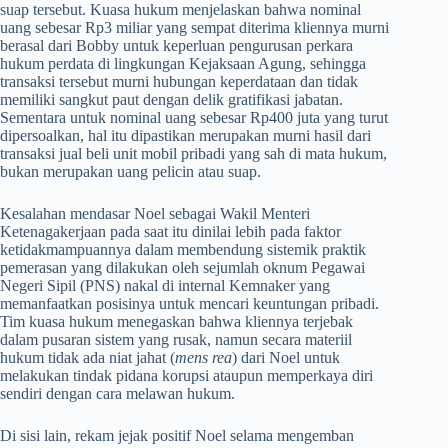
suap tersebut. Kuasa hukum menjelaskan bahwa nominal
uang sebesar Rp3 miliar yang sempat diterima kliennya murni
berasal dari Bobby untuk keperluan pengurusan perkara
hukum perdata di lingkungan Kejaksaan Agung, sehingga
transaksi tersebut murni hubungan keperdataan dan tidak
memiliki sangkut paut dengan delik gratifikasi jabatan.
Sementara untuk nominal uang sebesar Rp400 juta yang turut
dipersoalkan, hal itu dipastikan merupakan murni hasil dari
transaksi jual beli unit mobil pribadi yang sah di mata hukum,
bukan merupakan uang pelicin atau suap.
​Kesalahan mendasar Noel sebagai Wakil Menteri
Ketenagakerjaan pada saat itu dinilai lebih pada faktor
ketidakmampuannya dalam membendung sistemik praktik
pemerasan yang dilakukan oleh sejumlah oknum Pegawai
Negeri Sipil (PNS) nakal di internal Kemnaker yang
memanfaatkan posisinya untuk mencari keuntungan pribadi.
Tim kuasa hukum menegaskan bahwa kliennya terjebak
dalam pusaran sistem yang rusak, namun secara materiil
hukum tidak ada niat jahat (
mens rea
) dari Noel untuk
melakukan tindak pidana korupsi ataupun memperkaya diri
sendiri dengan cara melawan hukum.
​Di sisi lain, rekam jejak positif Noel selama mengemban