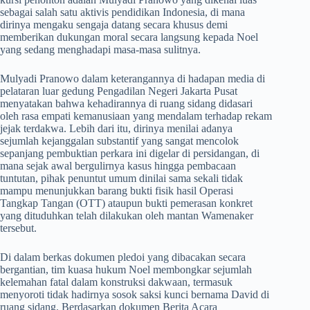
sebagai salah satu aktivis pendidikan Indonesia, di mana
dirinya mengaku sengaja datang secara khusus demi
memberikan dukungan moral secara langsung kepada Noel
yang sedang menghadapi masa-masa sulitnya.
​Mulyadi Pranowo dalam keterangannya di hadapan media di
pelataran luar gedung Pengadilan Negeri Jakarta Pusat
menyatakan bahwa kehadirannya di ruang sidang didasari
oleh rasa empati kemanusiaan yang mendalam terhadap rekam
jejak terdakwa. Lebih dari itu, dirinya menilai adanya
sejumlah kejanggalan substantif yang sangat mencolok
sepanjang pembuktian perkara ini digelar di persidangan, di
mana sejak awal bergulirnya kasus hingga pembacaan
tuntutan, pihak penuntut umum dinilai sama sekali tidak
mampu menunjukkan barang bukti fisik hasil Operasi
Tangkap Tangan (OTT) ataupun bukti pemerasan konkret
yang dituduhkan telah dilakukan oleh mantan Wamenaker
tersebut.
​Di dalam berkas dokumen pledoi yang dibacakan secara
bergantian, tim kuasa hukum Noel membongkar sejumlah
kelemahan fatal dalam konstruksi dakwaan, termasuk
menyoroti tidak hadirnya sosok saksi kunci bernama David di
ruang sidang. Berdasarkan dokumen Berita Acara