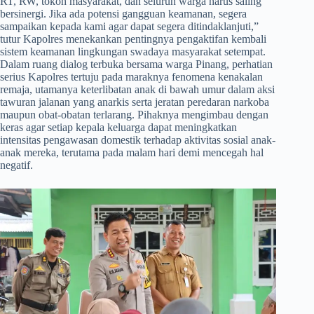
RT, RW, tokoh masyarakat, dan seluruh warga harus saling
bersinergi. Jika ada potensi gangguan keamanan, segera
sampaikan kepada kami agar dapat segera ditindaklanjuti,”
tutur Kapolres menekankan pentingnya pengaktifan kembali
sistem keamanan lingkungan swadaya masyarakat setempat.
Dalam ruang dialog terbuka bersama warga Pinang, perhatian
serius Kapolres tertuju pada maraknya fenomena kenakalan
remaja, utamanya keterlibatan anak di bawah umur dalam aksi
tawuran jalanan yang anarkis serta jeratan peredaran narkoba
maupun obat-obatan terlarang. Pihaknya mengimbau dengan
keras agar setiap kepala keluarga dapat meningkatkan
intensitas pengawasan domestik terhadap aktivitas sosial anak-
anak mereka, terutama pada malam hari demi mencegah hal
negatif.