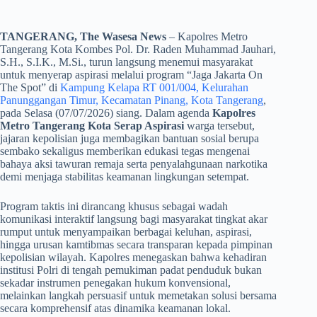
TANGERANG, The Wasesa News
– Kapolres Metro
Tangerang Kota Kombes Pol. Dr. Raden Muhammad Jauhari,
S.H., S.I.K., M.Si., turun langsung menemui masyarakat
untuk menyerap aspirasi melalui program “Jaga Jakarta On
The Spot” di
Kampung Kelapa RT 001/004, Kelurahan
Panunggangan Timur, Kecamatan Pinang, Kota Tangerang
,
pada Selasa (07/07/2026) siang. Dalam agenda
Kapolres
Metro Tangerang Kota Serap Aspirasi
warga tersebut,
jajaran kepolisian juga membagikan bantuan sosial berupa
sembako sekaligus memberikan edukasi tegas mengenai
bahaya aksi tawuran remaja serta penyalahgunaan narkotika
demi menjaga stabilitas keamanan lingkungan setempat.
​Program taktis ini dirancang khusus sebagai wadah
komunikasi interaktif langsung bagi masyarakat tingkat akar
rumput untuk menyampaikan berbagai keluhan, aspirasi,
hingga urusan kamtibmas secara transparan kepada pimpinan
kepolisian wilayah. Kapolres menegaskan bahwa kehadiran
institusi Polri di tengah pemukiman padat penduduk bukan
sekadar instrumen penegakan hukum konvensional,
melainkan langkah persuasif untuk memetakan solusi bersama
secara komprehensif atas dinamika keamanan lokal.