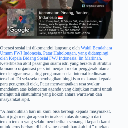
​Operasi sosial ini dikomandoi langsung oleh
Wakil Bendahara
Umum FWJ Indonesia, Patar Haholongan, yang didampingi
oleh Kepala Bidang Sosial FWJ Indonesia, Iin Marlinah
.
Keterlibatan aktif pasangan suami istri yang berada di struktur
komando organisasi pers ini menjadi motor penggerak utama
terselenggaranya jaring pengaman sosial internal kedinasan
tersebut. Di sela-sela membagikan bingkisan makanan kepada
para pengemudi ojek, Patar menyampaikan rasa syukur
mendalam atas kelancaran agenda yang ditujukan murni untuk
merajut tali silaturahmi yang kokoh antara wartawan dan
masyarakat sipil.
​”Alhamdulillah hari ini kami bisa berbagi kepada masyarakat,
kami juga mengucapkan terimakasih atas dukungan dari
teman teman yang selalu memberikan semangat kepada kami
untuk terus berbagi di hari yang penuh barokah ini,” ungkap