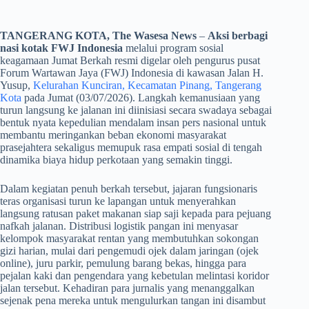
TANGERANG KOTA, The Wasesa News
–
Aksi berbagi
nasi kotak FWJ Indonesia
melalui program sosial
keagamaan Jumat Berkah resmi digelar oleh pengurus pusat
Forum Wartawan Jaya (FWJ) Indonesia di kawasan Jalan H.
Yusup,
Kelurahan Kunciran, Kecamatan Pinang, Tangerang
Kota
pada Jumat (03/07/2026). Langkah kemanusiaan yang
turun langsung ke jalanan ini diinisiasi secara swadaya sebagai
bentuk nyata kepedulian mendalam insan pers nasional untuk
membantu meringankan beban ekonomi masyarakat
prasejahtera sekaligus memupuk rasa empati sosial di tengah
dinamika biaya hidup perkotaan yang semakin tinggi.
​Dalam kegiatan penuh berkah tersebut, jajaran fungsionaris
teras organisasi turun ke lapangan untuk menyerahkan
langsung ratusan paket makanan siap saji kepada para pejuang
nafkah jalanan. Distribusi logistik pangan ini menyasar
kelompok masyarakat rentan yang membutuhkan sokongan
gizi harian, mulai dari pengemudi ojek dalam jaringan (ojek
online), juru parkir, pemulung barang bekas, hingga para
pejalan kaki dan pengendara yang kebetulan melintasi koridor
jalan tersebut. Kehadiran para jurnalis yang menanggalkan
sejenak pena mereka untuk mengulurkan tangan ini disambut