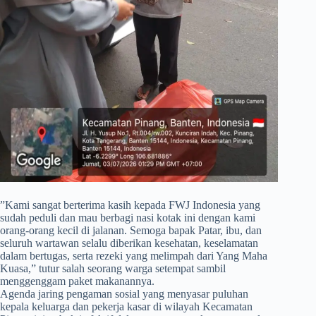
​”Kami sangat berterima kasih kepada FWJ Indonesia yang
sudah peduli dan mau berbagi nasi kotak ini dengan kami
orang-orang kecil di jalanan. Semoga bapak Patar, ibu, dan
seluruh wartawan selalu diberikan kesehatan, keselamatan
dalam bertugas, serta rezeki yang melimpah dari Yang Maha
Kuasa,” tutur salah seorang warga setempat sambil
menggenggam paket makanannya.
Agenda jaring pengaman sosial yang menyasar puluhan
kepala keluarga dan pekerja kasar di wilayah Kecamatan