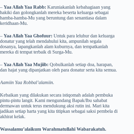
– ​
Yaa Allah Yaa Rabb:
Karuniakanlah kebahagiaan yang
hakiki dan golongkanlah mereka beserta keluarga sebagai
hamba-hamba-Mu yang beruntung dan senantiasa dalam
keridhaan-Mu.
– ​
Yaa Allah Yaa Ghofuur:
Untuk para leluhur dan keluarga
donatur yang telah mendahului kita, ampunilah segala
dosanya, lapangkanlah alam kuburnya, dan tempatkanlah
mereka di tempat terbaik di Surga-Mu.
– ​
Yaa Allah Yaa Mujiib:
Qobulkanlah setiap doa, harapan,
dan hajat yang dipanjatkan oleh para donatur serta kita semua.
Aamiin Yaa Robbal’alamiin.
Kebaikan yang dilakukan secara istiqomah adalah pembuka
pintu-pintu langit. Kami mengundang Bapak/Ibu sahabat
dermawan untuk terus mendukung aksi rutin ini. Mari kita
jadikan setiap harta yang kita titipkan sebagai saksi pembela di
akhirat kelak.
Wassalamu’alaikum Warahmatullahi Wabarakatuh.