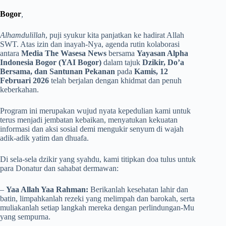
Bogor
,
Alhamdulillah
, puji syukur kita panjatkan ke hadirat Allah
SWT. Atas izin dan inayah-Nya, agenda rutin kolaborasi
antara
Media The Wasesa News
bersama
Yayasan Alpha
Indonesia Bogor (YAI Bogor)
dalam tajuk
Dzikir, Do’a
Bersama, dan Santunan Pekanan
pada
Kamis, 12
Februari 2026
telah berjalan dengan khidmat dan penuh
keberkahan.
​Program ini merupakan wujud nyata kepedulian kami untuk
terus menjadi jembatan kebaikan, menyatukan kekuatan
informasi dan aksi sosial demi mengukir senyum di wajah
adik-adik yatim dan dhuafa.
Di sela-sela dzikir yang syahdu, kami titipkan doa tulus untuk
para Donatur dan sahabat dermawan:
– ​
Yaa Allah Yaa Rahman:
Berikanlah kesehatan lahir dan
batin, limpahkanlah rezeki yang melimpah dan barokah, serta
muliakanlah setiap langkah mereka dengan perlindungan-Mu
yang sempurna.